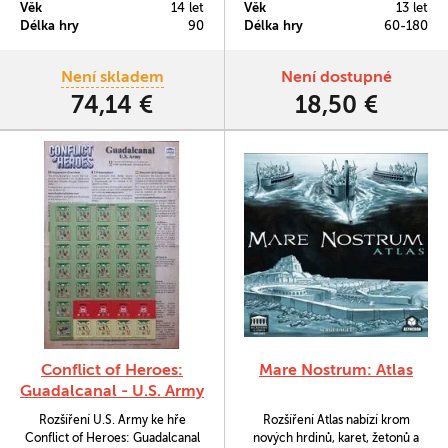
Věk
14 let
Věk
13 let
starověkého světa.
vozidel včetně
Délka hry
90
Délka hry
60-180
dvousetutunového Mause, King
Tigera, Brummbära, Josefa
Stalina a mnoho dalších.
Není skladem
Není dostupné
74,14 €
18,50 €
Conflict of Heroes:
Mare Nostrum: Atlas
Guadalcanal - U.S. Army
Rozšíření U.S. Army ke hře
Rozšíření Atlas nabízí krom
Conflict of Heroes: Guadalcanal
nových hrdinů, karet, žetonů a