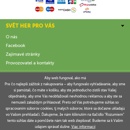
SVĚT HER PRO VÁS
O nás
Facebook
Zajímavé stránky
Provozovatel a kontakty
VŠE O NÁKUPU
Aby web fungoval, ako má
Pre čo najlepší zážitok z nakupovania – aby fungovalo vyhľadávanie, aby sme
si pamätali, čo máte v košíku, aby ste jednoducho zistili stav Vašej
INFORMACE
objednávky, aby sme Vás neobťažovali nevhodnou reklamou a aby ste sa
nemuseli zakaždým prihlasovať. Preto od Vás potrebujeme súhlas so
VAŠE OBJEDNÁVKY
spracovaním súborov cookies, tj malých súborov, ktoré sa dočasne ukladajú
vo Vašom prehliadači. Ďakujeme, že nám kliknutím na tlačidlo "Rozumiem"
tento súhlas dáte a pomôžete nám tak web zlepšovať. Budeme sa k Vašim
údajom správať slušne.
Viac informacií
Technicky zajišťuje
Simplia.cz
.