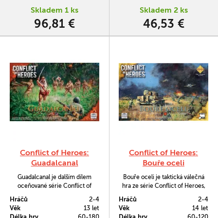
ve skutečně výborné kondici.
Skladem 1 ks
Skladem 2 ks
96,81 €
46,53 €
Conflict of Heroes:
Conflict of Heroes:
Guadalcanal
Bouře oceli
Guadalcanal je dalším dílem
Bouře oceli je taktická válečná
oceňované série Conflict of
hra ze série Conflict of Heroes,
Heroes. Hráči zde opět budou
která je určena pro 2–4 hráče s
Hráčů
2-4
Hráčů
2-4
ovládat válečné čety a sbory
možností rozšíření některých
Věk
13 let
Věk
14 let
pěchoty společně s tanky a čelit
misí až pro 8 hráčů. Každý hráč
Délka hry
60-180
Délka hry
60-120