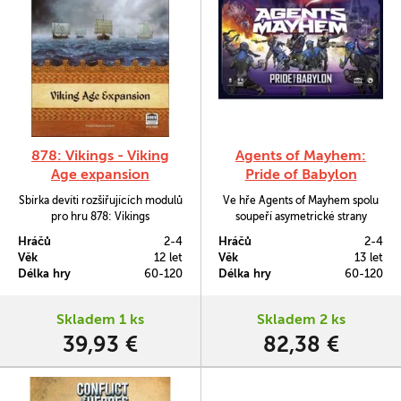
878: Vikings - Viking
Agents of Mayhem:
Age expansion
Pride of Babylon
Sbírka devíti rozšiřujících modulů
Ve hře Agents of Mayhem spolu
pro hru 878: Vikings
soupeří asymetrické strany
konfliktu skrze kampaň, ve které
Hráčů
2-4
Hráčů
2-4
bude možné likvidovat prostředí,
Věk
12 let
Věk
13 let
kde se odehrává.
Délka hry
60-120
Délka hry
60-120
Skladem 1 ks
Skladem 2 ks
39,93 €
82,38 €