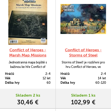
Conflict of Heroes -
Conflict of Heroes -
Marsh Map Missions
Storms of Steel
Jednostranná mapa bojiště s
Storms of Steel! je rozšíření pro
bažinou ke hře Conflict of
hru Conflict of Heroes, ve
Heroes. Původně vyšla se dvěma
kterém se stanete účastníky
Hráčů
2-4
Hráčů
2-4
scénáři již v roce 2008 pro
největší tankové bitvy v historii.
Věk
12 let
Věk
14 let
základní hru Awakening the Bear,
Délka hry
60
Délka hry
60-120
v roce 2019 pak byla upravena,
aby seděla k aktuální edici a přidal
se k ní další scénář využívající
Skladem 2 ks
Skladem 1 ks
komponenty ze Storms of Steel
30,46 €
102,99 €
(vyšlo česky jako…