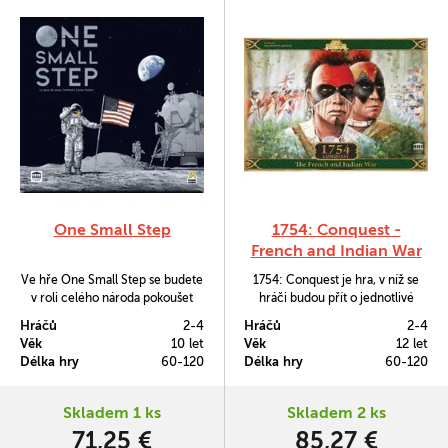
One Small Step
1754: Conquest -
French and Indian War
Ve hře One Small Step se budete
1754: Conquest je hra, v níž se
v roli celého národa pokoušet
hráči budou přít o jednotlivé
využívat vaše zdroje a vědecké
oblasti na mapě ve stylu, jakým si
Hráčů
2-4
Hráčů
2-4
kapacity tak, abyste splnili několik
vyznačuje série Birth of America,
Věk
10 let
Věk
12 let
cílů, jejichž úspěšným důsledkem
do níž tato hra spadá.
Délka hry
60-120
Délka hry
60-120
je přistání na měsíci.
Skladem 1 ks
Skladem 2 ks
71,25 €
85,27 €