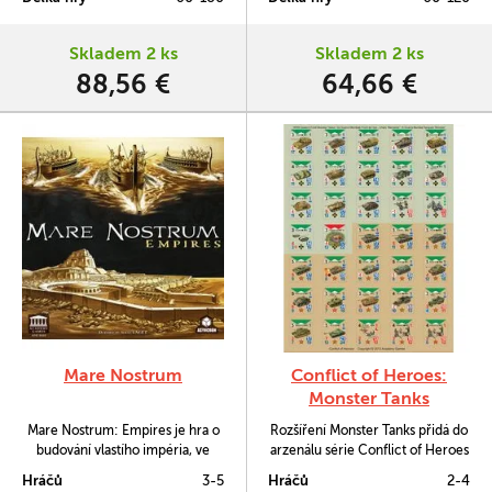
stejným taktickým otázkám jako
se staví do role velitele
velitelé během těch
německých nebo sovětských
nejzuřivějších bojů 2. světové
jednotek na Východní frontě 2.
Skladem 2 ks
Skladem 2 ks
války.
světové války. Děj se odehrává v
88,56 €
64,66 €
krátkém období v rozmezí…
Mare Nostrum
Conflict of Heroes:
Monster Tanks
Mare Nostrum: Empires je hra o
Rozšíření Monster Tanks přidá do
budování vlastího impéria, ve
arzenálu série Conflict of Heroes
které 3-5 hráčů povede svoji
obří tanky. To znamená několik
Hráčů
3-5
Hráčů
2-4
svébytnou říši k nadvládě
desítek nelítostných obrněných