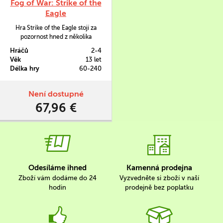
Fog of War: Strike of the
Eagle
Hra Strike of the Eagle stojí za
pozornost hned z několika
důvodů. Zpracovává nepříliš
Hráčů
2-4
známý konflikt Sovětského svazu
Věk
13 let
a Polska po 1. světové válce, svým
Délka hry
60-240
"blokovým" herním
mechanismem, možností hry až
pro 4 hráče a překrásným
Není dostupné
zpracováním vás dostane.
67,96 €
Odesíláme ihned
Kamenná prodejna
Zboží vám dodáme do 24
Vyzvedněte si zboží v naší
hodin
prodejně bez poplatku