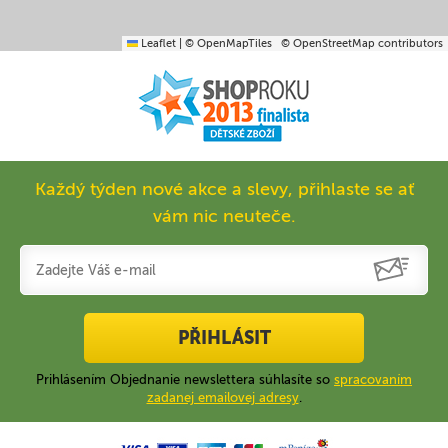
Leaflet
|
© OpenMapTiles
© OpenStreetMap contributors
Každý týden nové akce a slevy, přihlaste se ať
vám nic neuteče.
PŘIHLÁSIT
Prihlásením Objednanie newslettera súhlasíte so
spracovaním
zadanej emailovej adresy
.