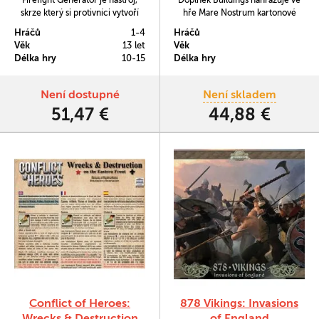
Firefight Generator je nástroj,
Doplněk Buildings nahrazuje ve
skrze který si protivníci vytvoří
hře Mare Nostrum kartonové
pro hru Conflict of Heroes vlastní
žetony budov jejich miniaturami.
Hráčů
1-4
Hráčů
bojový scénář před začátkem
Původně vyšel jako součást
Věk
13 let
Věk
hry.
kickstarterové kampaně ke hře.
Délka hry
10-15
Délka hry
Není dostupné
Není skladem
51,47 €
44,88 €
Conflict of Heroes:
878 Vikings: Invasions
Wrecks & Destruction
of England