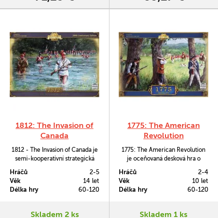
1812: The Invasion of
1775: The American
Canada
Revolution
1812 - The Invasion of Canada je
1775: The American Revolution
semi-kooperativní strategická
je oceňovaná desková hra o
hra, ve které spolu soupeří Velká
revolučním roce 1775, který dal
Hráčů
2-5
Hráčů
2-4
Británie a USA. Hráči se snaží
vzniknout současným Spojeným
Věk
14 let
Věk
10 let
ovládnout klíčová území v Kanadě
státům Americkým. Spadá do
Délka hry
60-120
Délka hry
60-120
a na severu Spojených států, a
mladé série Birth of America a
dosáhnout tak vítězství pro svou
díky tomu se v něm snoubí
stranu.
jednoduchá pravidla s krásnou
Skladem 2 ks
Skladem 1 ks