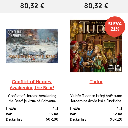
grafikou.
80,32 €
80,32 €
SLEVA
21%
Conflict of Heroes:
Tudor
Awakening the Bear!
Conflict of Heroes: Awakening
Ve hře Tudor se každý hráč stane
the Bear! je vizuálně úchvatná
lordem na dvoře krále Jindřicha
válečná hra na taktické úrovni s
VIII.
Hráčů
2-4
Hráčů
2-4
množstvím scénářů i historických
Věk
13 let
Věk
12 let
detailů. Jedná se o 2. edici, kdy
Délka hry
60-180
Délka hry
90-120
hra prošla mnoha grafickými i
technickými vylepšeními a nyní je