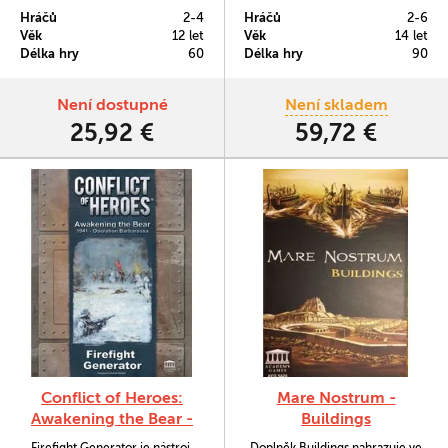
se věnuje roli americké armády
scénářů i komponenty pro
Hráčů
2-4
Hráčů
2-6
na daném ostrově v období mezi
dalšího, šestého hráče.
Věk
12 let
Věk
14 let
říjnem a prosincem 1942.
Délka hry
60
Délka hry
90
Není dostupné
Není skladem
25,92 €
59,72 €
Conflict of Heroes:
Mare Nostrum -
Awakening the Bear -
Buildings
Firefight Generator