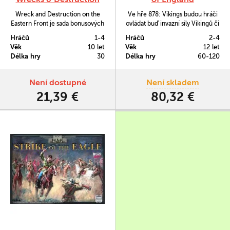
Wreck and Destruction on the
Ve hře 878: Vikings budou hráči
Eastern Front je sada bonusových
ovládat buď invazní síly Vikingů či
žetonů pro hru Conflict of
bránící se Angličany. Ti, co se
Hráčů
1-4
Hráčů
2-4
Heroes s volitelnými pravidly,
postaví za Vikingy budou mít k
Věk
10 let
Věk
12 let
které se zabývají troskami
dispozici agresivní Nordy a
Délka hry
30
Délka hry
60-120
vozidel, artilérií, zborcenými
neohrožené Berserkery. Hráči za
budovami a požáry.
Angličany zase povedou domácí
královské jednotky Housecarlů,
Není dostupné
Není skladem
lokální šlechtu Thegnů a to
21,39 €
80,32 €
společně se…