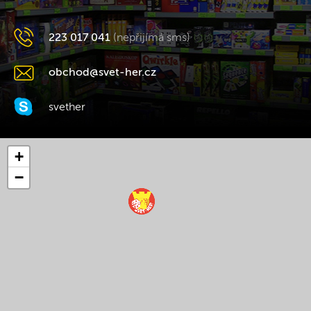
223 017 041
(nepřijímá sms)
obchod@svet-her.cz
svether
+
−