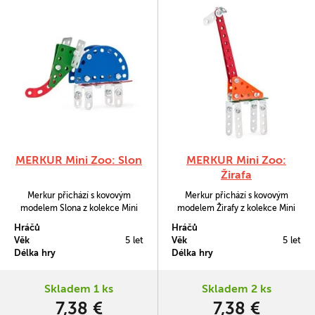
MERKUR Mini Zoo: Slon
MERKUR Mini Zoo:
Žirafa
Merkur přichází s kovovým
Merkur přichází s kovovým
modelem Slona z kolekce Mini
modelem Žirafy z kolekce Mini
Zoo. Sada obsahuje 52 součástek.
Zoo. Sada obsahuje 42 součástek.
Hráčů
Hráčů
V balení najdete podrobný návod,
V balení najdete podrobný návod,
Věk
5 let
Věk
5 let
Merkur sadu nářadí a unikátní
Merkur sadu nářadí a unikátní
Délka hry
Délka hry
Merkur díly. Merkur díly jsou
Merkur díly. Merkur díly jsou
univerzální a tak vás neomezí v
univerzální a tak vás neomezí v
jakékoli modifikaci a nápadu.
jakékoli modifikaci a nápadu.
Skladem 1 ks
Skladem 2 ks
Stavebnici tak můžete sestavit
Stavebnici tak můžete sestavit
7,38 €
7,38 €
podle přiloženého návodu…
podle přiloženého návodu…