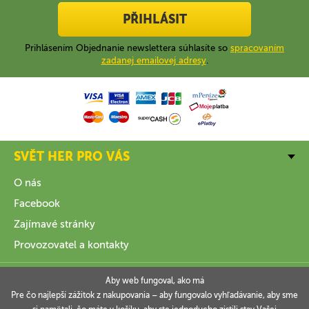
PŘIHLÁSIT
Prihlásením Objednanie newslettera súhlasíte so
spracovaním
zadanej emailovej adresy
.
SVĚT HER PRO VÁS
O nás
Facebook
Zajímavé stránky
Provozovatel a kontakty
VŠE O NÁKUPU
Aby web fungoval, ako má
Pre čo najlepší zážitok z nakupovania – aby fungovalo vyhľadávanie, aby sme