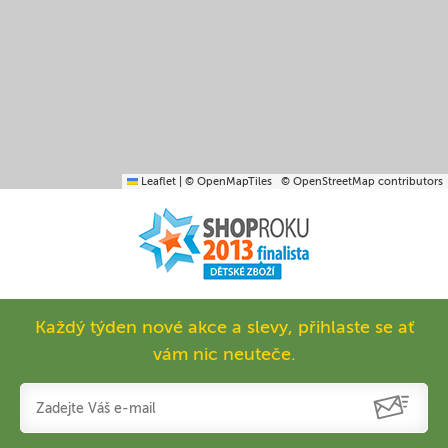
Leaflet
|
© OpenMapTiles
© OpenStreetMap contributors
Každý týden nové akce a slevy, přihlaste se ať
vám nic neuteče.