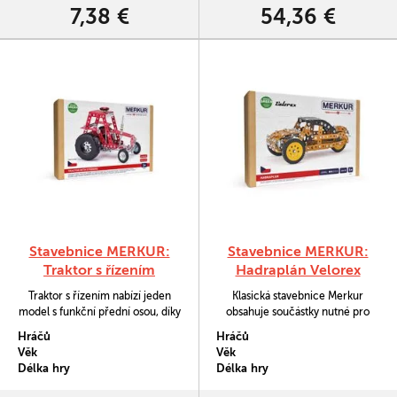
a nápadu. Stavebnici tak můžete
7,38 €
54,36 €
sestavit podle přiloženého…
Stavebnice MERKUR:
Stavebnice MERKUR:
Traktor s řízením
Hadraplán Velorex
Traktor s řízením nabízí jeden
Klasická stavebnice Merkur
model s funkční přední osou, díky
obsahuje součástky nutné pro
které lze zatáčet pomocí volantu.
stavbu hadraplánu. V balení
Hráčů
Hráčů
Skvělá stavebnice pro ty, kdo
najdete podrobný návod, Merkur
Věk
Věk
chtějí zažít opravdové řízení v
sadu nářadí a unikátní Merkur
Délka hry
Délka hry
malém měřítku.
díly.