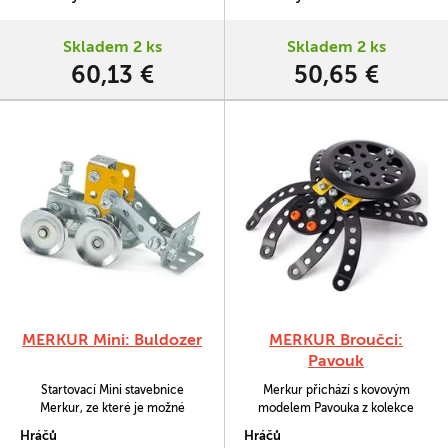
díly.
Skladem 2 ks
Skladem 2 ks
60,13 €
50,65 €
MERKUR Mini: Buldozer
MERKUR Broučci:
Pavouk
Startovací Mini stavebnice
Merkur přichází s kovovým
Merkur, ze které je možné
modelem Pavouka z kolekce
sestavit jeden model buldozéru.
Broučci. Sada obsahuje 41
Hráčů
Hráčů
Balení obsahuje 51 součástek.
součástek nutných pro sestavení