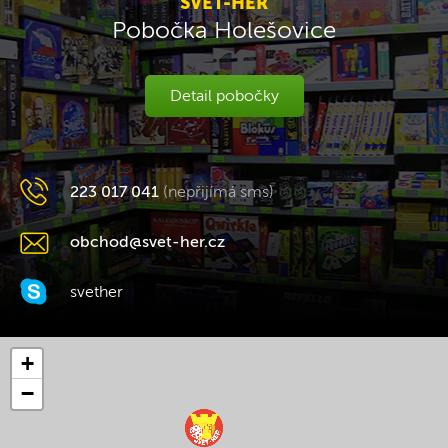
SVĚT-HER
Pobočka Holešovice
Detail pobočky
223 017 041
(nepřijímá sms)
obchod@svet-her.cz
svether
+
−