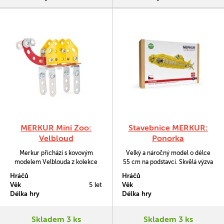
MERKUR Mini Zoo:
Stavebnice MERKUR:
Velbloud
Ponorka
Merkur přichází s kovovým
Velký a náročný model o délce
modelem Velblouda z kolekce
55 cm na podstavci. Skvělá výzva
Mini Zoo. Sada obsahuje 45
pro stavitele, kteří milují detailní a
Hráčů
Hráčů
součástek. V balení najdete
precizní práci. Žlutá ponorka se
Věk
5 let
Věk
podrobný návod, Merkur sadu
bude skvěle vyjímat na každé
Délka hry
Délka hry
nářadí a unikátní Merkur díly.
polici.
Merkur díly jsou univerzální a tak
vás neomezí v jakékoli modifikaci
Skladem 3 ks
Skladem 3 ks