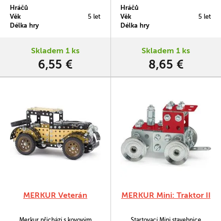
Broučci. Sada obsahuje 37
Broučci. Sada obsahuje 93
Hráčů
Hráčů
součástek nutných pro sestavení
součástek nutných pro sestavení
Věk
5 let
Věk
5 let
berušky. V balení najdete
škorpiona. V balení najdete
Délka hry
Délka hry
podrobný návod, Merkur sadu
podrobný návod, Merkur sadu
nářadí a unikátní Merkur díly.
nářadí a unikátní Merkur díly.
Merkur díly jsou univerzální a tak
Merkur díly jsou univerzální a tak
Skladem 1 ks
Skladem 1 ks
vás neomezí v jakékoli modifikaci
vás neomezí v jakékoli modifikaci
6,55 €
8,65 €
a nápadu. Stavebnici tak
a nápadu. Stavebnici tak
můžete…
můžete…
MERKUR Veterán
MERKUR Mini: Traktor II
Merkur přichází s kovovým
Startovací Mini stavebnice