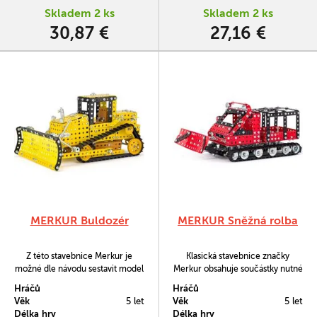
Skladem 2 ks
Skladem 2 ks
30,87 €
27,16 €
MERKUR Buldozér
MERKUR Sněžná rolba
Z této stavebnice Merkur je
Klasická stavebnice značky
možné dle návodu sestavit model
Merkur obsahuje součástky nutné
buldozeru. Pro kompletaci přední
pro stavbu sněžné rolby. V balení
Hráčů
Hráčů
radlice jsou doplněny plastové
najdete podrobný návod, Merkur
Věk
5 let
Věk
5 let
díly, pro snadné vytvarování.
sadu nářadí a unikátní Merkur
Délka hry
Délka hry