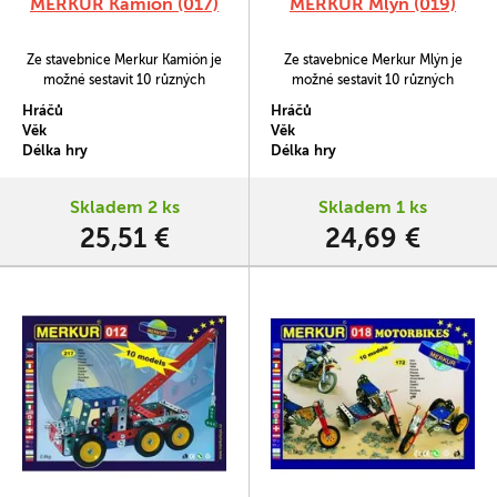
MERKUR Kamión (017)
MERKUR Mlýn (019)
Ze stavebnice Merkur Kamión je
Ze stavebnice Merkur Mlýn je
možné sestavit 10 různých
možné sestavit 10 různých
modelů podle návodové knížky.
modelů podle návodové knížky.
Hráčů
Hráčů
Věk
Věk
Délka hry
Délka hry
Skladem 2 ks
Skladem 1 ks
25,51 €
24,69 €