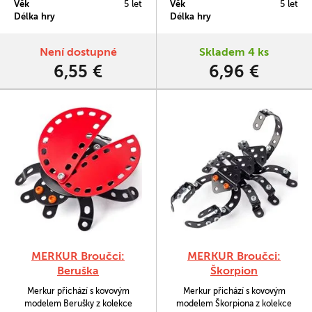
Věk
5 let
Věk
5 let
Ideální pro trénink jemné
pavoučka. V balení najdete
Délka hry
Délka hry
motoriky a představivosti.
podrobný návod, Merkur sadu
Vhodné i pro děti, které s
nářadí a unikátní Merkur díly.
Merkurem začínají, ale také pro
Merkur díly jsou univerzální a tak
Není dostupné
Skladem 4 ks
sběratele. Se sestavenými
vás neomezí v jakékoli modifikaci
6,55 €
6,96 €
modely si lze hrát, jsou velmi
a nápadu. Stavebnici tak
odolné.
můžete…
MERKUR Broučci:
MERKUR Broučci:
Beruška
Škorpion
Merkur přichází s kovovým
Merkur přichází s kovovým
modelem Berušky z kolekce
modelem Škorpiona z kolekce