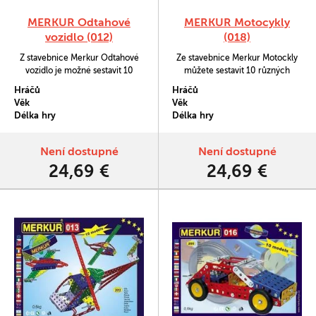
MERKUR Odtahové
MERKUR Motocykly
vozidlo (012)
(018)
Z stavebnice Merkur Odtahové
Ze stavebnice Merkur Motockly
vozidlo je možné sestavit 10
můžete sestavit 10 různých
různých modelů podle návodové
modelů dle návodové knížky.
Hráčů
Hráčů
knížky
Věk
Věk
Délka hry
Délka hry
Není dostupné
Není dostupné
24,69 €
24,69 €