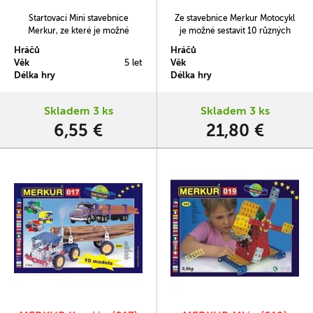
Startovací Mini stavebnice
Ze stavebnice Merkur Motocykl
Merkur, ze které je možné
je možné sestavit 10 různých
sestavit jeden model letadla.
modelů podle návodové knížky.
Hráčů
Hráčů
Balení obsahuje 33 součástek.
Věk
5 let
Věk
Ideální pro trénink jemné
Délka hry
Délka hry
motoriky a představivosti.
Vhodné i pro děti, které s
Merkurem začínají, ale také pro
Skladem 3 ks
Skladem 3 ks
sběratele. Se sestavenými
6,55 €
21,80 €
modely si lze hrát, jsou velmi
odolné.