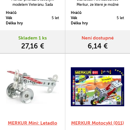
modelem Veteránu. Sada
Merkur, ze které je možné
obsahuje 312 součástek nutných
sestavit jeden model traktoru s
Hráčů
Hráčů
pro sestavení auta. V balení
vlekem. Balení obsahuje 82
Věk
5 let
Věk
5 let
najdete podrobný návod, Merkur
součástek. Ideální pro trénink
Délka hry
Délka hry
sadu nářadí a unikátní Merkur
jemné motoriky a představivosti.
díly. Merkur díly jsou univerzální a
Vhodné i pro děti, které s
tak vás neomezí v jakékoli
Merkurem začínají, ale také pro
Skladem 1 ks
Není dostupné
modifikaci a nápadu. Stavebnici
sběratele. Se sestavenými
27,16 €
6,14 €
tak můžete sestavit podle…
modely si lze hrát, jsou velmi
odolné.
MERKUR Mini: Letadlo
MERKUR Motocykl (011)