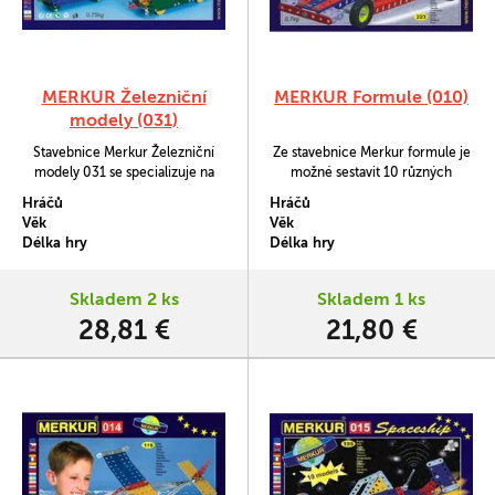
MERKUR Železniční
MERKUR Formule (010)
modely (031)
Stavebnice Merkur Železniční
Ze stavebnice Merkur formule je
modely 031 se specializuje na
možné sestavit 10 různých
stavbu nákladních modelů vlaků.
modelů podle návodové knížky.
Hráčů
Hráčů
Ze stavebnice je možné podle
Věk
Věk
návodu současně postavit
Délka hry
Délka hry
lokomotivu a nákladní vagón.
Skladem 2 ks
Skladem 1 ks
28,81 €
21,80 €