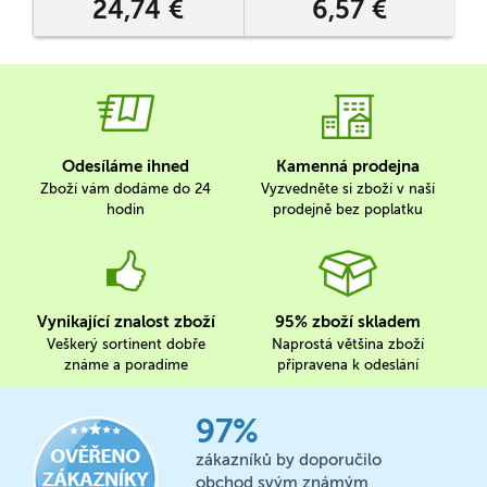
24,74 €
6,57 €
jsou univerzální a tak vás
neomezí v jakékoli
modifikaci a nápadu.
Stavebnici tak můžete…
Odesíláme ihned
Kamenná prodejna
Zboží vám dodáme do 24
Vyzvedněte si zboží v naší
hodin
prodejně bez poplatku
Vynikající znalost zboží
95% zboží skladem
Veškerý sortinent dobře
Naprostá většina zboží
známe a poradíme
připravena k odeslání
97%
zákazníků by doporučilo
obchod svým známým