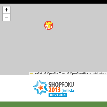
+
−
Leaflet
|
© OpenMapTiles
© OpenStreetMap contributors