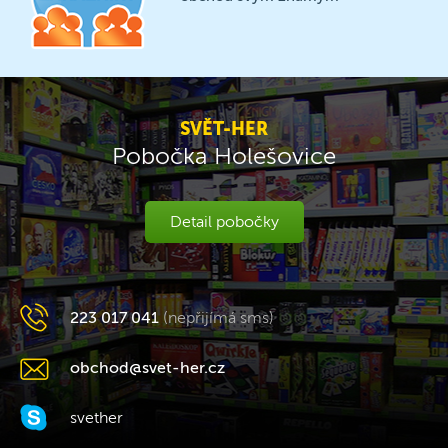
SVĚT-HER
Pobočka Holešovice
Detail pobočky
223 017 041
(nepřijímá sms)
obchod@svet-her.cz
svether