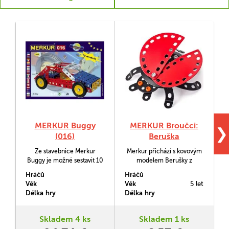
MERKUR Buggy
MERKUR Broučci:
❯
(016)
Beruška
Ze stavebnice Merkur
Merkur přichází s kovovým
Buggy je možné sestavit 10
modelem Berušky z
různých modelů podle
kolekce Broučci. Sada
Hráčů
Hráčů
H
návodové knížky.
obsahuje 37 součástek
Věk
Věk
5 let
V
nutných pro sestavení
Délka hry
Délka hry
D
berušky. V balení najdete
podrobný návod, Merkur
sadu nářadí a unikátní
Skladem 4 ks
Skladem 1 ks
Merkur díly. Merkur díly