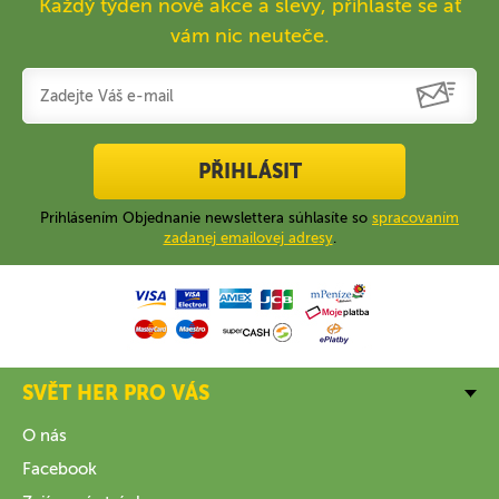
Každý týden nové akce a slevy, přihlaste se ať
vám nic neuteče.
PŘIHLÁSIT
Prihlásením Objednanie newslettera súhlasíte so
spracovaním
zadanej emailovej adresy
.
SVĚT HER PRO VÁS
O nás
Facebook