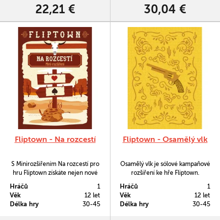
22,21 €
30,04 €
Fliptown - Na rozcestí
Fliptown - Osamělý vlk
S Minirozšířením Na rozcestí pro
Osamělý vlk je sólové kampaňové
hru Fliptown získáte nejen nové
rozšíření ke hře Fliptown.
pobídky, ale též i další kovboty či
Kampaň vás provede 12
Hráčů
1
Hráčů
1
hratelné postavy.
kapitolami, z nichž každá má své
Věk
12 let
Věk
12 let
vlastní zákony země.
Délka hry
30-45
Délka hry
30-45