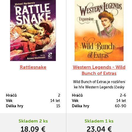
Rattlesnake
Western Legends - Wild
Bunch of Extras
Wild Bunch of Extras je rozšíření
ke hře Western Legends (česky
vyšlo jako Legendy Západu), které
Hráčů
2
Hráčů
2-6
obsahuje veškerý obsah, který byl
Věk
14 let
Věk
14 let
odemčený při kampani k
Délka hry
15
Délka hry
60-90
rozšíření Ante Up, která se
odehrála v roce 2019.
Skladem 2 ks
Skladem 1 ks
18,09 €
23,04 €