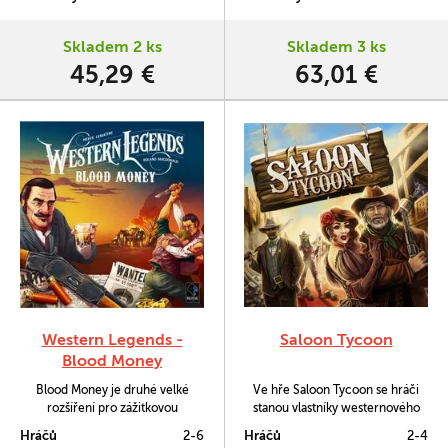
součástí rozšíření, a nová
pokusíte se zlepšit život svůj i
perfektně vybalancovaná
místních obyvatel, kterých je tu
pravidla.
opravdu pomálu. Úkolů, které
Skladem 2 ks
Skladem 3 ks
před vámi stojí, je ale mnoho.
45,29 €
63,01 €
Bude třeba si vybrat,…
Western Legends -
Saloon Tycoon
Blood Money
Blood Money je druhé velké
Ve hře Saloon Tycoon se hráči
rozšíření pro zážitkovou
stanou vlastníky westernového
strategickou hru s tematikou
saloonu během období zlaté
Hráčů
2-6
Hráčů
2-4
divokého západu Western
horečky.