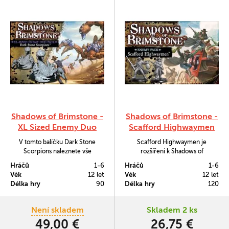
Shadows of Brimstone -
Shadows of Brimstone -
XL Sized Enemy Duo
Scafford Highwaymen
Pack: Dark Stone
V tomto balíčku Dark Stone
Scafford Highwaymen je
Scorpions
Scorpions naleznete vše
rozšíření k Shadows of
potřebné, abyste mohli do vašich
Brimstone, které přináší
Hráčů
1-6
Hráčů
1-6
partií hry Shadows of Brimstone
nechutně zmutované loupežníky,
Věk
12 let
Věk
12 let
zařadit děsivé a jedovaté
kteří přepadávají dostavníky i
Délka hry
90
Délka hry
120
kamenné škorpiony.
vlaky.
Není skladem
Skladem 2 ks
49,00 €
26,75 €