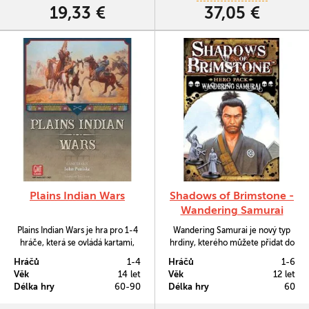
použít do jakékoliv hry ze série
19,33 €
37,05 €
Shadows of Brimstone.…
Plains Indian Wars
Shadows of Brimstone -
Wandering Samurai
Plains Indian Wars je hra pro 1-4
Wandering Samurai je nový typ
hráče, která se ovládá kartami,
hrdiny, kterého můžete přidat do
skrze které se zde lze pohybovat
základní hry Shadows of
Hráčů
1-4
Hráčů
1-6
po mapě a získávat vládu nad
Brimstone. Jedná se o silného
Věk
14 let
Věk
12 let
jednotlivými oblastmi.
bojovníka pro boj zblízka a
Délka hry
60-90
Délka hry
60
zkušeného šermíře. Díky tomu je
bezkonkurenční v útoku i obraně.