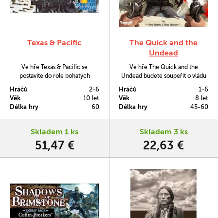
Texas & Pacific
The Quick and the
Undead
Ve hře Texas & Pacific se
Ve hře The Quick and the
postavíte do role bohatých
Undead budete soupeřit o vládu
investorů a vlastníků půdy v
nad divokým západem, největší
Hráčů
2-6
Hráčů
1-6
Texasu a na americkém
počet zabitých zombií, prvotřídní
Věk
10 let
Věk
8 let
středozápadě během 19. století.
šestiraňák i spousty dalšího.
Délka hry
60
Délka hry
45-60
Skladem 1 ks
Skladem 3 ks
51,47 €
22,63 €