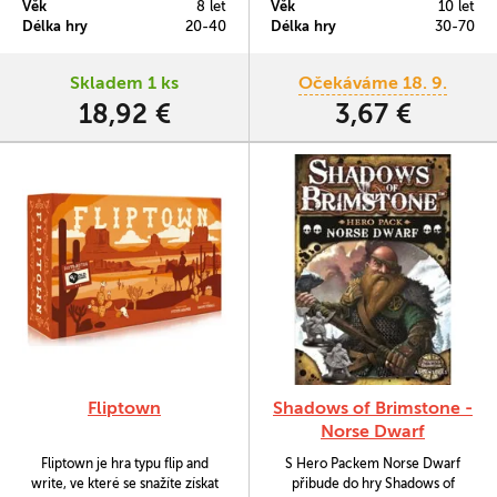
Věk
8 let
Věk
10 let
západ), High Noon a A Fistful of
V balení jsou i 4 prázdné karty k
Délka hry
20-40
Délka hry
30-70
Cards.
dotvoření (2 herní karty a 2 karty
postav).
Skladem 1 ks
Očekáváme 18. 9.
18,92 €
3,67 €
Fliptown
Shadows of Brimstone -
Norse Dwarf
Fliptown je hra typu flip and
S Hero Packem Norse Dwarf
write, ve které se snažíte získat
přibude do hry Shadows of