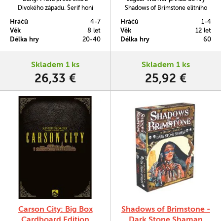
Divokého západu. Šerif honí
Shadows of Brimstone elitního
bandity, bandité střílí po šerifovi.
válečníka Aztécké říše.
Hráčů
4-7
Hráčů
1-4
Šerifovi pomocníci brání šerifa a
Věk
8 let
Věk
12 let
jsou připraveni pro něj položit
Délka hry
20-40
Délka hry
60
život. Kulky sviští kolem uší a vy
musíte zjistit, kdo je kdo.
Skladem 1 ks
Skladem 1 ks
26,33 €
25,92 €
Carson City: Big Box
Shadows of Brimstone -
Cardboard Edition
Dark Stone Shaman