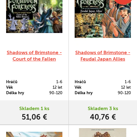
Shadows of Brimstone -
Shadows of Brimstone -
Court of the Fallen
Feudal Japan Allies
Shogun - Deluxe Enemy
Pack
Hráčů
1-6
Hráčů
1-6
Věk
12 let
Věk
12 let
Délka hry
90-120
Délka hry
90-120
Skladem 1 ks
Skladem 3 ks
51,06 €
40,76 €