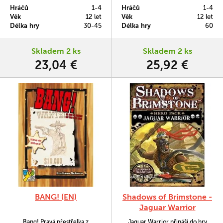
hvězdy prozkoumáváním města
Brimstone taková malá fousatá
Hráčů
1-4
Hráčů
1-4
divokého západu. Hra využívá
věc.
Věk
12 let
Věk
12 let
standardní pokerový balíček k
Délka hry
30-45
Délka hry
60
řízení hry ve stylu otevřeného
světa spolu s mazatelnými
deskami, které slouží jako mapa
Skladem 2 ks
Skladem 2 ks
každého hráče.
23,04 €
25,92 €
BANG! (EN)
Shadows of Brimstone -
Jaguar Warrior
Bang! Pravá přestřelka z
Jaguar Warrior přináší do hry