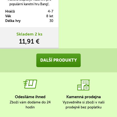
populární karetní hru Bang!,
které spoluvytvářeli čeští
Hráčů
4-7
a slovenští herní autoři a čeští
Věk
8 let
a slovenští hráči. Mimo jiné
Délka hry
30
přináší nový mechanismus vlaku.
Skladem 2 ks
11,91 €
DALŠÍ PRODUKTY
Odesíláme ihned
Kamenná prodejna
Zboží vám dodáme do 24
Vyzvedněte si zboží v naší
hodin
prodejně bez poplatku