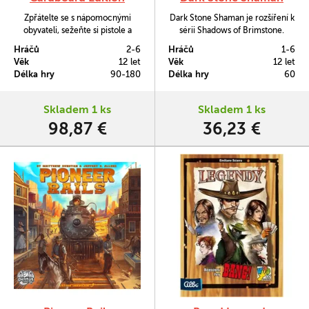
Zpřátelte se s nápomocnými
Dark Stone Shaman je rozšíření k
obyvateli, sežeňte si pistole a
sérii Shadows of Brimstone.
ovládněte město Carson City.
Samotná postava se pak dokáže
Hráčů
2-6
Hráčů
1-6
přeměnit do podoby zákeřného
Věk
12 let
Věk
12 let
medvěda či nebezpečného vlka,
Délka hry
90-180
Délka hry
60
díky čemuž nemá mezi ostatními
postavami tohoto světa sobě
podobného.
Skladem 1 ks
Skladem 1 ks
98,87 €
36,23 €