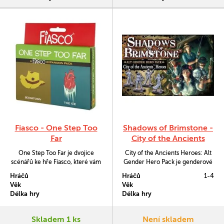
Fiasco - One Step Too
Shadows of Brimstone -
Far
City of the Ancients
Heroes: Alt Gender Hero
One Step Too Far je dvojice
City of the Ancients Heroes: Alt
Pack
scénářů ke hře Fiasco, které vám
Gender Hero Pack je genderové
připomenou, že pravá zábava
rozšíření pro hru Shadows of
Hráčů
Hráčů
1-4
začíná až na okraji civilizace.
Brimstone. Obsahuje hrdiny ze
Věk
Věk
základní hry City of Ancients,
Délka hry
Délka hry
tentokrát však v opačných
pohlavích. Hrdinové mají
veškerou výbavu, takže je můžete
Skladem 1 ks
Není skladem