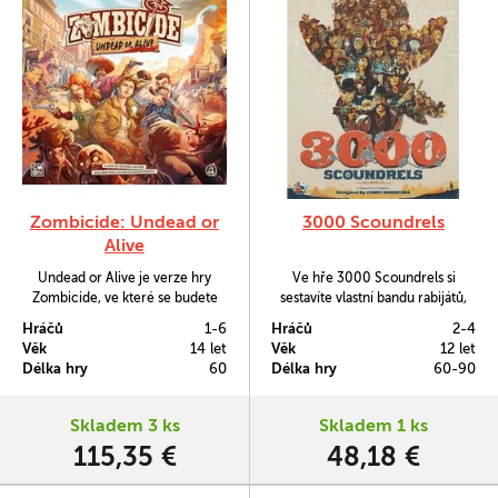
Zombicide: Undead or
3000 Scoundrels
Alive
Undead or Alive je verze hry
Ve hře 3000 Scoundrels si
Zombicide, ve které se budete
sestavíte vlastní bandu rabijátů,
společními silami snažit násilím
která se bude snažit v
Hráčů
1-6
Hráčů
2-4
odrážet vlny zombií na Divokém
alternativním světě Divokého
Věk
14 let
Věk
12 let
západě. Nebo se o to alespoň
západu ukrást cenný kus
Délka hry
60
Délka hry
60-90
pokoušet.
technologie.
Skladem 3 ks
Skladem 1 ks
115,35 €
48,18 €