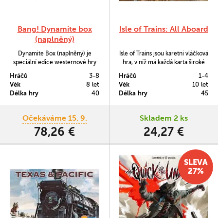
Bang! Dynamite box
Isle of Trains: All Aboard
(naplněný)
Dynamite Box (naplněný) je
Isle of Trains jsou karetní vláčková
speciální edice westernové hry
hra, v níž má každá karta široké
Bang!, která obsahuje vše, co
spektrum využití. Ujemete se tu
Hráčů
3-8
Hráčů
1-4
bylo dosud pro karetní sérii
role průvodčího a konstruktéra
Věk
8 let
Věk
10 let
vydáno, plus něco navíc. Má
lokomotiv zároveň. Budete stavět
Délka hry
40
Délka hry
45
speciálně navržený vnitřek
vlaky, nakládat a doručovat zboží
krabice, aby se v něm dala
po celém ostrově a rovněž vozit
jednotlivá rozšíření uložit tak, aby
cestující.
Očekáváme 15. 9.
Skladem 2 ks
se nepomíchala a zároveň
78,26 €
24,27 €
obsahuje extra komponenty -
hráčské…
SLEVA
27%