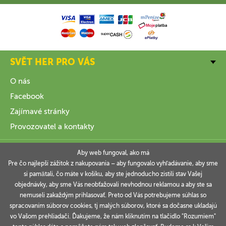
SVĚT HER PRO VÁS
O nás
Facebook
Zajímavé stránky
Provozovatel a kontakty
VŠE O NÁKUPU
Aby web fungoval, ako má
Pre čo najlepší zážitok z nakupovania – aby fungovalo vyhľadávanie, aby sme
si pamätali, čo máte v košíku, aby ste jednoducho zistili stav Vašej
INFORMACE
objednávky, aby sme Vás neobťažovali nevhodnou reklamou a aby ste sa
nemuseli zakaždým prihlasovať. Preto od Vás potrebujeme súhlas so
VAŠE OBJEDNÁVKY
spracovaním súborov cookies, tj malých súborov, ktoré sa dočasne ukladajú
vo Vašom prehliadači. Ďakujeme, že nám kliknutím na tlačidlo "Rozumiem"