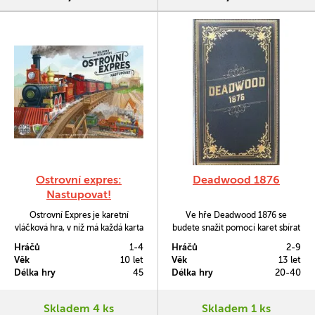
Ostrovní expres:
Deadwood 1876
Nastupovat!
Ostrovní Expres je karetní
Ve hře Deadwood 1876 se
vláčková hra, v níž má každá karta
budete snažit pomocí karet sbírat
široké spektrum využití. Ujemete
sejfy od ostatních hráčů.
Hráčů
1-4
Hráčů
2-9
se tu role průvodčího a
Věk
10 let
Věk
13 let
konstruktéra lokomotiv zároveň.
Délka hry
45
Délka hry
20-40
Budete stavět vlaky, nakládat a
doručovat zboží po celém
ostrově a rovněž vozit cestující.
Skladem 4 ks
Skladem 1 ks