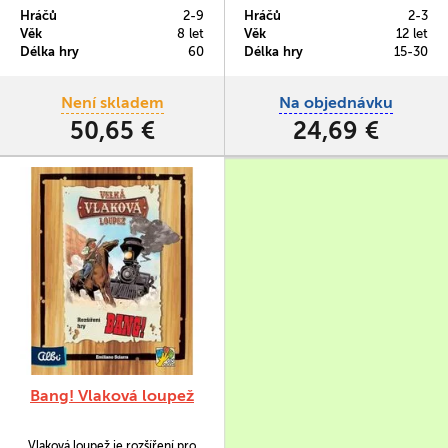
Hráčů
2-9
Hráčů
2-3
Věk
8 let
Věk
12 let
Délka hry
60
Délka hry
15-30
Není skladem
Na objednávku
50,65 €
24,69 €
Bang! Vlaková loupež
Vlaková loupež je rozšíření pro