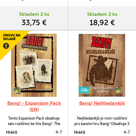
NEmrtví nebo živí a 4 zcela nové
(díky druhé kartě odpadlíka).
postavy.
Skladem 2 ks
Skladem 2 ks
33,75 €
18,92 €
ZNOVU NA
SKLADĚ
Bang! - Expansion Pack
Bang! Nejhledanější
(EN)
Tento Expansion Pack obsahuje
Nejhledanější je mini rozšíření
tato rozšíření ke hře Bang!: The
pro karetní hru Bang! Obsahuje 5
Valley of the Shadows (Údolí
nových postav, které byly
Hráčů
4-7
Hráčů
4-7
stínů), Wild West Show (Divoký
součástí plného Dynamite Boxu.