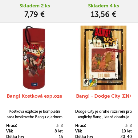
Skladem 2 ks
Skladem 4 ks
7,79 €
13,56 €
Bang! Kostková exploze
Bang! - Dodge City (EN)
Kostková exploze je kompletní
Dodge City je druhé rozšíření pro
sada kostkového Bangu v jednom
anglický Bang!, které obsahuje
originálním balení ve tvaru
nové postavy a karty, které
Hráčů
3-8
Hráčů
3-8
dynamitu. Najdete v něm základní
umožňují hraní i jen ve třech
Věk
8 let
Věk
10 let
hru, rozšíření Old Saloon a
hráčích nebo naopak až v osmi
Délka hry
15
Délka hry
20-40