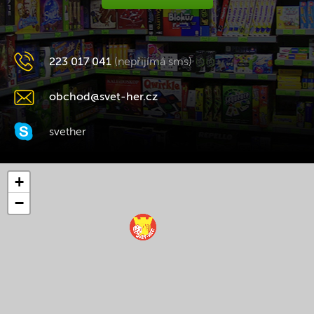
223 017 041
(nepřijímá sms)
obchod@svet-her.cz
svether
+
−