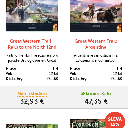
Great Western Trail -
Great Western Trail:
Rails to the North (2nd
Argentina
Edition)
Rails to the North je rozšíření pro
Argentina je samostatná hra,
parádní strategickou hru Great
založená na mechanikách
Western Trail.
původní Great Western Trail.
Hráčů
1-4
Hráčů
1-4
Učiní z vás majitele rozsáhlé
Věk
12 let
Věk
12 let
farmy v Argentině na konci 19.
Délka hry
75-150
Délka hry
75-150
století, který musí hnát svůj
dobytek pláněmi Pamp až na
hlavní nádraží v Buenos Aires.
Není skladem
Skladem >5 ks
32,93 €
47,35 €
SLEVA
15%