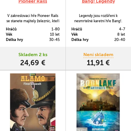
Pioneer Rails
Bang! Legendy
V zakreslovací hře Pioneer Rails
Legendy jsou rozšíření k
se stanete majitely železnic, kteří
nesmrtelné karetní hře Bang!.
se snaží rozšířit své impérium.
Legendou se stanete pouze v
Hráčů
1-80
Hráčů
4-7
Železniční síť musíte napojit na
případě, že vykonáte velkolepé
Věk
10 let
Věk
8 let
důležitá místa a dbát rovněž na
činy (nebo se jimi budete alespoň
Délka hry
30-45
Délka hry
20-40
požadavky místních obyvatel.
chlubit).
Skladem 2 ks
Není skladem
24,69 €
11,91 €