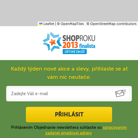
Leaflet
|
© OpenMapTiles
© OpenStreetMap contributors
Každý týden nové akce a slevy, přihlaste se ať
vám nic neuteče.
PŘIHLÁSIT
Prihlásením Objednanie newslettera súhlasíte so
spracovaním
zadanej emailovej adresy
.