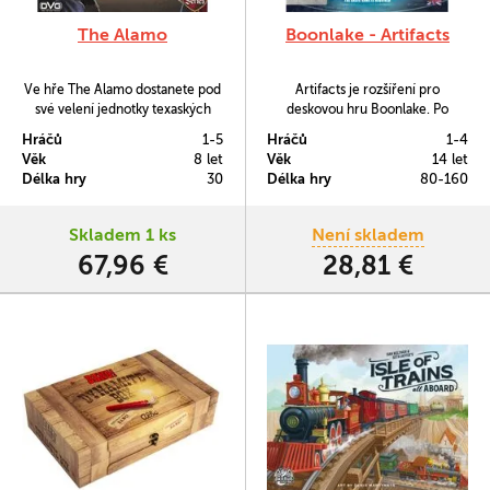
The Alamo
Boonlake - Artifacts
Ve hře The Alamo dostanete pod
Artifacts je rozšíření pro
své velení jednotky texaských
deskovou hru Boonlake. Po
vojáků a úkol udržet se pod
harmonickém období, kdy jste
Hráčů
1-5
Hráčů
1-4
náporem Mexičanů.
konali dobro pro kdekoho, kdo se
Věk
8 let
Věk
14 let
o váš ostrov jen otřel, jste se
Délka hry
30
Délka hry
80-160
rozhodli trochu poohlídnout
kolem. Vyšlete proto lovce
pokladů a pokusíte se na nové
Skladem 1 ks
Není skladem
mapě najít poklady a tajemné
67,96 €
28,81 €
artefakty.