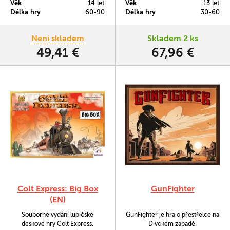
Věk
14 let
Věk
13 let
Legends.
Délka hry
60-90
Délka hry
30-60
Není skladem
Skladem 2 ks
49,41 €
67,96 €
Colt Express: Big Box
GunFighter
(EN)
Souborné vydání lupičské
GunFighter je hra o přestřelce na
deskové hry Colt Express.
Divokém západě.