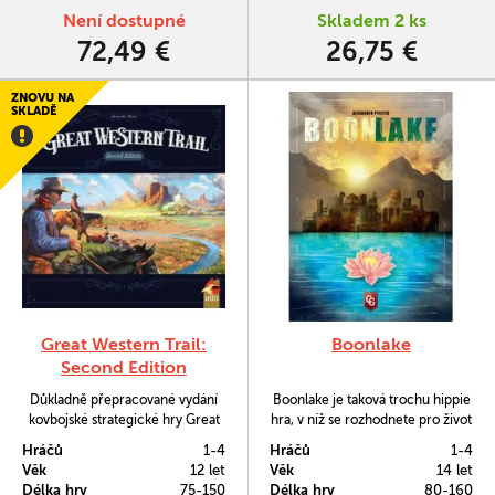
Není dostupné
Skladem 2 ks
72,49 €
26,75 €
ZNOVU NA
SKLADĚ
Great Western Trail:
Boonlake
Second Edition
Důkladně přepracované vydání
Boonlake je taková trochu hippie
kovbojské strategické hry Great
hra, v níž se rozhodnete pro život
Western Trail nabízí nejen zbrusu
v neprozkoumané oblasti na
Hráčů
1-4
Hráčů
1-4
novou grafiku, ale i herní
břehu úchvatného jezera.
Věk
12 let
Věk
14 let
materiál, který byl původně
Stanete se součástí komunity a
Délka hry
75-150
Délka hry
80-160