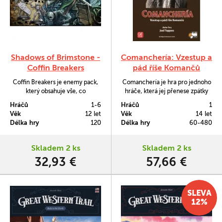
Shadows of Brimstone -
Comanchería: Vzestup a
Coffin Breakers
pád říše Komančů
Coffin Breakers je enemy pack,
Comanchería je hra pro jednoho
který obsahuje vše, co
hráče, která jej přenese zpátky
potřebujete k boji s těmito
časem do dob, kdy prérie ještě
Hráčů
1-6
Hráčů
1
příšernými nemrtvými ve hře
nebyla poskvrněna železničními
Věk
12 let
Věk
14 let
Shadows of Brimstone. Součástí
kolejemi.
Délka hry
120
Délka hry
60-480
je 6 miniatur Coffin Breakers.
Skladem 2 ks
Skladem 2 ks
32,93 €
57,66 €
SLEVA
12%