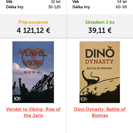
Věk
12 let
Věk
14 let
do hry přinese zase o kousek víc
Délka hry
30-120
Délka hry
60-90
dobrodružství. Rozšíření
obsahuje celkem 50 nových
karet artefaktů (30) a předmětů
Připravujeme
Skladem 1 ks
(20), 2 nové lokality a 1
4 121,12 €
39,11 €
aktualizovanou lokalitu.
Vendel to Viking: Rise of
Dino Dynasty: Battle of
the Jarls
Biomes