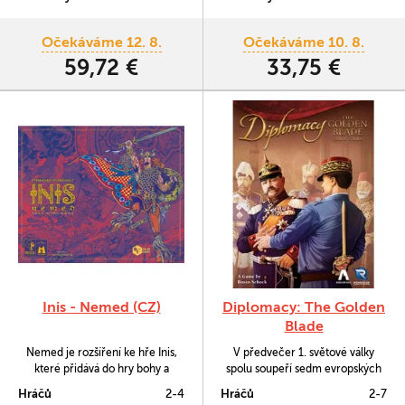
Očekáváme 12. 8.
Očekáváme 10. 8.
59,72 €
33,75 €
Inis - Nemed (CZ)
Diplomacy: The Golden
Blade
Nemed je rozšíření ke hře Inis,
V předvečer 1. světové války
které přidává do hry bohy a
spolu soupeří sedm evropských
hrdiny, posvátné háje a nové
velmocí o nadvládu nad
Hráčů
2-4
Hráčů
2-7
akce.
kontinentem a to jak vojenskou