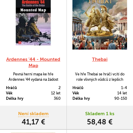
Ardennes '44 - Mounted
Thebai
Map
Pevná herní mapa ke hře
Ve hře Thebai se hráči vcítí do
Ardennes '44 vydaná na žádost
role vlivných vůdců z lepších
mnoha hráčů.
rodin za divokých časů pozdní
Hráčů
2
Hráčů
1-4
Doby bronzové. V této hře budou
Věk
12 let
Věk
14 let
mít za úkol přestavět Cadmeu,
Délka hry
360
Délka hry
90-150
což byla thébská citadela. Do
toho budou muset obnovit
městský export, uctívat bohy i
Není skladem
Skladem 1 ks
bránit životy svých občanů,
41,17 €
58,48 €
zatímco za branami města…