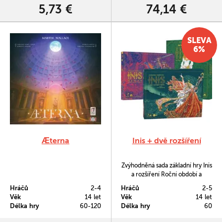
objevovat podivuhodná mocná
5,73 €
74,14 €
místa.
SLEVA
6%
Æterna
Inis + dvě rozšíření
Zvýhodněná sada základní hry Inis
a rozšíření Roční období a
Nemed.
Hráčů
2-4
Hráčů
2-5
Věk
14 let
Věk
14 let
Délka hry
60-120
Délka hry
60