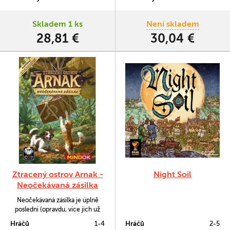
Skladem 1 ks
Není skladem
28,81 €
30,04 €
Ztracený ostrov Arnak -
Night Soil
Neočekávaná zásilka
Neočekávaná zásilka je úplně
poslední (opravdu, více jich už
nebude) rozšíření pro hru
Hráčů
1-4
Hráčů
2-5
Ztracený ostrov Arnak, které vám