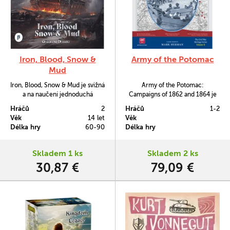
Iron, Blood, Snow &
Army of the Potomac
Mud
Iron, Blood, Snow & Mud je svižná
Army of the Potomac:
a na naučení jednoduchá
Campaigns of 1862 and 1864 je
strategická válečná žetonkovka
druhým dílem série Civil War
Hráčů
2
Hráčů
1-2
pro dva hráče, která se zabývá
Heritage a následovníkem
Věk
14 let
Věk
Východní frontou 2. světové
inovativní a oceňované hry Rebel
Délka hry
60-90
Délka hry
války.
Fury.
Skladem 1 ks
Skladem 2 ks
30,87 €
79,09 €