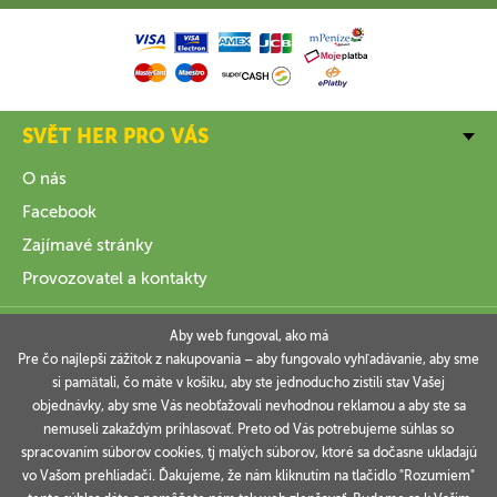
SVĚT HER PRO VÁS
O nás
Facebook
Zajímavé stránky
Provozovatel a kontakty
VŠE O NÁKUPU
Aby web fungoval, ako má
Pre čo najlepší zážitok z nakupovania – aby fungovalo vyhľadávanie, aby sme
si pamätali, čo máte v košíku, aby ste jednoducho zistili stav Vašej
INFORMACE
objednávky, aby sme Vás neobťažovali nevhodnou reklamou a aby ste sa
nemuseli zakaždým prihlasovať. Preto od Vás potrebujeme súhlas so
VAŠE OBJEDNÁVKY
spracovaním súborov cookies, tj malých súborov, ktoré sa dočasne ukladajú
vo Vašom prehliadači. Ďakujeme, že nám kliknutím na tlačidlo "Rozumiem"