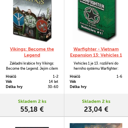
Vikings: Become the
Warfighter - Vietnam
Legend
Expansion 13: Vehicles 1
Základní krabice hry Vikings:
Vehicles 1 je 13. rozšíření do
Become the Legend. Jejím cílem
herního systému Warfighter:
je kumulace bohatství a lze ji hrát
Vietnam od vydavatele Dan
Hráčů
1-2
Hráčů
1-6
jak v jednom hráči, tak
Verssen Games. Do hry přináší
Věk
14 let
Věk
kompetetivně ve dvou.
nový taktický element, což jsou
Délka hry
30-60
Délka hry
další vojenská vozidla a
schopnosti užitečné pro boje v
hluboké džungli.
Skladem 2 ks
Skladem 2 ks
55,18 €
23,04 €