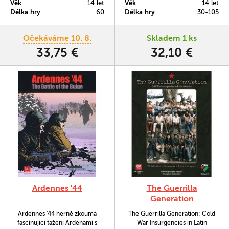
Věk
14 let
Věk
14 let
silou, tak politickým
Délka hry
60
Délka hry
30-105
manévrováním. Ve hře
Diplomacy: The Golden Blade si
hráči budou muset obezřetně
Očekáváme 10. 8.
Skladem 1 ks
vybírat své spojence a vyjednávat
33,75 €
32,10 €
o spolupráci, aby se správně
rozhodli, kdy je…
Ardennes '44
The Guerrilla
Generation
Ardennes '44 herně zkoumá
The Guerrilla Generation: Cold
fascinující tažení Ardénami s
War Insurgencies in Latin