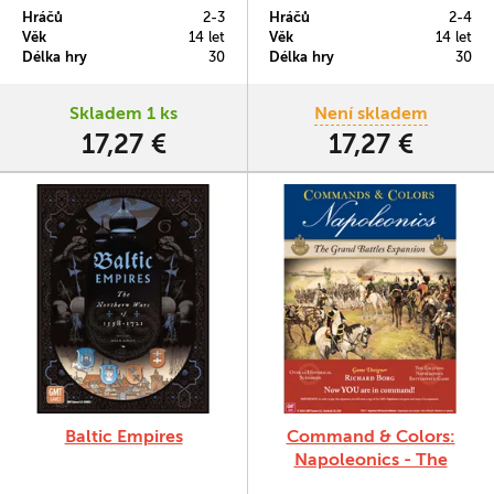
Hráčů
2-3
Hráčů
2-4
Věk
14 let
Věk
14 let
Délka hry
30
Délka hry
30
Skladem 1 ks
Není skladem
17,27 €
17,27 €
Baltic Empires
Command & Colors:
Napoleonics - The
Grand Battles Expansion