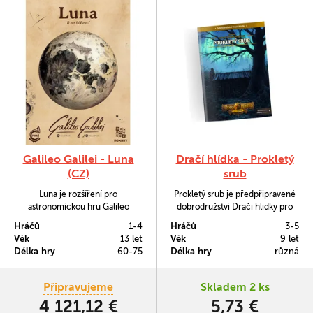
Galileo Galilei - Luna
Dračí hlídka - Prokletý
(CZ)
srub
Luna je rozšíření pro
Prokletý srub je předpřipravené
astronomickou hru Galileo
dobrodružství Dračí hlídky pro
Galilei. Najdete v něm čtyři nové
vypravěče k rychlé přípravě
Hráčů
1-4
Hráčů
3-5
astronmy (a tentokráte i
sezení. Stejně jako v ostatních
Věk
13 let
Věk
9 let
astronomky) či nové a ostřejší
dobrodružstvích v něm najdete
Délka hry
60-75
Délka hry
různá
inkvizitory. A především možnost
doporučené ověřovací hody,
pozorovat měsíc.
statistiky monster, mapy a přílohy.
Připravujeme
Skladem 2 ks
4 121,12 €
5,73 €