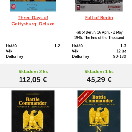
Three Days of
Fall of Berlin
Gettysburg: Deluxe
Edition
Fall of Berlin, 16 April - 2 May
1945, The End of the Thousand
Year Reich je druhým titulem ze
Hráčů
1-2
Hráčů
1-3
série Russian Front od autora
Věk
Věk
12 let
Michaela Taylora.
Délka hry
Délka hry
90-180
Skladem 2 ks
Skladem 1 ks
112,05 €
45,29 €