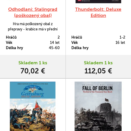
Odhodlaní: Stalingrad
Thunderbolt: Deluxe
(poškozený obal)
Edition
Hra má poškozený obal z
přepravy - krabice má v přední
části jeden roh mírně naražený
Hráčů
2
Hráčů
1-2
(vizte fotografie).
Věk
14 let
Věk
16 let
Délka hry
45-60
Délka hry
Skladem 1 ks
Skladem 1 ks
70,02 €
112,05 €