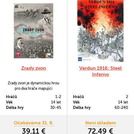
Zrady zvon
Verdun 1916: Steel
Inferno
Zrady zvon je dynamickou hrou
pro dva hráče mapující
mnichovskou krizi v roce 1938.
Hráčů
1-2
Hráčů
2
Hráči představují názorová
Věk
14 let
Věk
14 let
stanoviska Obrany a Postoupení,
Délka hry
30-45
Délka hry
60-240
kteří spolu soupeří o prosazení
svého postoje a rozhodují o tom,
zda se Československo rázně
Očekáváme 31. 8.
Není skladem
postaví územním ústupkům
39,11 €
72,49 €
požadovaným nacistickým