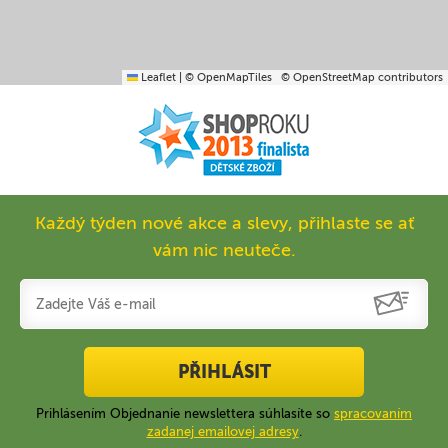
Leaflet
|
© OpenMapTiles
© OpenStreetMap contributors
Každý týden nové akce a slevy, přihlaste se ať
vám nic neuteče.
PŘIHLÁSIT
Prihlásením Objednanie newslettera súhlasíte so
spracovaním
zadanej emailovej adresy
.