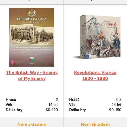
Německem, nebo…
The British Way - Enemy
Revolutions: France
of My Enemy
1820 - 1880
Hráčů
2
Hráčů
3-5
Věk
14 let
Věk
14 let
Délka hry
60-120
Délka hry
90-150
Není skladem
Není skladem