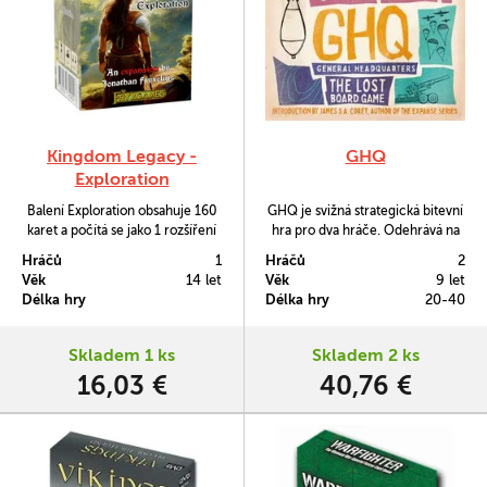
Kingdom Legacy -
GHQ
Exploration
Balení Exploration obsahuje 160
GHQ je svižná strategická bitevní
karet a počítá se jako 1 rozšíření
hra pro dva hráče. Odehrává na
pro až 2 království ze hry
standardní šachové ploše o 8x8
Hráčů
1
Hráčů
2
Kingdom Legacy (vyšlo též česky
polí. Hráči v ní ovládají pěchotu,
Věk
14 let
Věk
9 let
jako Králův odkaz), protože k
obrněná vozidla, artilérii i mocné
Délka hry
Délka hry
20-40
objevení je skrze něj skutečně
regimenty letectva a to tak, aby
mnoho.
se jim podařilo obsadit
nepřátelskou základnu.
Skladem 1 ks
Skladem 2 ks
16,03 €
40,76 €