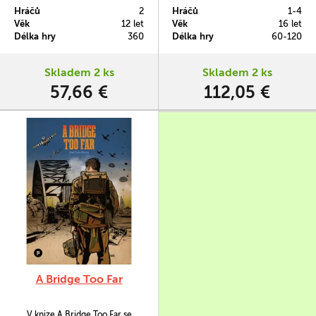
detailním zachováním charakteru
America je druhý balík čtyř her
Hráčů
2
Hráčů
1-4
tehdejších jednotek a extrémně
na systému COIN, který se zabývá
Věk
12 let
Věk
16 let
historicky věrnou mapou, která
sérií tématicky spřízněných
Délka hry
360
Délka hry
60-120
pokrývá území od řeky Our až po
politicko-vojenských nepokojů.
řeku Meuse.
Skladem 2 ks
Skladem 2 ks
57,66 €
112,05 €
A Bridge Too Far
V knize A Bridge Too Far se