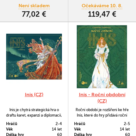
Není skladem
Očekáváme 10. 8.
77,02 €
119,47 €
Inis (CZ)
Inis - Roční obdobní
(CZ)
Inis je chytrá strategická hra o
Roční období je rozšíření ke hře
draftu karet, expanzi a diplomacii,
Inis, které do hry přidává roční
v níž se snažíte naplnit jednu ze
období, plavbu, nové karty a
Hráčů
2-4
Hráčů
2-5
tří vítězných podmínek a stát se
možnost hrát až v pěti hráčích.
Věk
14 let
Věk
14 let
Nejvyšším králem.
Délka hry
60
Délka hry
60