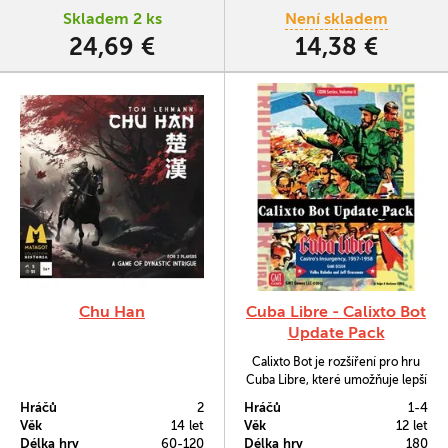
Skladem 2 ks
Není skladem
24,69 €
14,38 €
Chu Han
Cuba Libre - Calixto Bot
Update Pack
Calixto Bot je rozšíření pro hru
Cuba Libre, které umožňuje lepší
hru v menším počtu hráčů nebo
Hráčů
2
Hráčů
1-4
při sólovém hraní.
Věk
14 let
Věk
12 let
Délka hry
60-120
Délka hry
180