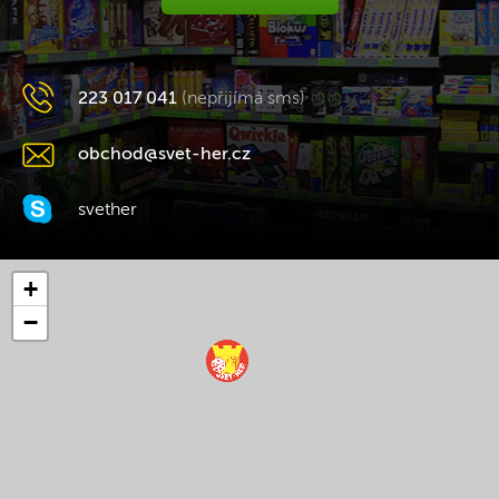
223 017 041
(nepřijímá sms)
obchod@svet-her.cz
svether
+
−