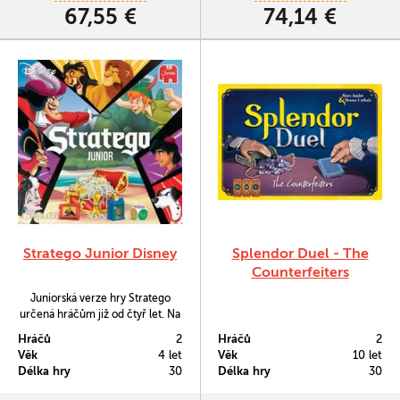
67,55 €
74,14 €
Stratego Junior Disney
Splendor Duel - The
Counterfeiters
Juniorská verze hry Stratego
určená hráčům již od čtyř let. Na
zmenšeném hracím plánu proti
Hráčů
2
Hráčů
2
sobě můžete postavit oblíbené
Věk
4 let
Věk
10 let
Disney postavičky; rozhodování
Délka hry
30
Délka hry
30
soubojů je vyřešeno pomocí
speciální bitevní kostky.