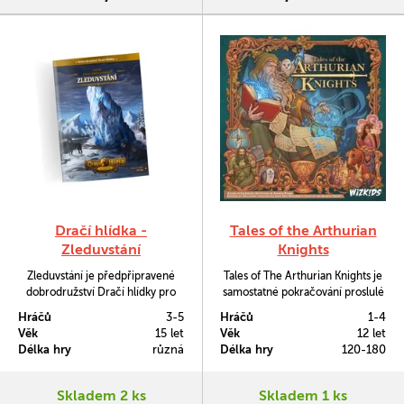
Dračí hlídka -
Tales of the Arthurian
Zleduvstání
Knights
Zleduvstání je předpřipravené
Tales of The Arthurian Knights je
dobrodružství Dračí hlídky pro
samostatné pokračování proslulé
vypravěče k rychlé přípravě
klasiky Tales of the Arabian
Hráčů
3-5
Hráčů
1-4
sezení. Stejně jako v ostatních
Nights. Coby rytíř kulatého stolu
Věk
15 let
Věk
12 let
dobrodružstvích v něm najdete
se nyní setkáte s legendárními
Délka hry
různá
Délka hry
120-180
doporučené ověřovací hody,
postavami, potkáte bájné bytosti,
statistiky monster, mapy a přílohy.
budete bojovat s mocnými
nepřáteli, plnit náročné úkoly a
Skladem 2 ks
Skladem 1 ks