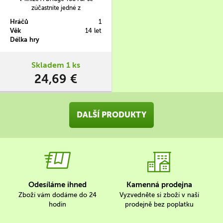
zúčastníte jedné z
nejdramatičtějších leteckých
Hráčů
1
operací Druhé světové války. V
Věk
14 let
tomto gamebooku se totiž
Délka hry
vnoříte do role polského člena 1.
nezávislé parašutistické brigády,
který byl shozen do chaoticky
Skladem 1 ks
probíhající operace Market
24,69 €
Garden.
DALŠÍ PRODUKTY
Odesíláme ihned
Kamenná prodejna
Zboží vám dodáme do 24
Vyzvedněte si zboží v naší
hodin
prodejně bez poplatku