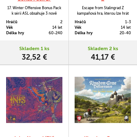
17. Winter Offensive Bonus Pack
Escape from Stalingrad Z
k sérii ASL obsahuje 3 nově
kampaňová hra, kterou lze hrát
navržené scénáře od Peta
buď solo nebo kooperativně a její
Hráčů
2
Hráčů
1-3
Shellinga a novou herní desku č.
náplní jsou taktické boje zasazené
Věk
14 let
Věk
14 let
99.
do alternativní reality, ve které
Délka hry
60-240
Délka hry
20-40
během Druhé světové války
vypukla navíc ještě epidemie
zombie.
Skladem 1 ks
Skladem 2 ks
32,52 €
41,17 €