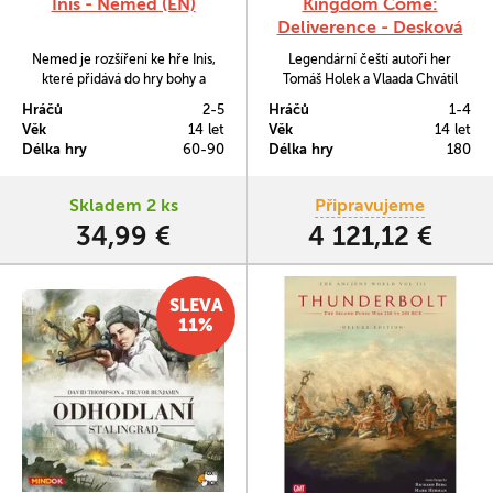
Inis - Nemed (EN)
Kingdom Come:
Deliverence - Desková
hra
Nemed je rozšíření ke hře Inis,
Legendární čeští autoři her
které přidává do hry bohy a
Tomáš Holek a Vlaada Chvátil
hrdiny, posvátné háje a nové
poprvé spojili síly a vytvořili hru
Hráčů
2-5
Hráčů
1-4
akce.
Kingdom Come: Deliverance –
Věk
14 let
Věk
14 let
Desková hra, která přináší
Délka hry
60-90
Délka hry
180
oceněnou videohru Kingdom
Come: Deliverance studia
Warhorse na herní stoly v epické
Skladem 2 ks
Připravujeme
oficiální adaptaci.
34,99 €
4 121,12 €
SLEVA
11%