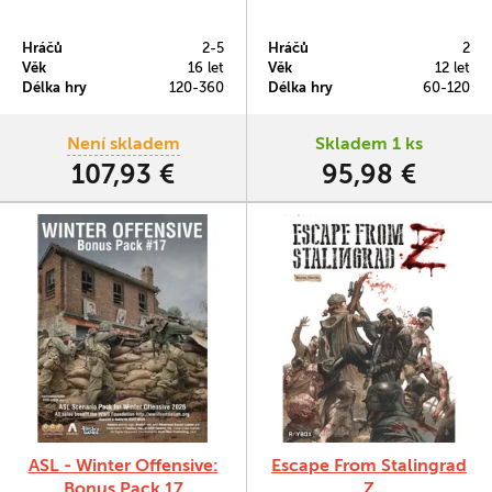
Hráčů
2-5
Hráčů
2
Věk
16 let
Věk
12 let
Délka hry
120-360
Délka hry
60-120
Není skladem
Skladem 1 ks
107,93 €
95,98 €
ASL - Winter Offensive:
Escape From Stalingrad
Bonus Pack 17
Z