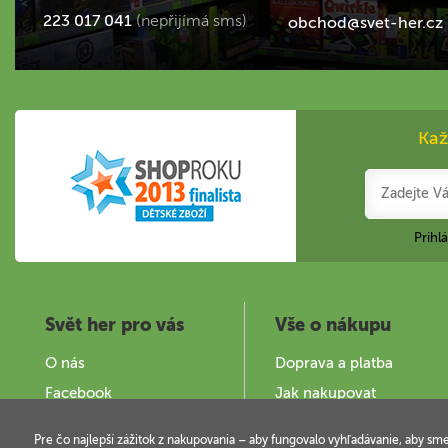
223 017 041
(nepřijímá sms)
obchod@svet-her.cz
Kaž
Prihl
Svět her pro vás
Vše o nákupu
O nás
Doprava a platba
Facebook
Jak nakupovat
Zajímavé stránky
Obchodní podmínky
Pre čo najlepší zážitok z nakupovania – aby fungovalo vyhľadávanie, aby sm