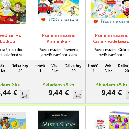
veď se! - s
Psaní a mazání:
Psaní a mazání:
abulkou
Písmenka -
Čísla - vzdělávac
vzdělávací hra
hra
se! je kreslící
Psaní a mazání: Písmenka
Psaní a mazání: Čísla j
ra, založená na
je vzdělávací hra, která
vzdělávací hra s
m z principů
děti kreslením po
jednoduchými početní
ných Activit.
předloze učí správné
kvízy, která děti pomoc
Věk
Délka hry
Hráčů
Věk
Délka hry
Hráčů
Věk
Délka 
 však ke kreslení
tvary písmen. Obrázky u
kreslení po předloze
 let
45
1
5 let
20
1
5 let
20
třebujete shánět
jednotlivých písmen navíc
naučí správné tvary číse
užku, ale můžete
napomáhají při výuce
jejich poznávání a sprá
adem 2 ks
Skladem >5 ks
Skladem >5 ks
zací tabulky. Tu
čtení. Tabulky lze
držení pera. Tabulky lz
6,44 €
9,44 €
9,44 €
zřejmě pokreslit
opakovaně mazat.
opakovaně mazat.
 nekonečněkrát.