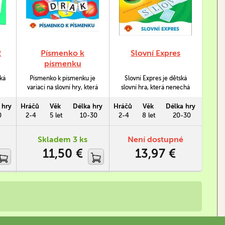
2
Písmenko k
Slovní Expres
písmenku
ská
Písmenko k písmenku je
Slovní Expres je dětská
variací na slovní hry, která
slovní hra, která nenechá
z
je určena pro děti, které
hráče v klidu. Její součástí
10
se s písmeny a se
je totiž zvoneček, na který
 hry
Hráčů
Věk
Délka hry
Hráčů
Věk
Délka hry
dý
skládáním slov teprve
může kdykoliv někdo
0
2-4
5 let
10-30
2-4
8 let
20-30
ví
seznamují. Hra stimuluje
zazvonit a ukončit tak
ým
přemýšlení a zároveň učí
herní kolo. Tak tedy rychle
Skladem 3 ks
Není dostupné
soustředění a udržení
přemýšlet…
11,50 €
13,97 €
pozornosti.