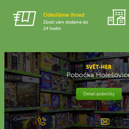
Odesíláme ihned
Zboží vám dodáme do
24 hodin
SVĚT-HER
Pobočka Holešovic
Detail pobočky