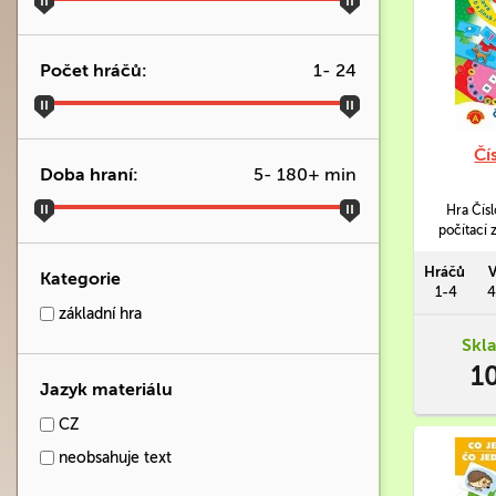
Počet hráčů:
1
-
24
Čí
Doba hraní:
5
-
180
+ min
Hra Čísl
počítací 
hráče od
současn
Hráčů
V
Kategorie
pomůcka
1-4
4
předš
základní hra
Skl
1
Jazyk materiálu
CZ
neobsahuje text