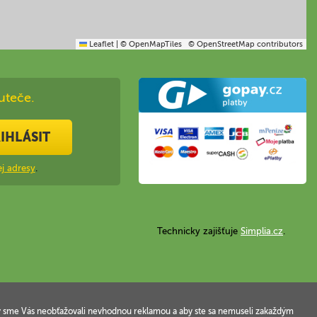
Leaflet
|
© OpenMapTiles
© OpenStreetMap contributors
uteče.
IHLÁSIT
j adresy
.
Technicky zajišťuje
Simplia.cz
.
 aby sme Vás neobťažovali nevhodnou reklamou a aby ste sa nemuseli zakaždým