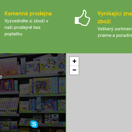
Kamenná prodejna
Vynikající zna
Vyzvedněte si zboží v
zboží
naší prodejně bez
Veškerý sortinen
poplatku
známe a poradí
+
−
e