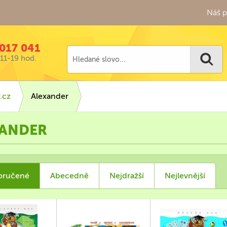
Náš p
017 041
11-19 hod.
.cz
Alexander
XANDER
oručené
Abecedně
Nejdražší
Nejlevnější