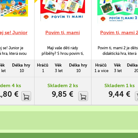
j se! Junior
Povím ti, mami
Povím ti, mami 
 se! Junior je
Mají vaše děti rády
Povím ti, mami 2 je dět
 hra, která svou
příběhy? S hrou povím ti,
didaktická hra, která
kou vychází ze
mami je mohou samy
obsahuje 40 obrázků, 
obrého Twisteru.
sestavovat i vyprávět. Za
nichž je třeba sestavit 
Věk
Délka hry
Hráčů
Věk
Délka hry
Hráčů
Věk
Délka
uzpůsobena tak,
pomoci celkem 40
logických příběhů. Kaž
 let
10
1
3 let
10
1 a více
3 let
2
vládly hrát i malé
obrázků snadno popustí
příběh potom dítě vyprá
a byla pro ně
uzdu fantazii a nenásilně
(jak nejlépe dokáže) sv
adem 4 ks
Skladem 2 ks
Skladem 1 ks
ovou zábavou.
tak posunou své
spoluhráčům.
1,80 €
9,85 €
9,44 €
vyjadřovaíé schopnosti a
logické myšlení kupředu.