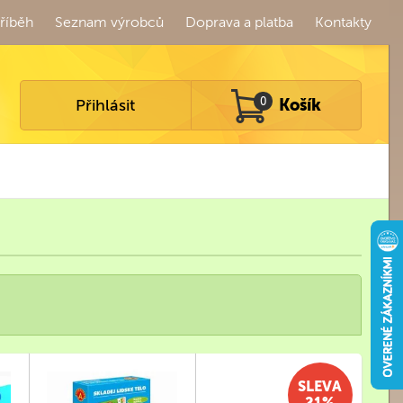
říběh
Seznam výrobců
Doprava a platba
Kontakty
Přihlásit
0
Košík
SLEVA
21%