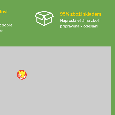
lost
95% zboží skladem
Naprostá většina zboží
t dobře
připravena k odeslání
me