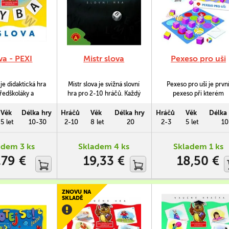
va - PEXI
Mistr slova
Pexeso pro uši
je didaktická hra
Mistr slova je svižná slovní
Pexeso pro uši je prvn
ředškoláky a
hra pro 2-10 hráčů. Každý
pexeso při kterém
 kteří se teprve
z hráčů se snaží co
zapojíte i svůj sluch.
jí s písmenky.
nejrychleji složit slovo z
Užijete si nový, nečeka
Věk
Délka hry
Hráčů
Věk
Délka hry
Hráčů
Věk
Délka 
 písmena naučí
písmen, které se
zážitek ze hry a spoust
5 let
10-30
2-10
8 let
20
2-3
5 let
10
u formou. Hra
nacházejí na kostkách
zábavy. Kdo z vás má
něž trénuje
vržených z kelímku.
lepšího "pamatováka" n
adem 3 ks
Skladem 4 ks
Skladem 1 ks
ní, které se hodí
zvuky?
,79 €
19,33 €
18,50 €
 ve školní lavici.
ZNOVU NA
SKLADĚ