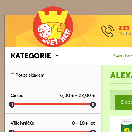
223 
Po-Pá 
KATEGORIE
Svět-her
ALE
Pouze skladem
Cena:
6,00 €
-
22,00 €
Dop
Věk hráčů:
0
-
18
+ let