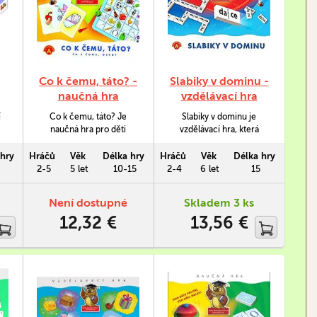
Co k čemu, táto? -
Slabiky v dominu -
naučná hra
vzdělávací hra
í
Co k čemu, táto? Je
Slabiky v dominu je
naučná hra pro děti
vzdělávací hra, která
předškolního věku. Hra
představuje skvělý
ný
má děti naučit spojitosti
způsob, jak snadněji
hry
Hráčů
Věk
Délka hry
Hráčů
Věk
Délka hry
u
mezi předměty a
zvládnout čtení a psaní
2-5
5 let
10-15
2-4
6 let
15
povoláními, se kterými se
slabik a přitom se bavit.
a
denně setkávají. Hra
Hra je neocenitelná pro
Není dostupné
Skladem 3 ks
umožňuje dvě varianty
každého, kdo má doma
12,32 €
13,56 €
hraní.
malého prvňáčka.