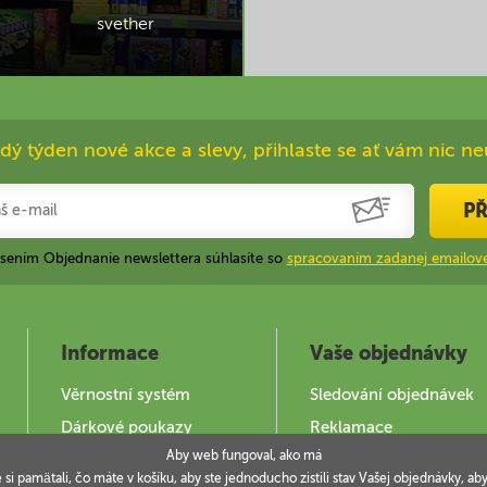
svether
dý týden nové akce a slevy, přihlaste se ať vám nic ne
PŘ
ásením Objednanie newslettera súhlasíte so
spracovaním zadanej emailove
Informace
Vaše objednávky
Věrnostní systém
Sledování objednávek
Dárkové poukazy
Reklamace
Aby web fungoval, ako má
Jak použít DOKY
e si pamätali, čo máte v košíku, aby ste jednoducho zistili stav Vašej objednávky,