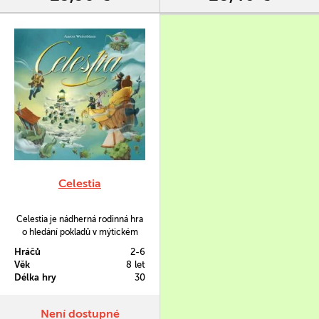
Celestia
Celestia je nádherná rodinná hra
o hledání pokladů v mýtickém
světě. Zvolte vhodný okamžik pro
Hráčů
2-6
opuštění vzducholodi a najděte ty
Věk
8 let
nejvzácnější.
Délka hry
30
Není dostupné