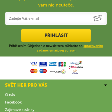
vám nic neuteče.
PŘIHLÁSIT
Prihlásením Objednanie newslettera súhlasíte so
spracovaním
zadanej emailovej adresy
.
SVĚT HER PRO VÁS
O nás
Facebook
Zajímavé stránky