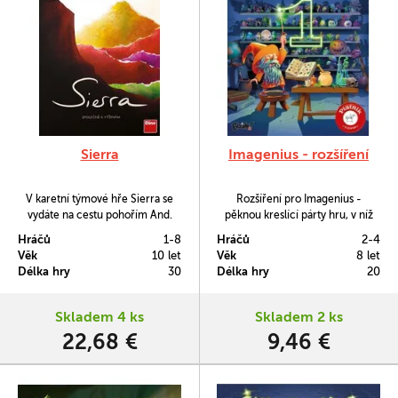
Sierra
Imagenius - rozšíření
V karetní týmové hře Sierra se
Rozšíření pro Imagenius -
vydáte na cestu pohořím And.
pěknou kreslící párty hru, v níž
Budete si volit, kam se vypravit,
všichni současně na svých
Hráčů
1-8
Hráčů
2-4
jak se tam dostat a jak rychle.
tabulkách spojujete obrázky z
Věk
10 let
Věk
8 let
Skládat si budete vlastní krajinu
kouzelné karty a snažíte se
Délka hry
30
Délka hry
20
pomocí karet hor. Hra má
uhodnout, jaký obrázek pod
pravidla i pro kompetitivní hraní.
vašima rukama vzniká.
Skladem 4 ks
Skladem 2 ks
22,68 €
9,46 €