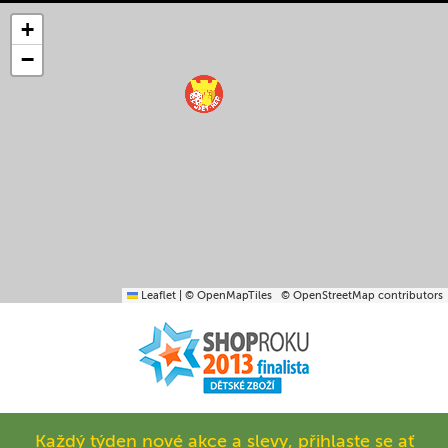
+
−
Leaflet
|
© OpenMapTiles
© OpenStreetMap contributors
Každý týden nové akce a slevy, přihlaste se ať