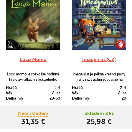
Loco Momo
Imagenius (CZ)
Loco momo je rozkošná rodinná
Imagenius je pěkná kreslící párty
hra o zvířátkách z kouzelného
hra, v níž všichni současně na
lesa, která jednoho dne uprostřed
svých tabulkách spojujete
Hráčů
1-4
Hráčů
2-4
svého lesa nalezne fotoaparát -
obrázky z kouzelné karty a
Věk
8 let
Věk
8 let
všechna zvířátka ho chtějí.
snažíte se uhodnout, jaký obrázek
Délka hry
20-30
Délka hry
20
Nakonec se rozhodnou, že jej
pod vašima rukama vzniká.
získá to, které dokáže pořídit
nejlepší skupinovou fotografii.
Není skladem
Skladem 2 ks
31,35 €
25,98 €