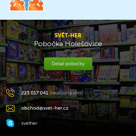
SVĚT-HER
Pobočka Holešovice
Detail pobočky
223 017 041
(nepřijímá sms)
obchod@svet-her.cz
svether