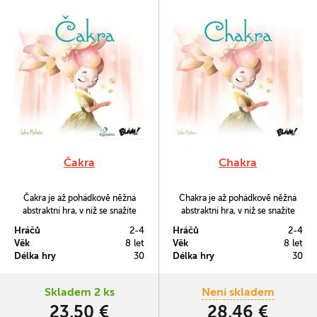
Čakra
Chakra
Čakra je až pohádkově něžná
Chakra je až pohádkově něžná
abstraktní hra, v níž se snažíte
abstraktní hra, v níž se snažíte
dostat své čakry do harmonie a
dostat své čakry do harmonie a
Hráčů
2-4
Hráčů
2-4
zbavit se tak negativní energie.
zbavit se tak negativní energie.
Věk
8 let
Věk
8 let
Na svou hrací desku pokládáte
Na svou hrací desku pokládáte
Délka hry
30
Délka hry
30
diamanty a snažíte se uspořádat
diamanty a snažíte se uspořádat
čakry co nejvýhodnějším
čakry co nejvýhodnějším
způsobem.
způsobem.
Skladem 2 ks
Není skladem
23,50 €
28,46 €