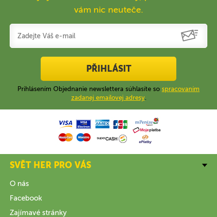
vám nic neuteče.
PŘIHLÁSIT
Prihlásením Objednanie newslettera súhlasíte so
spracovaním
zadanej emailovej adresy
.
SVĚT HER PRO VÁS
O nás
Facebook
Zajímavé stránky