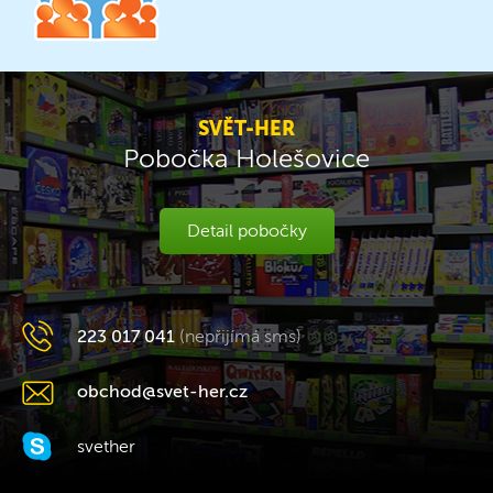
SVĚT-HER
Pobočka Holešovice
Detail pobočky
223 017 041
(nepřijímá sms)
obchod@svet-her.cz
svether