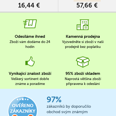
královský dosah ve snaze dostat je
16,44 €
57,66 €
pod svoje léno.
Odesíláme ihned
Kamenná prodejna
Zboží vám dodáme do 24
Vyzvedněte si zboží v naší
hodin
prodejně bez poplatku
Vynikající znalost zboží
95% zboží skladem
Veškerý sortinent dobře
Naprostá většina zboží
známe a poradíme
připravena k odeslání
97%
zákazníků by doporučilo
obchod svým známým