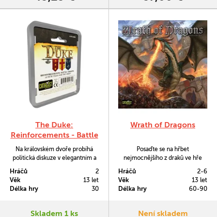
The Duke:
Wrath of Dragons
Reinforcements - Battle
Troops
Na královském dvoře probíhá
Posaďte se na hřbet
politická diskuze v elegantním a
nejmocnějšího z draků ve hře
taktním duchu. Nikoli tak ale na
Wrath of Dragons. Probouzíte se
Hráčů
2
Hráčů
2-6
vnějších hrabstvích. I s rozšířením
jako každé století ve vší své
Věk
13 let
Věk
13 let
Battle Troops budou ve hře The
hrůznosti a dravosti a ihned se
Délka hry
30
Délka hry
60-90
Duke bojovat znepřátelená
vrhnete na rozsévání zkázy do
hrabata o nadvládu nad
lidských osad a měst.
neobsazenými kraji mimo
Skladem 1 ks
Není skladem