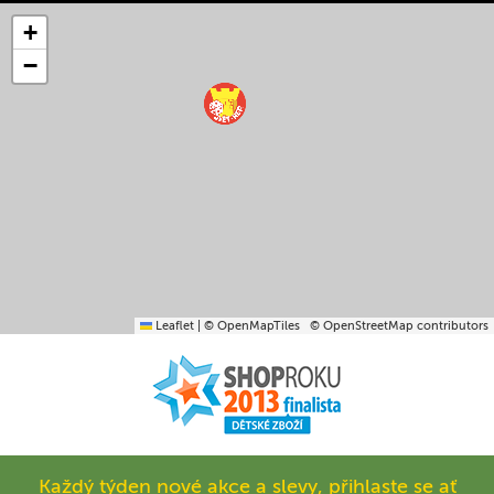
+
−
Leaflet
|
© OpenMapTiles
© OpenStreetMap contributors
Každý týden nové akce a slevy, přihlaste se ať