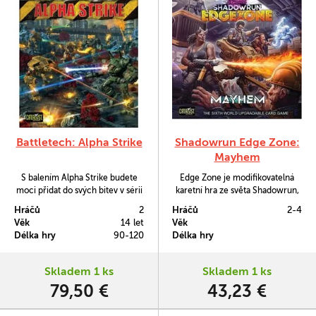
Battletech: Alpha Strike
Shadowrun Edge Zone:
Mayhem
S balením Alpha Strike budete
Edge Zone je modifikovatelná
moci přidat do svých bitev v sérii
karetní hra ze světa Shadowrun,
Battletech veliké miniatury.
ve které si budete moci sestavit
Hráčů
2
Hráčů
2-4
svůj tým, vybavit ho a zjistit, jak si
Věk
14 let
Věk
povede v různých situacích.
Délka hry
90-120
Délka hry
Verze Mayhem je postavená na
využívání technologií,
augmentacích a fyzickém boji.
Skladem 1 ks
Skladem 1 ks
Obsahuje dostatek herního
79,50 €
43,23 €
materiálu pro dva balíčky,…