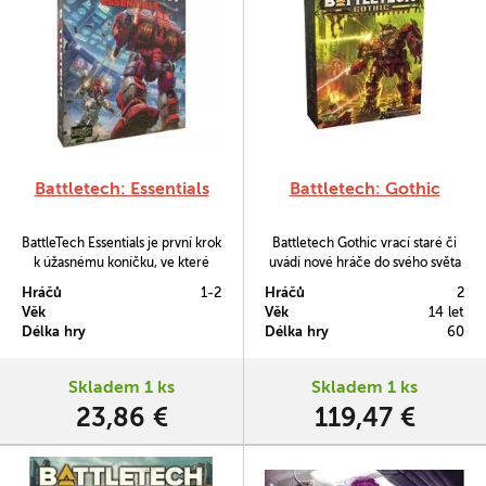
Battletech: Essentials
Battletech: Gothic
BattleTech Essentials je první krok
Battletech Gothic vrací staré či
k úžasnému koníčku, ve které
uvádí nové hráče do svého světa
naleznete vše co potřebujete do
stiženého bezvýchodnou
Hráčů
1-2
Hráčů
2
začátku: dvě kvalitní miniatury,
temnotou.
Věk
Věk
14 let
pravidla pro rychlý start, mapu,
Délka hry
Délka hry
60
kartu reprezentující speciální
dovednost vašeho mechanického
bojovníka, kostky a další.
Skladem 1 ks
Skladem 1 ks
23,86 €
119,47 €