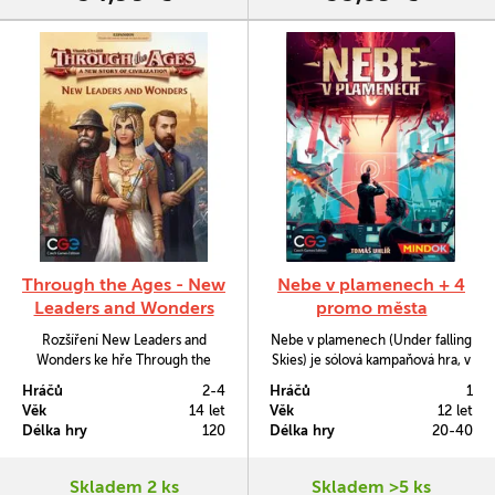
Through the Ages - New
Nebe v plamenech + 4
Leaders and Wonders
promo města
Rozšíření New Leaders and
Nebe v plamenech (Under falling
Wonders ke hře Through the
Skies) je sólová kampaňová hra, v
Ages přináší do hry, jak název
níž se bráníte invazi
Hráčů
2-4
Hráčů
1
napovídá, tak čerstvé karty divů
mimozemských civilizací.
Věk
14 let
Věk
12 let
osobností, ale také nové vojenské
Postupně procházíte misemi, v
Délka hry
120
Délka hry
20-40
karty.
nichž máte na starosti obranu
obléhaného města. Hlavním
mechanismem je inovativní
Skladem 2 ks
Skladem >5 ks