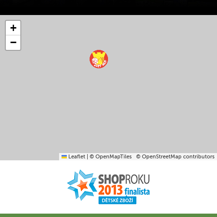
+
−
Leaflet
|
© OpenMapTiles
© OpenStreetMap contributors