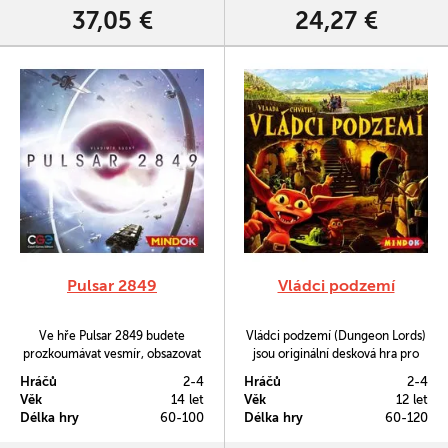
umisťování kostek; vyšší čísla na
37,05 €
24,27 €
kostkách vám zpřístupní silnější
akce,…
Pulsar 2849
Vládci podzemí
Ve hře Pulsar 2849 budete
Vládci podzemí (Dungeon Lords)
prozkoumávat vesmír, obsazovat
jsou originální desková hra pro
pulsary a objevovat technologie,
náročné od úspěšnho českého
Hráčů
2-4
Hráčů
2-4
pomocí nichž vystavíte
vydavatele deskovek - Vládi
Věk
14 let
Věk
12 let
energetickou distribuční
Chvátila.
Délka hry
60-100
Délka hry
60-120
infrastrukturu vesmírných
rozměrů.