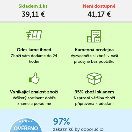
Skladem 1 ks
Není dostupné
39,11 €
41,17 €
Odesíláme ihned
Kamenná prodejna
Zboží vám dodáme do 24
Vyzvedněte si zboží v naší
hodin
prodejně bez poplatku
Vynikající znalost zboží
95% zboží skladem
Veškerý sortinent dobře
Naprostá většina zboží
známe a poradíme
připravena k odeslání
97%
zákazníků by doporučilo