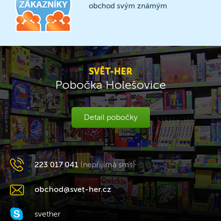
obchod svým známým
SVĚT-HER
Pobočka Holešovice
Detail pobočky
223 017 041
(nepřijímá sms)
obchod@svet-her.cz
svether