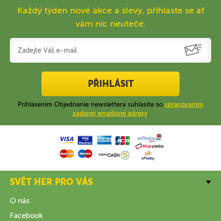
Každý týden nové akce a slevy, přihlaste se ať
vám nic neuteče.
PŘIHLÁSIT
Prihlásením Objednanie newslettera súhlasíte so
spracovaním
zadanej emailovej adresy
.
SVĚT HER PRO VÁS
O nás
Facebook