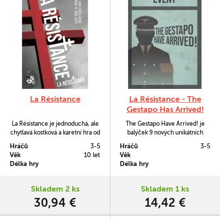
La Résistance
La Résistance - The
Gestapo Has Arrived!
Event Cards
La Résistance je jednoduchá, ale
The Gestapo Have Arrived! je
chytlavá kostková a karetní hra od
balýček 9 nových unikátních
tvůrce Marka H. Walkera, která je
událostí do hry La Résistance,
Hráčů
3-5
Hráčů
3-5
zasazená do období německé
který hru činí náročnější a užijí si
Věk
10 let
Věk
okupace Francie během 2.
jej tak zejména pokročilejší hráči.
Délka hry
Délka hry
světové války.
Skladem 2 ks
Skladem 1 ks
30,94 €
14,42 €