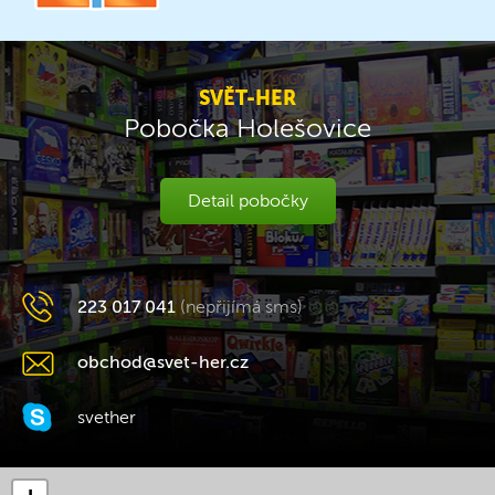
SVĚT-HER
Pobočka Holešovice
Detail pobočky
223 017 041
(nepřijímá sms)
obchod@svet-her.cz
svether