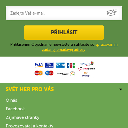
PŘIHLÁSIT
Prihlásením Objednanie newslettera súhlasíte so
spracovaním
zadanej emailovej adresy
.
SVĚT HER PRO VÁS
O nás
Facebook
Zajímavé stránky
Provozovatel a kontakty