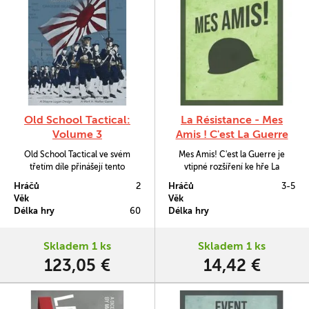
Old School Tactical:
La Résistance - Mes
Volume 3
Amis ! C'est La Guerre
Old School Tactical ve svém
Mes Amis! C'est la Guerre je
třetím díle přinášejí tento
vtipné rozšíření ke hře La
oblíbený systém na tichomořská
Résistance.
Hráčů
2
Hráčů
3-5
bojiště 2. světové války. Nyní
Věk
Věk
budete v džunglích a na plážích
Délka hry
60
Délka hry
bojovat jak proti armádám
imperiálního Japonska, tak proti
námořním jednotkám, tedy
Skladem 1 ks
Skladem 1 ks
mariňákům.
123,05 €
14,42 €