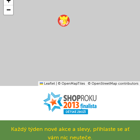
+
−
Leaflet
|
© OpenMapTiles
© OpenStreetMap contributors
Každý týden nové akce a slevy, přihlaste se ať
vám nic neuteče.