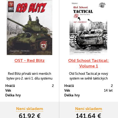
OST - Red Blitz
Old School Tactical:
Volume 1
Red Blitz přináší sérii menších
Old School Tactical je nový
bytev pro 2. sérii 1. dílu systému
systém ve světě taktických
Old School Tactical.
válečných her. Tohle je jeho
Hráčů
2
Hráčů
2
první díl, který obsahuje různé
Věk
Věk
14 let
menší střety, které se odehrály na
Délka hry
Délka hry
Východní frontě mezi lety 1941-
42.
Není skladem
Není skladem
61,92 €
141,64 €