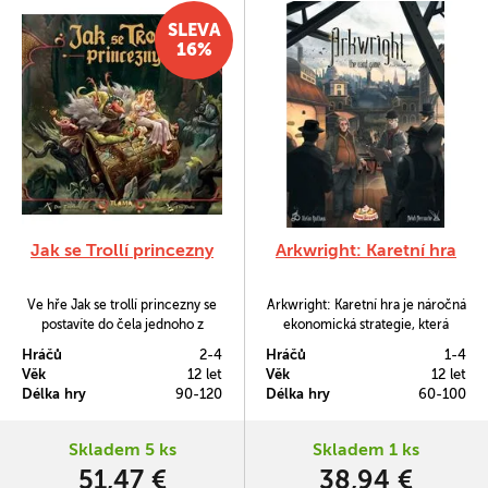
SLEVA
16%
Jak se Trollí princezny
Arkwright: Karetní hra
Ve hře Jak se trollí princezny se
Arkwright: Karetní hra je náročná
postavíte do čela jednoho z
ekonomická strategie, která
trollích klanů a pokusíte se
otevírá bránu do dob počátků
Hráčů
2-4
Hráčů
1-4
zapůsobit na krále. Přízeň budete
moderního průmyslu.
Věk
12 let
Věk
12 let
získávat za obvyklé trollí
Délka hry
90-120
Délka hry
60-100
kratochvíle jako jsou kradení
pacholátek z kolíbek, „najímání“
lidí, boření zvonic, unášení
Skladem 5 ks
Skladem 1 ks
princezen, budování slují a
51,47 €
38,94 €
používání magické trollí…