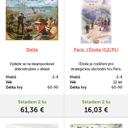
Delta
Paris: l'Étoile (CZ/PL)
Vydejte se na steampunkové
l'Étoile je rozšíření pro
dobrodružství v oblasti
strategickou obchodní hru Paris.
Camarque, studujte mechafaunu
Hráčů
2-4
Hráčů
2-4
a zachraňte lidstvo ve strategické
Věk
Věk
12 let
hře Delta.
Délka hry
60-90
Délka hry
60-90
Skladem 2 ks
Skladem 2 ks
61,36 €
16,03 €