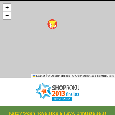
+
−
Leaflet
|
© OpenMapTiles
© OpenStreetMap contributors
Každý týden nové akce a slevy, přihlaste se ať