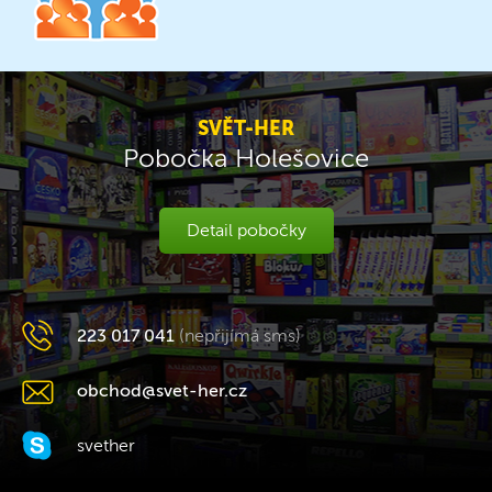
SVĚT-HER
Pobočka Holešovice
Detail pobočky
223 017 041
(nepřijímá sms)
obchod@svet-her.cz
svether