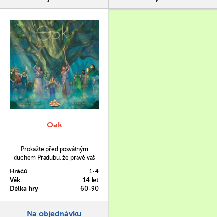
Oak
Prokažte před posvátným
duchem Pradubu, že právě váš
řád druidů je tím vyvoleným.
Hráčů
1-4
Jedině tak vám bude umožněno
Věk
14 let
nahlédnout do pramene
Délka hry
60-90
starobylých tajemství
Vznešených. Oak je strategická
hra založená na mechanice
Na objednávku