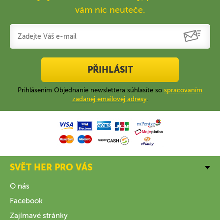
vám nic neuteče.
PŘIHLÁSIT
Prihlásením Objednanie newslettera súhlasíte so
spracovaním
zadanej emailovej adresy
.
SVĚT HER PRO VÁS
O nás
Facebook
Zajímavé stránky