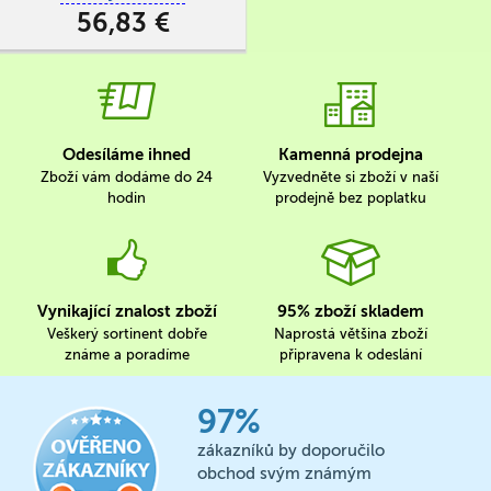
worker placement, v níž se
56,83 €
stanete vůdcem jednoho ze čtyř
druidských řádů a pokusíte se…
Odesíláme ihned
Kamenná prodejna
Zboží vám dodáme do 24
Vyzvedněte si zboží v naší
hodin
prodejně bez poplatku
Vynikající znalost zboží
95% zboží skladem
Veškerý sortinent dobře
Naprostá většina zboží
známe a poradíme
připravena k odeslání
97%
zákazníků by doporučilo
obchod svým známým