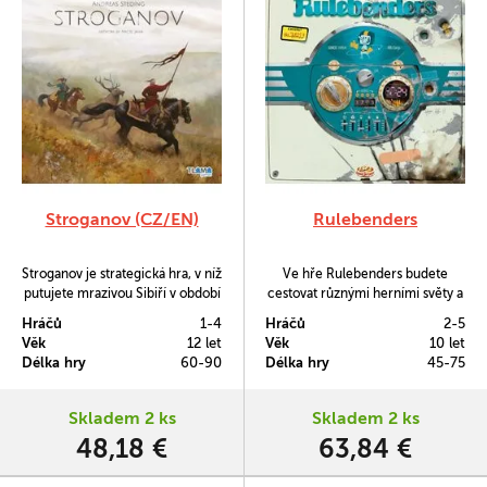
Stroganov (CZ/EN)
Rulebenders
Stroganov je strategická hra, v níž
Ve hře Rulebenders budete
putujete mrazivou Sibiří v období
cestovat různými herními světy a
carského Ruska a snažíte se získat
potkáte se tak například s piráty,
Hráčů
1-4
Hráčů
2-5
bohatství a slávu.
dinosaury, zombiemi, čaroději a
Věk
12 let
Věk
10 let
dalšími.
Délka hry
60-90
Délka hry
45-75
Skladem 2 ks
Skladem 2 ks
48,18 €
63,84 €