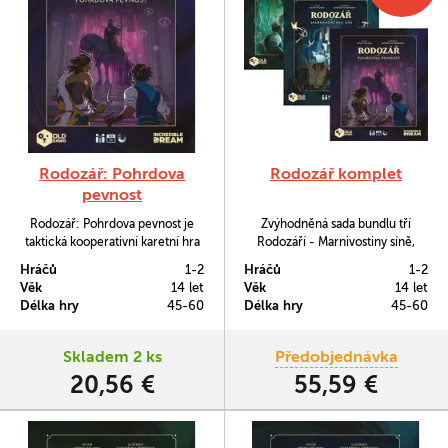
Rodozář: Pohrdova
Rodozář komplet
pevnost
Rodozář: Pohrdova pevnost je
Zvýhodněná sada bundlu tří
taktická kooperativní karetní hra
Rodozáří - Marnivostiny síně,
pro 1-2 hráče. Jako Hledači se
Bezcitovy laboratoře a Pohrdovy
Hráčů
1-2
Hráčů
1-2
budete probojovávat skrze dobře
pevnosti.
Věk
14 let
Věk
14 let
zamíchaný balíček výzev, abyste
Délka hry
45-60
Délka hry
45-60
dosáhli Pohrda, pána studny, a
postavili se mu v epické
závěrečné bitvě.
Skladem 2 ks
Předobjednávka
20,56 €
55,59 €