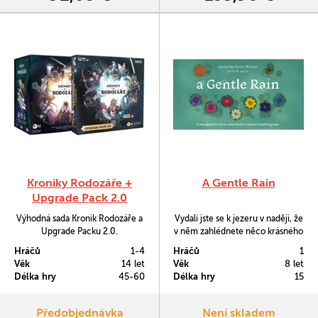
Kroniky Rodozáře +
A Gentle Rain
Upgrade Pack 2.0
Výhodná sada Kronik Rodozáře a
Vydali jste se k jezeru v naději, že
Upgrade Packu 2.0.
v něm zahlédnete něco krásného
a neobyčejného. Lekníny na jeho
Hráčů
1-4
Hráčů
1
hladině se totiž rozevírají pouze
Věk
14 let
Věk
8 let
za deště a jen vzácně se jich takto
Délka hry
45-60
Délka hry
15
rozevře všech osm typů
najednou. Cílem hry A Gentle
Rain je umístit dílky jezera tak,
Předobjednávka
Není skladem