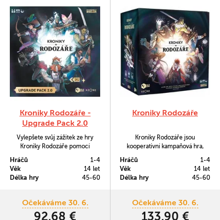
Kroniky Rodozáře -
Kroniky Rodozáře
Upgrade Pack 2.0
Vylepšete svůj zážitek ze hry
Kroniky Rodozáře jsou
Kroniky Rodozáře pomocí
kooperativní kampaňová hra,
akrylových stojánků pro všech 46
která spojuje strhující fantasy
Hráčů
1-4
Hráčů
1-4
nepřátel, ilustrovaných obalů na
dobrodružství s taktickými
Věk
14 let
Věk
14 let
karty, neoprenových desek
souboji plnými napětí a výzev.
Délka hry
45-60
Délka hry
45-60
hráčů, balíčků zlatých pokladů a
nových vzhledů Hledačů pro
svou postavu.
Očekáváme 30. 6.
Očekáváme 30. 6.
92,68 €
133,90 €