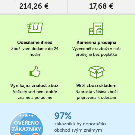
aby vedle sebe bylo rozkvetlých
214,26 €
17,68 €
všech osm…
Odesíláme ihned
Kamenná prodejna
Zboží vám dodáme do 24
Vyzvedněte si zboží v naší
hodin
prodejně bez poplatku
Vynikající znalost zboží
95% zboží skladem
Veškerý sortinent dobře
Naprostá většina zboží
známe a poradíme
připravena k odeslání
97%
zákazníků by doporučilo
obchod svým známým