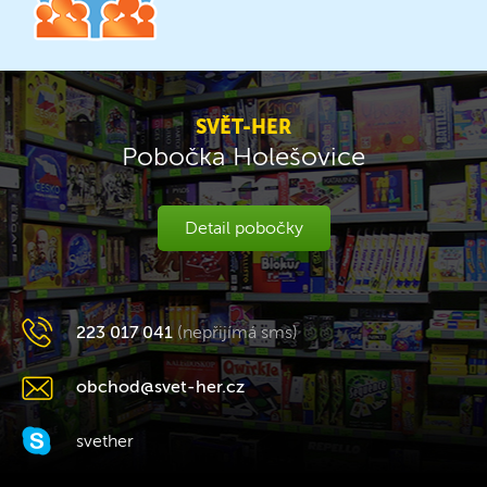
SVĚT-HER
Pobočka Holešovice
Detail pobočky
223 017 041
(nepřijímá sms)
obchod@svet-her.cz
svether