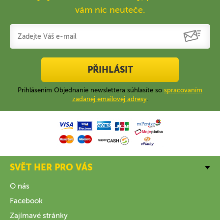
vám nic neuteče.
PŘIHLÁSIT
Prihlásením Objednanie newslettera súhlasíte so
spracovaním
zadanej emailovej adresy
.
SVĚT HER PRO VÁS
O nás
Facebook
Zajímavé stránky