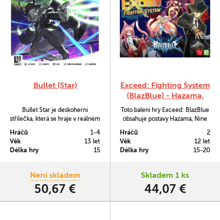
Bullet (Star)
Exceed: Fighting System
(BlazBlue) - Hazama,
Kokonoe, Nine the
Bullet Star je deskoherní
Toto balení hry Exceed: BlazBlue
Phantom, Platinum the
střílečka, která se hraje v reálném
obsahuje postavy Hazama, Nine
Trinity
čase a simuluje videoherní žánr
the Phantom, Kokonoe a Platinum
Hráčů
1-4
Hráčů
2
automatových akčních her.
the Trinity.
Věk
13 let
Věk
12 let
Délka hry
15
Délka hry
15-20
Není skladem
Skladem 1 ks
50,67 €
44,07 €