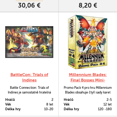
30,06 €
8,20 €
BattleCon: Trials of
Millennium Blades:
Indines
Final Bosses Mini-
Expansion
Battle Connection: Trials of
Promo Pack 4 pro hru Millennium
Indines je samostatně hratelná
Blades obsahuje čtyři sady karet
hra, která zachycuje dynamiku
úrovně Master. Každá z nich se
Hráčů
2
Hráčů
2-5
kontaktních střetů dvou
pak zabývá jedním z bossů v
Věk
8 let
Věk
12 let
zkušených bojovníků.
kooperativním módu či z
Délka hry
10-20
Délka hry
120 -180
rozšíření Set Rotation.