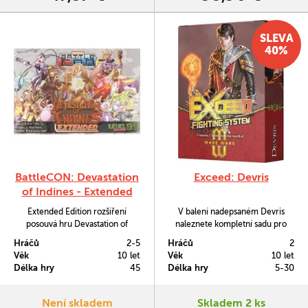
SLEVA
40%
BattleCON: Devastation
Exceed: Devris
of Indines - Extended
Extended Edition rozšíření
V balení nadepsaném Devris
posouvá hru Devastation of
naleznete kompletní sadu pro
Indines na novou úroveň
přidání kompletního nového
Hráčů
2-5
Hráčů
2
přidáním mnohého nového
bojovníka do karetní hry Exceed
Věk
10 let
Věk
10 let
herního materiálu.
Fighting System.
Délka hry
45
Délka hry
5-30
Není skladem
Skladem 2 ks