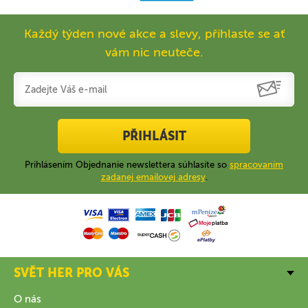
Každý týden nové akce a slevy, přihlaste se ať
vám nic neuteče.
PŘIHLÁSIT
Prihlásením Objednanie newslettera súhlasíte so
spracovaním
zadanej emailovej adresy
.
SVĚT HER PRO VÁS
O nás