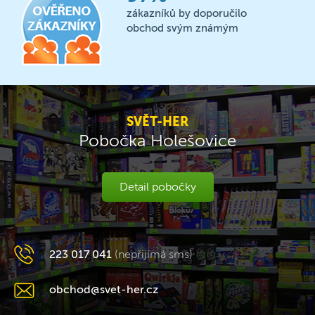
zákazníků by doporučilo
obchod svým známým
SVĚT-HER
Pobočka Holešovice
Detail pobočky
223 017 041
(nepřijímá sms)
obchod@svet-her.cz