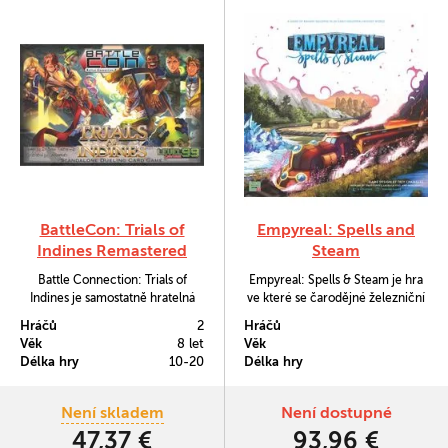
BattleCon: Trials of
Empyreal: Spells and
Indines Remastered
Steam
Battle Connection: Trials of
Empyreal: Spells & Steam je hra
Indines je samostatně hratelná
ve které se čarodějné železniční
hra, která zachycuje dynamiku
společnosti budou utkávat v
Hráčů
2
Hráčů
kontaktních střetů dvou
závodě o co nejrychlejší
Věk
8 let
Věk
zkušených bojovníků.
doručení zboží.
Délka hry
10-20
Délka hry
Není skladem
Není dostupné
47,37 €
93,96 €