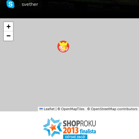
svether
+
−
Leaflet
|
© OpenMapTiles
© OpenStreetMap contributors