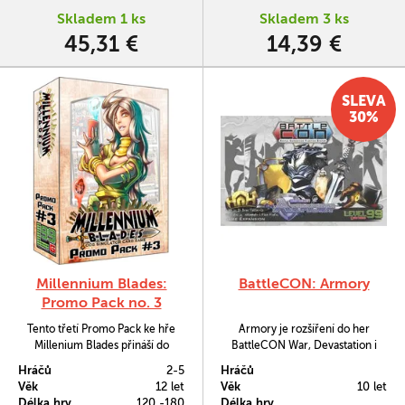
Skladem 1 ks
Skladem 3 ks
45,31 €
14,39 €
SLEVA
30%
Millennium Blades:
BattleCON: Armory
Promo Pack no. 3
Tento třetí Promo Pack ke hře
Armory je rozšíření do her
Millenium Blades přináší do
BattleCON War, Devastation i
vašich partií dvě nové hratelné
Fate. Hráčům umožňuje vytvořit
Hráčů
2-5
Hráčů
postavy: Raritti, mistrini
si své bojovníky přesně na míru a
Věk
12 let
Věk
10 let
propojování karet a Shafilla -
to pomocí všelijaké magické
Délka hry
120 -180
Délka hry