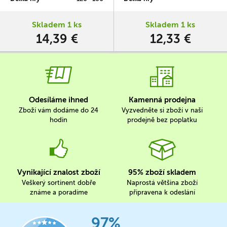
archeologa sběratelských
výbavy, lektvarů i šperků.
karetek.
Skladem 1 ks
Skladem 1 ks
14,39 €
12,33 €
Odesíláme ihned
Kamenná prodejna
Zboží vám dodáme do 24
Vyzvedněte si zboží v naší
hodin
prodejně bez poplatku
Vynikající znalost zboží
95% zboží skladem
Veškerý sortinent dobře
Naprostá většina zboží
známe a poradíme
připravena k odeslání
97%