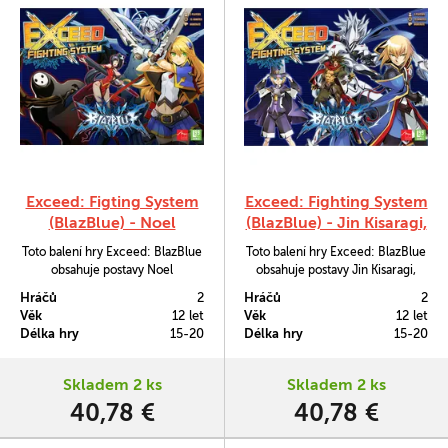
Exceed: Figting System
Exceed: Fighting System
(BlazBlue) - Noel
(BlazBlue) - Jin Kisaragi,
Vermillion, Arakune, v -
Carl Clover, Hakumen,
Toto balení hry Exceed: BlazBlue
Toto balení hry Exceed: BlazBlue
No. 13, Litchi Faye Ling
Bang Shishigami
obsahuje postavy Noel
obsahuje postavy Jin Kisaragi,
Vermillion, ν-13, Litchi Faye Ling
Bang Shishigami, Hakumen a Carl
Hráčů
2
Hráčů
2
a Arakune.
Clover.
Věk
12 let
Věk
12 let
Délka hry
15-20
Délka hry
15-20
Skladem 2 ks
Skladem 2 ks
40,78 €
40,78 €