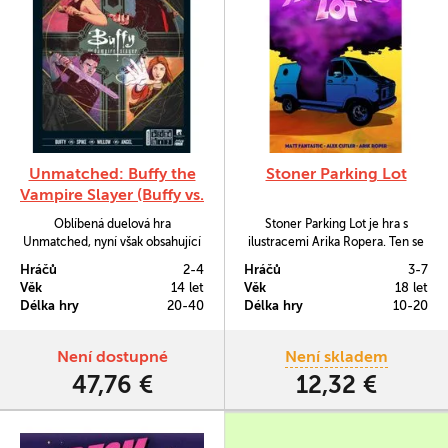
Unmatched: Buffy the
Stoner Parking Lot
Vampire Slayer (Buffy vs.
Spike vs. Willow vs.
Oblíbená duelová hra
Stoner Parking Lot je hra s
Angel)
Unmatched, nyní však obsahující
ilustracemi Arika Ropera. Ten se
osazenstvo seriálu Buffy,
proslavil ikonickými výjevy, které
Hráčů
2-4
Hráčů
3-7
přemožitelka upírů (Buffy the
zdobí plakáty a přebaly alb kapel
Věk
14 let
Věk
18 let
Vampire Slayer).
jako Sleep, Earth či High on Fire.
Délka hry
20-40
Délka hry
10-20
Není dostupné
Není skladem
47,76 €
12,32 €