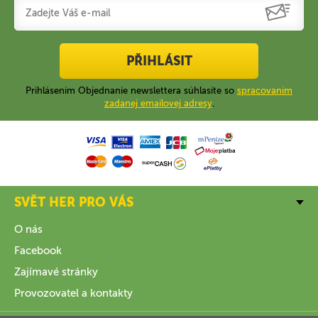
PŘIHLÁSIT
Prihlásením Objednanie newslettera súhlasíte so
spracovaním
zadanej emailovej adresy
.
SVĚT HER PRO VÁS
O nás
Facebook
Zajímavé stránky
Provozovatel a kontakty