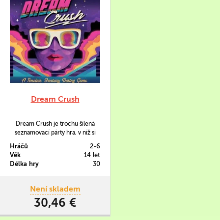
Dream Crush
Dream Crush je trochu šílená
seznamovací párty hra, v níž si
vyberete svého vyvoleného a
Hráčů
2-6
zároveň se snažíte dobrat k tomu,
Věk
14 let
kdo se tajně ukrývá v srdcích
Délka hry
30
vašich spoluhráčů. Šílené téma je
podpořeno šílenou grafikou,
takže pokud máte chuť na šílenou
Není skladem
zábavu, jste tu správně.
30,46 €