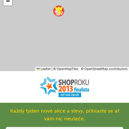
−
Leaflet
|
© OpenMapTiles
© OpenStreetMap contributors
Každý týden nové akce a slevy, přihlaste se ať
vám nic neuteče.