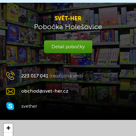
SVĚT-HER
Pobočka Holešovice
Detail pobočky
223 017 041
(nepřijímá sms)
obchod@svet-her.cz
svether
+