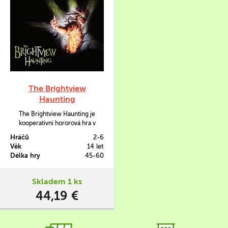
The Brightview
Haunting
The Brightview Haunting je
kooperativní hororová hra v
žánru jeden proti všem. Hrát v ní
Hráčů
2-6
můžete buď za vymítače, kteří
Věk
14 let
spolupracují ve snaze zachránit
Délka hry
45-60
posedlého chlapa jménem Bert,
ve kterém dlí Šeptavý démon,
nebo naopak za onoho démona,
Skladem 1 ks
který se je snaží vystopovat a šírit
44,19 €
mezi nimi zlo, aby je…