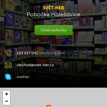
SVĚT-HER
Pobočka Holešovice
Detail pobočky
223 017 041
(nepřijímá sms)
obchod@svet-her.cz
svether
+
−