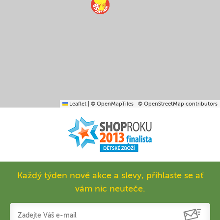
Leaflet
|
© OpenMapTiles
© OpenStreetMap contributors
Každý týden nové akce a slevy, přihlaste se ať
vám nic neuteče.