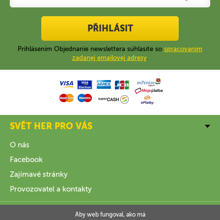
PŘIHLÁSIT
Prihlásením Objednanie newslettera súhlasíte so
spracovaním
zadanej emailovej adresy
.
SVĚT HER PRO VÁS
O nás
Facebook
Zajímavé stránky
Provozovatel a kontakty
VŠE O NÁKUPU
Aby web fungoval, ako má