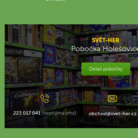
SVĚT-HER
Pobočka Holešovic
Detail pobočky
223 017 041
(nepřijímá sms)
obchod@svet-her.cz