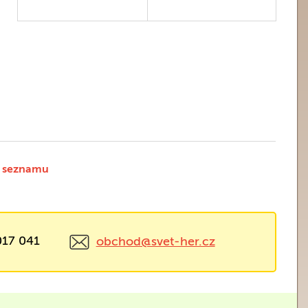
 seznamu
017 041
obchod@svet-her.cz