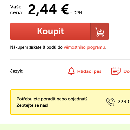
2,44 €
Vaše
cena:
s DPH
Koupit
Nákupem získáte
0 bodů
do
věrnostního programu
.
Jazyk:
Hlídací pes
Do
Potřebujete poradit nebo objednat?
223 
Zeptejte se nás!