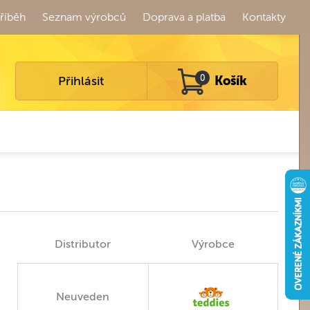
říběh
Seznam výrobců
Doprava a platba
Kontakty
Přihlásit
0
Košík
Distributor
Výrobce
Neuveden