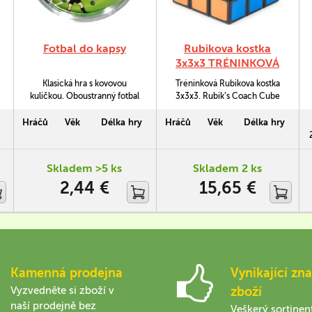
Fotbal do kapsy
Rubikova kostka
3x3x3 TRÉNINKOVÁ
Klasická hra s kovovou
Tréninková Rubikova kostka
kuličkou. Oboustranný fotbal
3x3x3. Rubik’s Coach Cube
do kapsy.
vám ukáže zjednodušený
postup, jak se naučit kostku
Hráčů
Věk
Délka hry
Hráčů
Věk
Délka hry
skládat. Na začátku je kostka
2
pokrytá očíslovanými černými
samolepkami. Stačí
Skladem >5 ks
Skladem 2 ks
postupovat podle návodu a
2,44 €
15,65 €
videí, postupně budete
odstraňovat samolepky a řešit
odkrytá místa. Než se
nadějete, bude…
Kamenná prodejna
Vynikající zna
Vyzvedněte si zboží v
zboží
naší prodejně bez
Veškerý sortinen