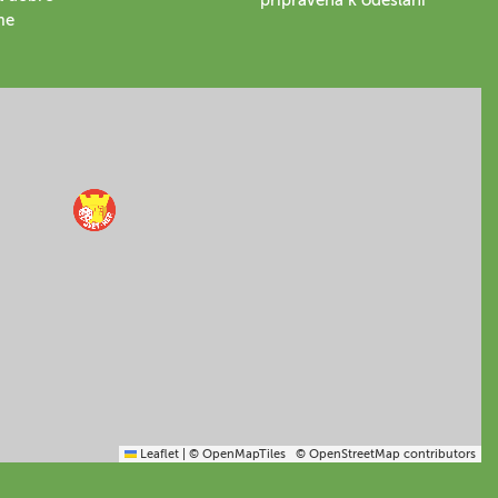
me
Leaflet
|
© OpenMapTiles
© OpenStreetMap contributors