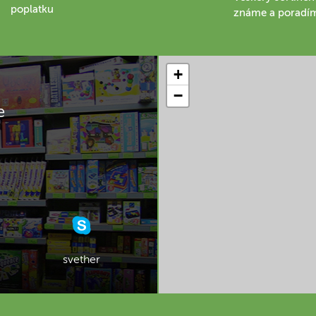
poplatku
známe a poradí
+
−
e
svether