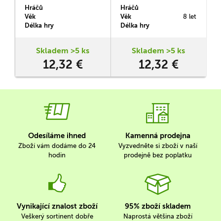
mohli oba díly od sebe
obtížnosti. Cíl spočívá v
Hráčů
Hráčů
H
oddělit. Hlavolam
rozložení tří kovových částí
Věk
Věk
8 let
V
Hanayama Cast Hex je
a jejich opětovném složení
Délka hry
Délka hry
D
navržený tak, aby se
do původní podoby.
příjemně pohybovalo
oběma díly jak horizontálně,
Skladem >5 ks
Skladem >5 ks
tak vertikálně a celý proces
12,32 €
12,32 €
luštění by tak byl hladkým
procesem.
Odesíláme ihned
Kamenná prodejna
Zboží vám dodáme do 24
Vyzvedněte si zboží v naší
hodin
prodejně bez poplatku
Vynikající znalost zboží
95% zboží skladem
Veškerý sortinent dobře
Naprostá většina zboží