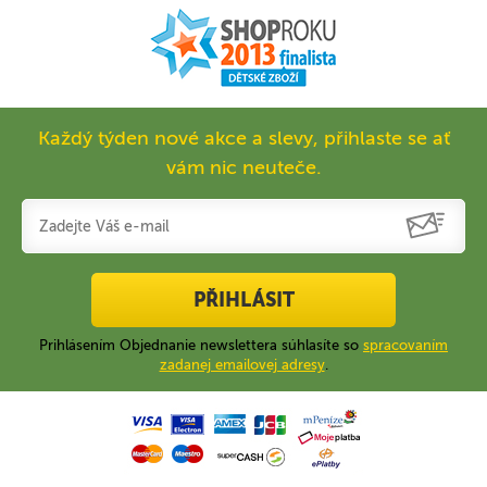
Každý týden nové akce a slevy, přihlaste se ať
vám nic neuteče.
PŘIHLÁSIT
Prihlásením Objednanie newslettera súhlasíte so
spracovaním
zadanej emailovej adresy
.