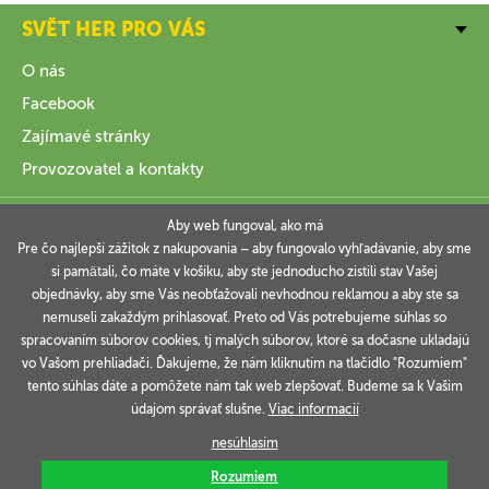
SVĚT HER PRO VÁS
O nás
Facebook
Zajímavé stránky
Provozovatel a kontakty
VŠE O NÁKUPU
Aby web fungoval, ako má
Pre čo najlepší zážitok z nakupovania – aby fungovalo vyhľadávanie, aby sme
si pamätali, čo máte v košíku, aby ste jednoducho zistili stav Vašej
INFORMACE
objednávky, aby sme Vás neobťažovali nevhodnou reklamou a aby ste sa
nemuseli zakaždým prihlasovať. Preto od Vás potrebujeme súhlas so
VAŠE OBJEDNÁVKY
spracovaním súborov cookies, tj malých súborov, ktoré sa dočasne ukladajú
vo Vašom prehliadači. Ďakujeme, že nám kliknutím na tlačidlo "Rozumiem"
tento súhlas dáte a pomôžete nám tak web zlepšovať. Budeme sa k Vašim
údajom správať slušne.
Viac informacií
Technicky zajišťuje
Simplia.cz
.
nesúhlasím
Rozumiem
Copyright © 2006-2026 SVĚT HER s.r.o.