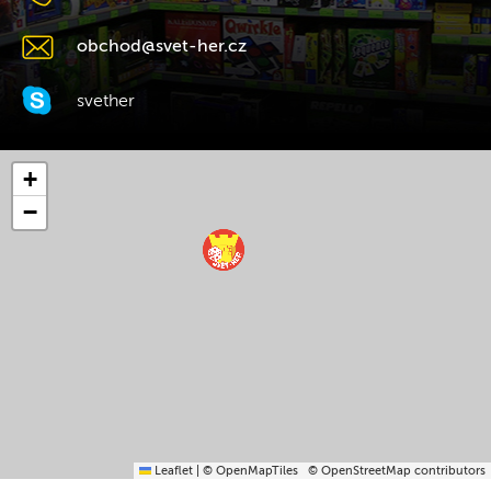
obchod@svet-her.cz
svether
+
−
Leaflet
|
© OpenMapTiles
© OpenStreetMap contributors