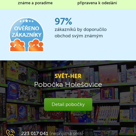
známe a poradíme
připravena k odeslání
97%
zákazníků by doporučilo
obchod svým známým
SVĚT-HER
Pobočka Holešovice
Detail pobočky
223 017 041
(nepřijímá sms)