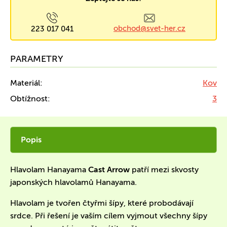
obchod@svet-her.cz
223 017 041
PARAMETRY
Materiál:
Kov
Obtížnost:
3
Popis
Hlavolam Hanayama
Cast Arrow
patří mezi skvosty
japonských hlavolamů Hanayama.
Hlavolam je tvořen čtyřmi šípy, které probodávají
srdce. Při řešení je vaším cílem vyjmout všechny šípy