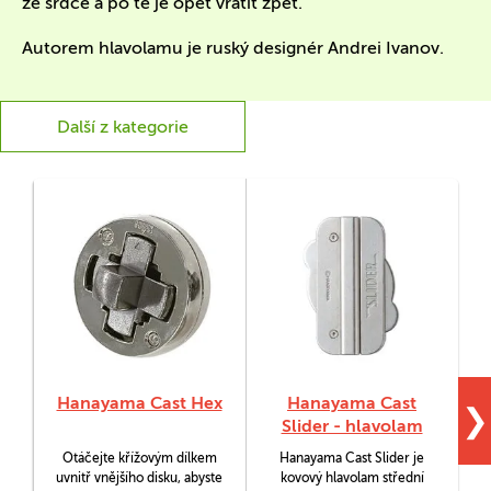
ze srdce a po té je opět vrátit zpět.
Autorem hlavolamu je ruský designér Andrei Ivanov.
Další z kategorie
Hanayama Cast Hex
Hanayama Cast
❯
Slider - hlavolam
Otáčejte křížovým dílkem
Hanayama Cast Slider je
H
uvnitř vnějšího disku, abyste
kovový hlavolam střední