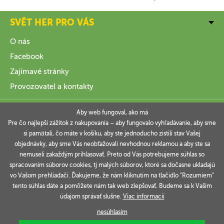
SVĚT HER PRO VÁS
O nás
Facebook
Zajímavé stránky
Provozovatel a kontakty
VŠE O NÁKUPU
Aby web fungoval, ako má
Pre čo najlepší zážitok z nakupovania – aby fungovalo vyhľadávanie, aby sme
si pamätali, čo máte v košíku, aby ste jednoducho zistili stav Vašej
INFORMACE
objednávky, aby sme Vás neobťažovali nevhodnou reklamou a aby ste sa
nemuseli zakaždým prihlasovať. Preto od Vás potrebujeme súhlas so
VAŠE OBJEDNÁVKY
spracovaním súborov cookies, tj malých súborov, ktoré sa dočasne ukladajú
vo Vašom prehliadači. Ďakujeme, že nám kliknutím na tlačidlo "Rozumiem"
tento súhlas dáte a pomôžete nám tak web zlepšovať. Budeme sa k Vašim
údajom správať slušne.
Viac informacií
Technicky zajišťuje
Simplia.cz
.
nesúhlasím