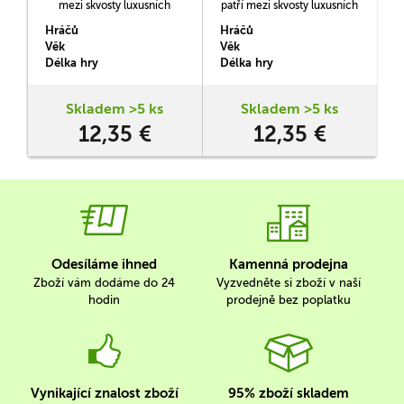
mezi skvosty luxusních
patří mezi skvosty luxusních
japonských hlavolamů
japonských hlavolamů
Hráčů
Hráčů
H
Hanayama
Hanayama
Věk
Věk
V
Délka hry
Délka hry
D
Skladem >5 ks
Skladem >5 ks
12,35 €
12,35 €
Odesíláme ihned
Kamenná prodejna
Zboží vám dodáme do 24
Vyzvedněte si zboží v naší
hodin
prodejně bez poplatku
Vynikající znalost zboží
95% zboží skladem