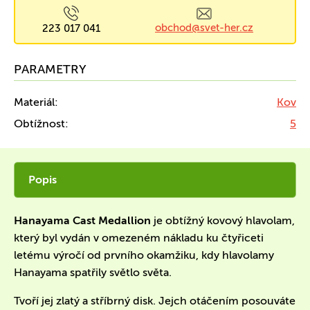
obchod@svet-her.cz
223 017 041
PARAMETRY
Materiál:
Kov
Obtížnost:
5
Popis
Hanayama Cast Medallion
je obtížný kovový hlavolam,
který byl vydán v omezeném nákladu ku čtyřiceti
letému výročí od prvního okamžiku, kdy hlavolamy
Hanayama spatřily světlo světa.
Tvoří jej zlatý a stříbrný disk. Jejch otáčením posouváte