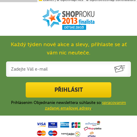
Každý týden nové akce a slevy, přihlaste se ať
vám nic neuteče.
PŘIHLÁSIT
Prihlásením Objednanie newslettera súhlasíte so
spracovaním
zadanej emailovej adresy
.