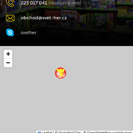
223 017 041
(nepřijímá sms)
obchod@svet-her.cz
svether
+
−
Leaflet
|
© OpenMapTiles
© OpenStreetMap contributors