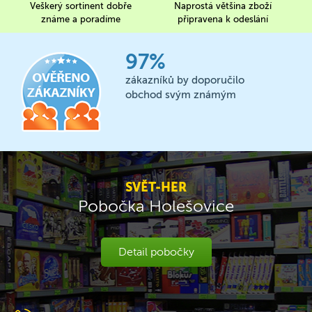
Veškerý sortinent dobře
Naprostá většina zboží
známe a poradíme
připravena k odeslání
97%
zákazníků by doporučilo
obchod svým známým
SVĚT-HER
Pobočka Holešovice
Detail pobočky