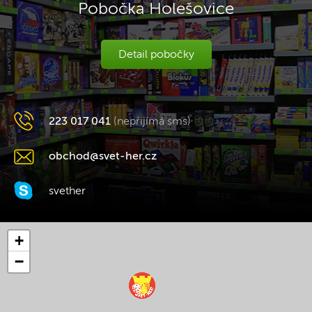
Pobočka Holešovice
Detail pobočky
223 017 041
(nepřijímá sms)
obchod@svet-her.cz
svether
+
−