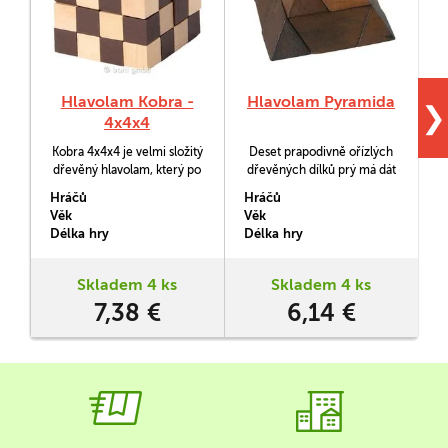
Hlavolam Kobra -
Hlavolam Pyramida
❯
4x4x4
Kobra 4x4x4 je velmi složitý
Deset prapodivně ořízlých
dřevěný hlavolam, který po
dřevěných dílků prý má dát
rozložení tvoří dlouhého
dohromady pyramidu. Jak
Hráčů
Hráčů
H
hada. Podaří se vám z něj
ale? No to už bude na vás.
Věk
Věk
V
opět udělat kostku?
Délka hry
Délka hry
D
Skladem 4 ks
Skladem 4 ks
7,38 €
6,14 €