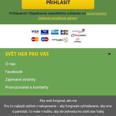
PŘIHLÁSIT
Prihlásením Objednanie newslettera súhlasíte so
spracovaním
zadanej emailovej adresy
.
SVĚT HER PRO VÁS
O nás
Facebook
Zajímavé stránky
Provozovatel a kontakty
VŠE O NÁKUPU
Aby web fungoval, ako má
Pre čo najlepší zážitok z nakupovania – aby fungovalo vyhľadávanie, aby sme
si pamätali, čo máte v košíku, aby ste jednoducho zistili stav Vašej