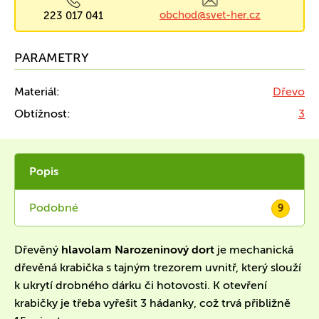
obchod@svet-her.cz
223 017 041
PARAMETRY
Materiál:
Dřevo
Obtížnost:
3
Popis
Podobné
9
Dřevěný
hlavolam Narozeninový dort
je mechanická
dřevěná krabička s tajným trezorem uvnitř, který slouží
k ukrytí drobného dárku či hotovosti. K otevření
krabičky je třeba vyřešit 3 hádanky, což trvá přibližně