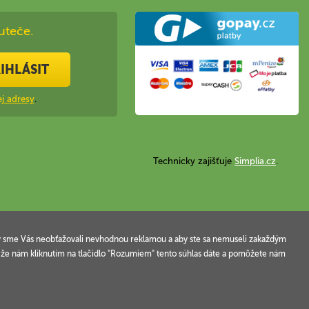
uteče.
IHLÁSIT
j adresy
.
Technicky zajišťuje
Simplia.cz
.
 aby sme Vás neobťažovali nevhodnou reklamou a aby ste sa nemuseli zakaždým
, že nám kliknutím na tlačidlo "Rozumiem" tento súhlas dáte a pomôžete nám