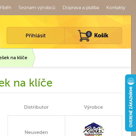
říběh
Seznam výrobců
Doprava a platba
Kontakty
Přihlásit
0
Košík
ešek na klíče
ek na klíče
Distributor
Výrobce
Neuveden