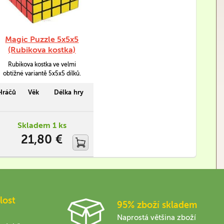
Magic Puzzle 5x5x5
(Rubikova kostka)
Rubikova kostka ve velmi
obtížné variantě 5x5x5 dílků.
Délka strany činí cca 6cm.
Hráčů
Věk
Délka hry
Skladem 1 ks
21,80 €
lost
95% zboží skladem
Naprostá většina zboží