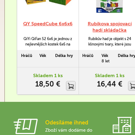
QY SpeedCube 6x6x6
Rubikova spojovací
hadí skládačka
QiYi QiFan S2 6x6 je jednou z
Rubikův had je objekt s 24
nejlevnějších kostek 6x6 na
klínovými tvary, které jsou
trhu. Je skvělá pro
uspořádány do hranolů. Ony
začátečníky až středně
klíny jsou spojeny pružnými
Hráčů
Věk
Délka hry
Hráčů
Věk
Délka hr
pokročilé speed cubery.
šrouby, takže jimi lze otáčet,
8 let
ale nelze je od sebe oddělit.
Skladem 1 ks
Skladem 1 ks
18,50 €
16,44 €
Odesíláme ihned
Zboží vám dodáme do