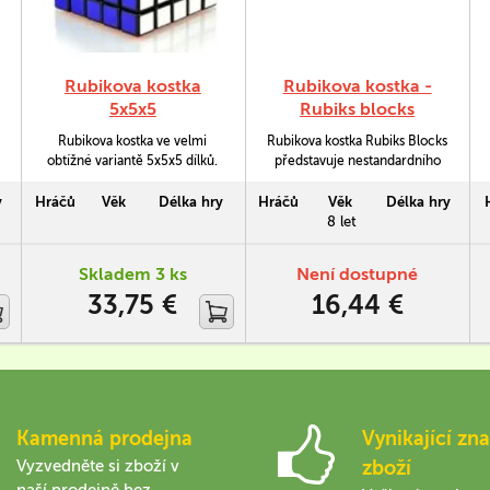
Rubikova kostka
Rubikova kostka -
5x5x5
Rubiks blocks
Rubikova kostka ve velmi
Rubikova kostka Rubiks Blocks
obtížné variantě 5x5x5 dílků.
představuje nestandardního
Délka strany činí cca 7cm.
provedení hlavolamu Rubik's
3x3x3. S excentricky
y
Hráčů
Věk
Délka hry
Hráčů
Věk
Délka hry
umístěnou středovou osou a
8 let
třemi různými velikostmi
segmentů dostane po
Skladem 3 ks
Není dostupné
několika pohybech hlavolam
33,75 €
16,44 €
šílený tvar.
Kamenná prodejna
Vynikající zna
Vyzvedněte si zboží v
zboží
naší prodejně bez