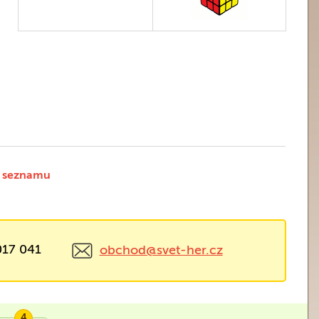
 seznamu
017 041
obchod@svet-her.cz
4