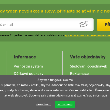
dý týden nové akce a slevy, přihlaste se ať vám nic ne
PŘ
ásením Objednanie newslettera súhlasíte so
spracovaním zadanej emailove
Informace
Vaše objednávky
Věrnostní systém
Sledování objednávek
Dárkové poukazy
Reklamace
Aby web fungoval, ako má
Jak použít DOKY
e si pamätali, čo máte v košíku, aby ste jednoducho zistili stav Vašej objednávky,
es, tj malých súborov, ktoré sa dočasne ukladajú vo Vašom prehliadači. Ďakujeme
tak web zlepšovať. Budeme sa k Vašim údajom správať slušne.
Viac informacií
nesúhlasím
Rozumiem