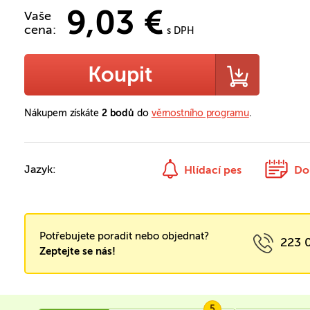
9,03 €
Vaše
cena:
s DPH
Koupit
Nákupem získáte
2 bodů
do
věrnostního programu
.
Jazyk:
Hlídací pes
Do
Potřebujete poradit nebo objednat?
223 
Zeptejte se nás!
5