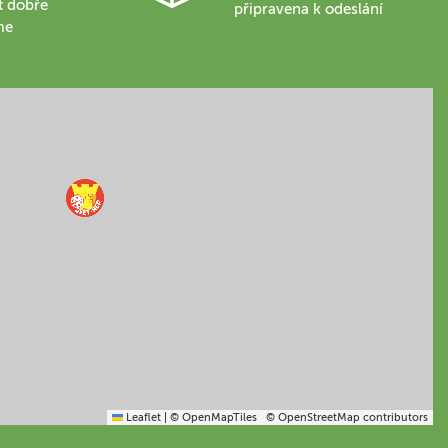
t dobře
připravena k odeslání
me
Leaflet
|
© OpenMapTiles
© OpenStreetMap contributors