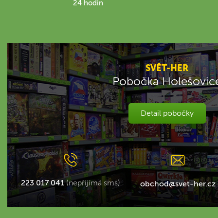
24 hodin
SVĚT-HER
Pobočka Holešovic
Detail pobočky
223 017 041
(nepřijímá sms)
obchod@svet-her.cz