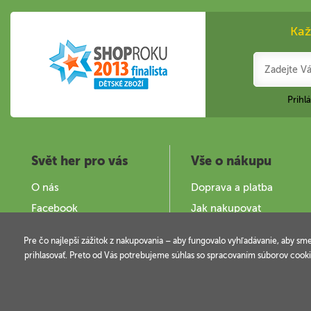
Kaž
Prihl
Svět her pro vás
Vše o nákupu
O nás
Doprava a platba
Facebook
Jak nakupovat
Zajímavé stránky
Obchodní podmínky
Pre čo najlepší zážitok z nakupovania – aby fungovalo vyhľadávanie, aby sm
Provozovatel a kontakty
Podminky užití webu
prihlasovať. Preto od Vás potrebujeme súhlas so spracovaním súborov cooki
Copyright © 2006-2026 SVĚT HER s.r.o.