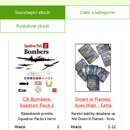
Související zboží
Další z kategorie
Podobné zboží
C3i Bombers:
Down in Flames:
Sqadron Pack 2
Aces High - Extra
Decks
Následovník prvního
Karetní balíčky obsažené ve
Squadron Packu k herní
hře Down In Flames - Aces
sérii Down in Flames, která
High jsou schopny pojmout
Hráčů
2
Hráčů
2-12
karetním způsobem
až 6 hráčů. Pokud však