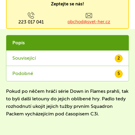
Zeptejte se nás!
obchod@svet-her.cz
223 017 041
Popis
Související
2
Podobné
5
Pokud po něčem hráči série Down in Flames prahli, tak
to byli další letouny do jejich oblíbené hry. Padlo tedy
rozhodnutí ukojit jejich tužby prvním Squadron
Packem vycházejícím pod časopisem C3i.