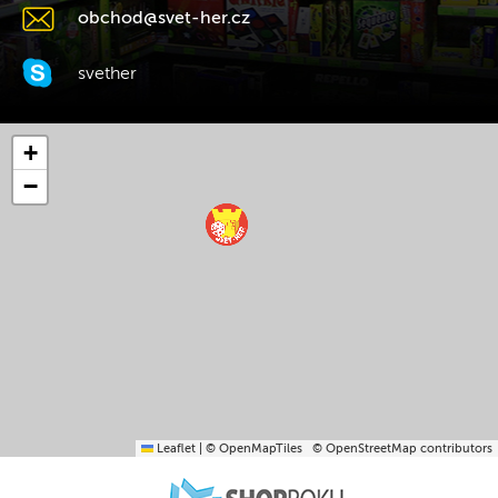
obchod@svet-her.cz
svether
+
−
Leaflet
|
© OpenMapTiles
© OpenStreetMap contributors