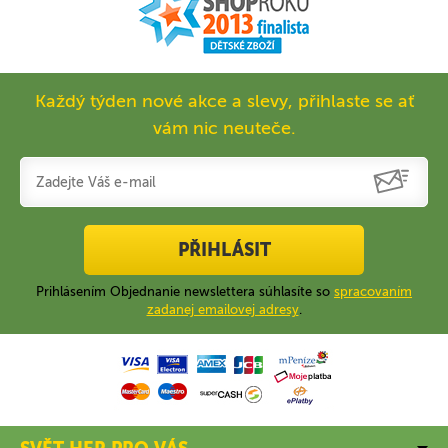
Každý týden nové akce a slevy, přihlaste se ať
vám nic neuteče.
PŘIHLÁSIT
Prihlásením Objednanie newslettera súhlasíte so
spracovaním
zadanej emailovej adresy
.