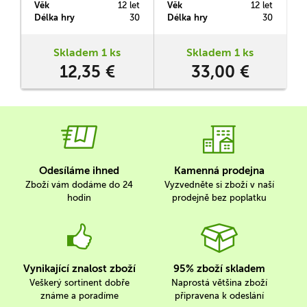
Věk
12 let
Věk
12 let
představuje letecké souboje
toužíte po skutečně
Délka hry
30
Délka hry
30
2. světové války. Tím jsou
monumentálních leteckých
Squadron Pack 2:
bitvách, toto balení je pro
Bombers.
vás.
Skladem 1 ks
Skladem 1 ks
12,35 €
33,00 €
Odesíláme ihned
Kamenná prodejna
Zboží vám dodáme do 24
Vyzvedněte si zboží v naší
hodin
prodejně bez poplatku
Vynikající znalost zboží
95% zboží skladem
Veškerý sortinent dobře
Naprostá většina zboží
známe a poradíme
připravena k odeslání