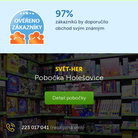
97%
zákazníků by doporučilo
obchod svým známým
SVĚT-HER
Pobočka Holešovice
Detail pobočky
223 017 041
(nepřijímá sms)