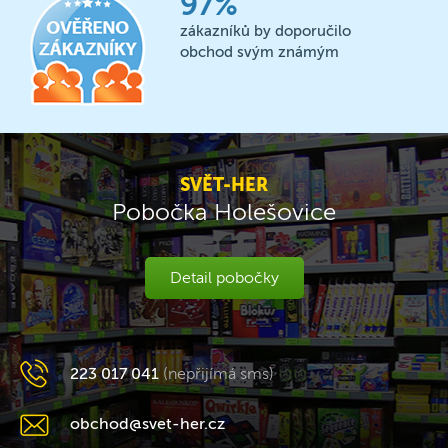
97%
zákazníků by doporučilo
obchod svým známým
SVĚT-HER
Pobočka Holešovice
Detail pobočky
223 017 041
(nepřijímá sms)
obchod@svet-her.cz