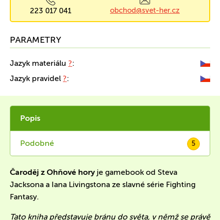
obchod@svet-her.cz
223 017 041
PARAMETRY
Jazyk materiálu
?
:
Jazyk pravidel
?
:
Popis
Podobné
5
Čaroděj z Ohňové hory
je gamebook od Steva
Jacksona a Iana Livingstona ze slavné série Fighting
Fantasy.
Tato kniha představuje bránu do světa, v němž se právě