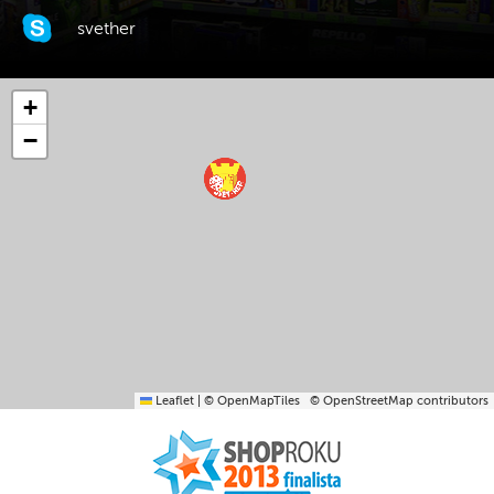
svether
+
−
Leaflet
|
© OpenMapTiles
© OpenStreetMap contributors