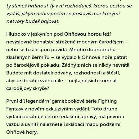
ty staneš hrdinou! Ty v ní rozhoduješ, kterou cestou se
vydáš, jakým nebezpečím se postavíš a se kterými
netvory budeš bojovat.
Hluboko v jeskyních pod
Ohňovou horou
leží
nevýslovné bohatství střežené mocným čarodějem –
nebo se to alespoň povídá. Mnoho dobrodruhů –
zkušených šermířů – se vydalo k Ohňové hoře pátrat
po čarodějově pokladu. Žádný z nich se nikdy nevrátil.
Budete mít dostatek odvahy, rozhodnosti a štěstí,
abyste dosáhli svého cíle – nejtajnějších komnat
čarodějovy skrýše?
První díl legendární gamebookové série Fighting
Fantasy v novém exkluzivním vydání. Toto druhé
vydání obsahuje četné redakční úpravy, má pevnou
vazbu a uvnitř naleznete i skládací mapu podzemí
Ohňové hory.