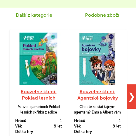
Další z kategorie
Podobné zboží
Kouzelné čtení:
Kouzelné čtení:
❯
Poklad lesních
Agentské bojovky
skřítků (gamebook)
(hra)
Mluvicí gamebook Poklad
Chcete se stát tajným
lesních skřítků z edice
agentem? Ema a Albert vám
Kouzelné čtení zavede děti
prozradí jak na to. Naučí vás
K
Hráčů
1
Hráčů
1
H
do světa lesních skřítků, kde
šifrovat tajné zprávy a
Věk
8 let
Věk
8 let
V
je čeká mnoho
pracovat s detektorem lži.
Délka hry
Délka hry
D
dobrodružství při hledání
S interaktivní hrou Agentské
č