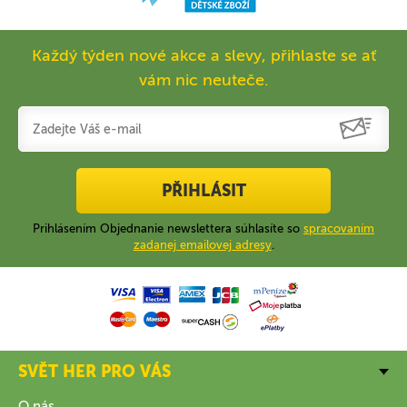
Každý týden nové akce a slevy, přihlaste se ať
vám nic neuteče.
PŘIHLÁSIT
Prihlásením Objednanie newslettera súhlasíte so
spracovaním
zadanej emailovej adresy
.
SVĚT HER PRO VÁS
O nás