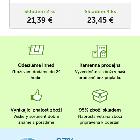
cesty ke ztracenému
bojovky z edice Kouzelné
pokladu. Samy rozhodnou o
čtení se z dětí na chvíli
Skladem 2 ks
Skladem 4 ks
tom, jaký příběh se v knize
stanou agenti, kteří si
21,39 €
23,45 €
odehraje.
mohou vybrat jednu ze tří
v
bojovkových her na doma,
na procházku…
Odesíláme ihned
Kamenná prodejna
Zboží vám dodáme do 24
Vyzvedněte si zboží v naší
hodin
prodejně bez poplatku
Vynikající znalost zboží
95% zboží skladem
Veškerý sortinent dobře
Naprostá většina zboží
známe a poradíme
připravena k odeslání