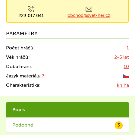
obchod@svet-her.cz
223 017 041
PARAMETRY
Počet hráčů:
1
Věk hráčů:
2-5 let
Doba hraní:
10
Jazyk materiálu
?
:
Charakteristika:
kniha
Popis
Podobné
3