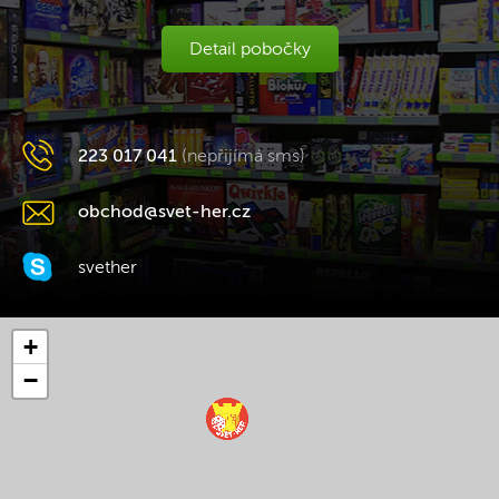
Detail pobočky
223 017 041
(nepřijímá sms)
obchod@svet-her.cz
svether
+
−