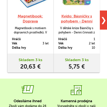
Magnetibook:
Kvído: Básničky s
❯
Doprava
pohybem - Denní
činnosti
Magnetibook s motivem
V dětské knize Básničky s
dopravních prostředků. V
pohybem - Denní činnosti z
balení je 50 magnetek a 18
edice Kvído najdete 6
Hráčů
Hráčů
1
H
kartiček s předlohami. Děti
rytmických básniček
Věk
3 let
Věk
2 let
V
si z magnetek poskládají
doplněných pestrými
Délka hry
Délka hry
10
D
bagr, helikoptéru či formuli.
obrázky týkající se denních
Mohou popustit uzdu své
činností, jako je například
fantazii, odložit předlohy a
vstávání či oblékání
Skladem 3 ks
Skladem 3 ks
rozehrát zajímavé dopravní
a jednoduchými pohyby
20,63 €
5,75 €
situace.
a gesty je mohou již děti od
2 let zkoušet provádět
společně s básničkou.
Odesíláme ihned
Kamenná prodejna
Zboží vám dodáme do 24
Vyzvedněte si zboží v naší