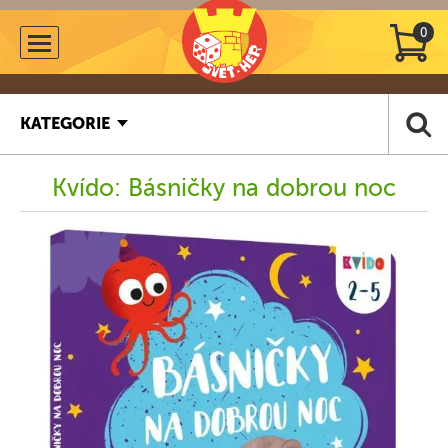
0
KATEGORIE
Kvído: Básničky na dobrou noc