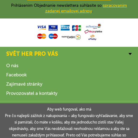
Prihlásením Objednanie newslettera súhlasíte so
spracovaním
zadanej emailovej adresy
.
SVĚT HER PRO VÁS
O nás
Facebook
Zajímavé stránky
Provozovatel a kontakty
VŠE O NÁKUPU
Aby web fungoval, ako má
Pre čo najlepší zážitok z nakupovania – aby fungovalo vyhľadávanie, aby sme
si pamätali, čo máte v košíku, aby ste jednoducho zistili stav Vašej
INFORMACE
objednávky, aby sme Vás neobťažovali nevhodnou reklamou a aby ste sa
nemuseli zakaždým prihlasovať. Preto od Vás potrebujeme súhlas so