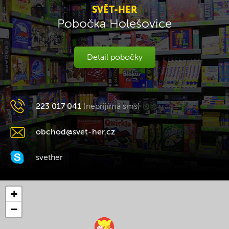
SVĚT-HER
Pobočka Holešovice
Detail pobočky
223 017 041
(nepřijímá sms)
obchod@svet-her.cz
svether
+
−