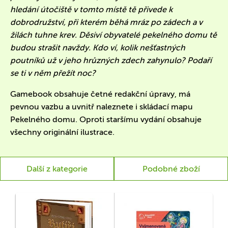
hledání útočiště v tomto místě tě přivede k
dobrodružství, při kterém běhá mráz po zádech a v
žilách tuhne krev. Děsiví obyvatelé pekelného domu tě
budou strašit navždy. Kdo ví, kolik nešťastných
poutníků už v jeho hrůzných zdech zahynulo? Podaří
se ti v něm přežít noc?
Gamebook obsahuje četné redakční úpravy, má
pevnou vazbu a uvnitř naleznete i skládací mapu
Pekelného domu. Oproti staršímu vydání obsahuje
všechny originální ilustrace.
Další z kategorie
Podobné zboží