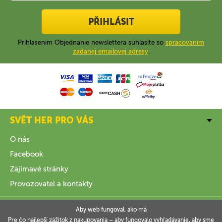
PŘIHLÁSIT
Prihlásením Objednanie newslettera súhlasíte so
spracovaním
zadanej emailovej adresy
.
SVĚT HER PRO VÁS
O nás
Facebook
Zajímavé stránky
Provozovatel a kontakty
VŠE O NÁKUPU
Aby web fungoval, ako má
Pre čo najlepší zážitok z nakupovania – aby fungovalo vyhľadávanie, aby sme