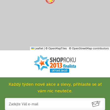
Leaflet
|
© OpenMapTiles
© OpenStreetMap contributors
Každý týden nové akce a slevy, přihlaste se ať
vám nic neuteče.