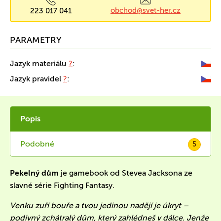
obchod@svet-her.cz
223 017 041
PARAMETRY
Jazyk materiálu
?
:
Jazyk pravidel
?
:
Popis
Podobné
5
Pekelný dům
je gamebook od Stevea Jacksona ze
slavné série Fighting Fantasy.
Venku zuří bouře a tvou jedinou nadějí je úkryt –
podivný zchátralý dům, který zahlédneš v dálce. Jenže