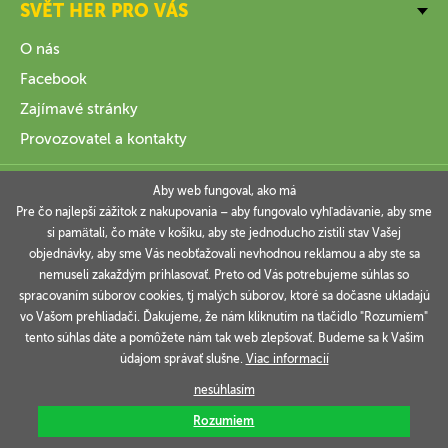
SVĚT HER PRO VÁS
O nás
Facebook
Zajímavé stránky
Provozovatel a kontakty
VŠE O NÁKUPU
Aby web fungoval, ako má
Pre čo najlepší zážitok z nakupovania – aby fungovalo vyhľadávanie, aby sme
si pamätali, čo máte v košíku, aby ste jednoducho zistili stav Vašej
INFORMACE
objednávky, aby sme Vás neobťažovali nevhodnou reklamou a aby ste sa
nemuseli zakaždým prihlasovať. Preto od Vás potrebujeme súhlas so
VAŠE OBJEDNÁVKY
spracovaním súborov cookies, tj malých súborov, ktoré sa dočasne ukladajú
vo Vašom prehliadači. Ďakujeme, že nám kliknutím na tlačidlo "Rozumiem"
tento súhlas dáte a pomôžete nám tak web zlepšovať. Budeme sa k Vašim
údajom správať slušne.
Viac informacií
Technicky zajišťuje
Simplia.cz
.
nesúhlasím
Rozumiem
Copyright © 2006-2026 SVĚT HER s.r.o.