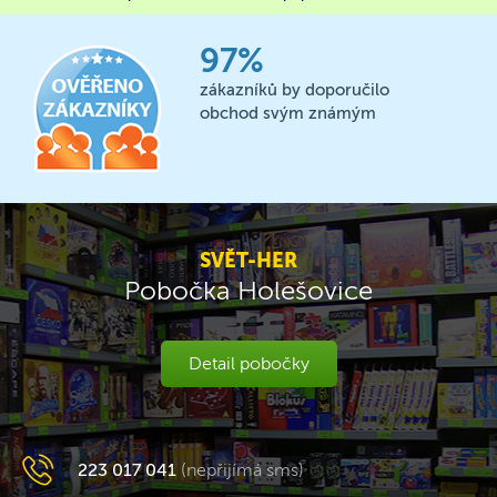
97%
zákazníků by doporučilo
obchod svým známým
SVĚT-HER
Pobočka Holešovice
Detail pobočky
223 017 041
(nepřijímá sms)