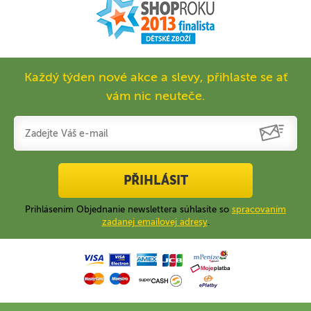
Každý týden nové akce a slevy, přihlaste se ať
vám nic neuteče.
PŘIHLÁSIT
Prihlásením Objednanie newslettera súhlasíte so
spracovaním
zadanej emailovej adresy
.