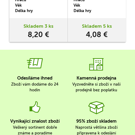
Krtka v mašince, jeho
Věk
Věk
V
překvapených kamarádů
r
Délka hry
Délka hry
D
zajíců a vylekaného motýla.
Obrázkové puzzle s 15 dílky
zvládnou sestavit i ti
Skladem 3 ks
Skladem 5 ks
nejmenší od 3 let.
8,20 €
4,08 €
Odesíláme ihned
Kamenná prodejna
Zboží vám dodáme do 24
Vyzvedněte si zboží v naší
hodin
prodejně bez poplatku
Vynikající znalost zboží
95% zboží skladem
Veškerý sortinent dobře
Naprostá většina zboží
známe a poradíme
připravena k odeslání