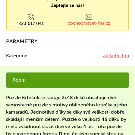
Zeptejte se nás!
obchod@svet-her.cz
223 017 041
PARAMETRY
Kategorie:
základní hra
Popis
Puzzle Krteček se raduje 2x48 dílků obsahuje dvě
samostatné puzzle s motivy oblíbeného krtečka a jeho
kamarádů. Jednotlivé dílky se díky své velikosti dobře
skládají i menším dětem. Puzzle o velikosti 48 dílků by
mělo zvládnout složit dítě ve věku 4 let. Toto puzzle
bylo vyrobenou firmou
Dino
, českým specialistou na