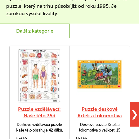
puzzle, který na trhu působí již od roku 1995. Je
zárukou vysoké kvality.
Další z kategorie
Puzzle vzdělávací:
Puzzle deskové
❯
Naše tělo 35d
Krtek a lokomotiva
15d
Deskové vzdělávací puzzle
Deskové puzzle Krtek a
Naše tělo obsahuje 42 dílků.
lokomotiva o velikosti 15
dílků. Poskládejte obrázek
Hráčů
Hráčů
H