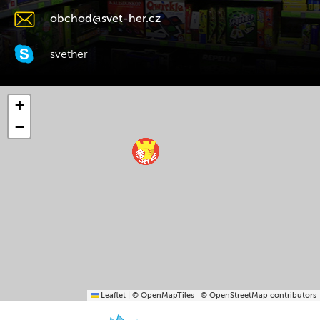
obchod@svet-her.cz
svether
+
−
Leaflet
|
© OpenMapTiles
© OpenStreetMap contributors