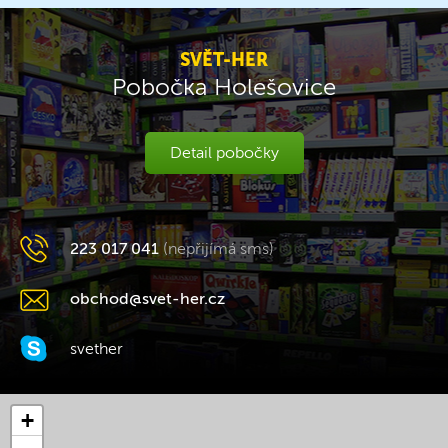
SVĚT-HER
Pobočka Holešovice
Detail pobočky
223 017 041
(nepřijímá sms)
obchod@svet-her.cz
svether
+