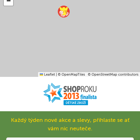
−
Leaflet
|
© OpenMapTiles
© OpenStreetMap contributors
Každý týden nové akce a slevy, přihlaste se ať
vám nic neuteče.