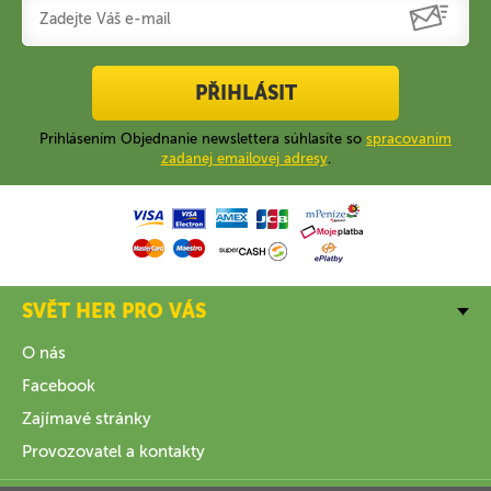
PŘIHLÁSIT
Prihlásením Objednanie newslettera súhlasíte so
spracovaním
zadanej emailovej adresy
.
SVĚT HER PRO VÁS
O nás
Facebook
Zajímavé stránky
Provozovatel a kontakty