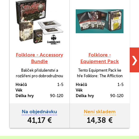
Folklore - Accessory
Folklore -
❯
Bundle
Equipment Pack
Balíček příslušenství a
Tento Equipment Pack ke
rozšíření pro dobrodružnou
hře Folklore: The Affliction
hru Folklore: The Affliction.
přidává do hry balíček karet,
Hráčů
1-5
Hráčů
1-5
H
které reprezentují různá
Věk
Věk
V
specifika postav či
m
Délka hry
90-120
Délka hry
90-120
D
předměty a zbraně, které
jsou jinak zmíněny pouze v
textu. Jedná se o věci, které
Na objednávku
Není skladem
lze ve hře pořídit ve městě
41,17 €
14,38 €
či jinými způsoby.