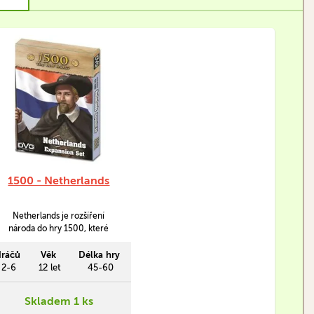
1500 - Netherlands
Netherlands je rozšíření
národa do hry 1500, které
hráči umožní hrát za
Nizozemsko v období Doby
ráčů
Věk
Délka hry
objevů.
2-6
12 let
45-60
Skladem 1 ks