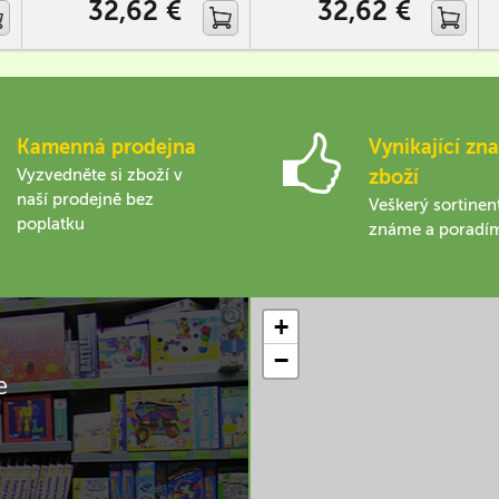
32,62 €
32,62 €
Kamenná prodejna
Vynikající zna
Vyzvedněte si zboží v
zboží
naší prodejně bez
Veškerý sortinen
poplatku
známe a poradí
+
−
e