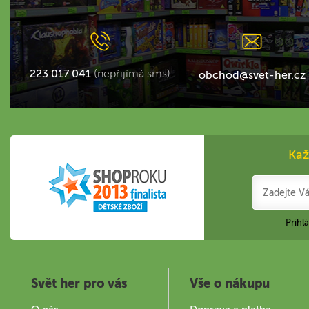
223 017 041
(nepřijímá sms)
obchod@svet-her.cz
Kaž
Prihl
Svět her pro vás
Vše o nákupu