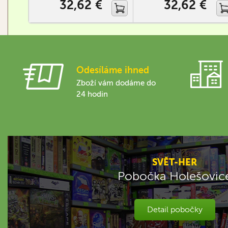
32,62 €
32,62 €
Odesíláme ihned
Zboží vám dodáme do
24 hodin
SVĚT-HER
Pobočka Holešovic
Detail pobočky