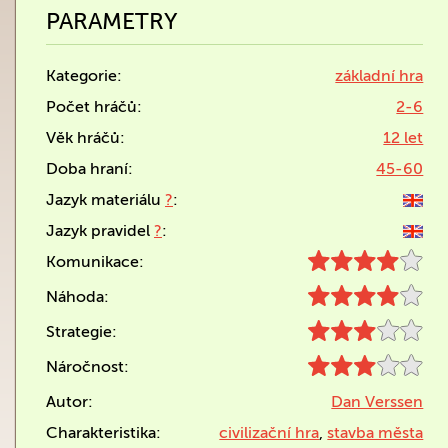
PARAMETRY
Kategorie:
základní hra
Počet hráčů:
2-6
Věk hráčů:
12 let
Doba hraní:
45-60
Jazyk materiálu
?
:
Jazyk pravidel
?
:
Komunikace:
Náhoda:
Strategie:
Náročnost:
Autor:
Dan Verssen
Charakteristika:
civilizační hra
,
stavba města