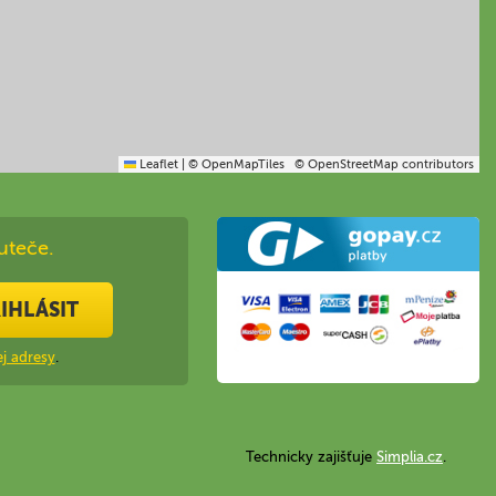
Leaflet
|
© OpenMapTiles
© OpenStreetMap contributors
uteče.
IHLÁSIT
j adresy
.
Technicky zajišťuje
Simplia.cz
.