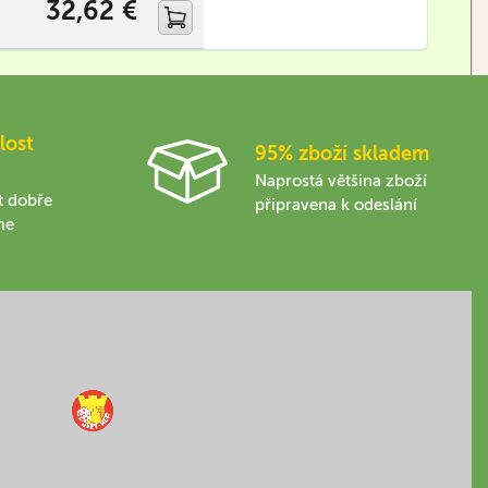
32,62 €
lost
95% zboží skladem
Naprostá většina zboží
t dobře
připravena k odeslání
me