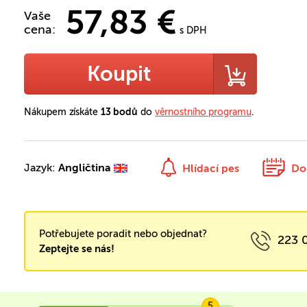
57,83 €
Vaše
cena:
s DPH
Koupit
Nákupem získáte
13 bodů
do
věrnostního programu
.
Jazyk:
Angličtina
Hlídací pes
Do
Potřebujete poradit nebo objednat?
223 
Zeptejte se nás!
5