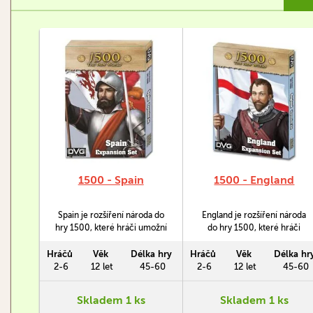
1500 - Spain
1500 - England
Spain je rozšíření národa do
England je rozšíření národa
hry 1500, které hráči umožní
do hry 1500, které hráči
hrát za Španělsko v období
umožní hrát za Anglii v období
Doby objevů.
Doby objevů.
Hráčů
Věk
Délka hry
Hráčů
Věk
Délka hr
2-6
12 let
45-60
2-6
12 let
45-60
Skladem 1 ks
Skladem 1 ks