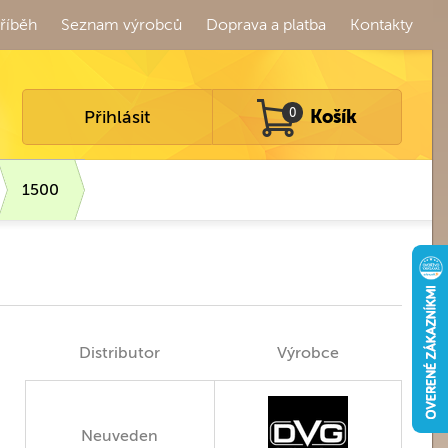
říběh
Seznam výrobců
Doprava a platba
Kontakty
Přihlásit
0
Košík
1500
Distributor
Výrobce
Neuveden