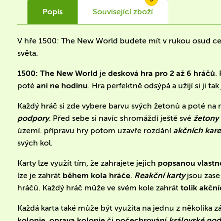
Popis
Související
zboží
V hře 1500: The New World budete mít v rukou osud 
světa.
1500: The New World
je
desková hra pro 2 až 6 hráčů
.
poté
ani ne hodinu
. Hra perfektně odsýpá a užijí si ji tak 
Každý hráč si zde vybere barvu svých žetonů a poté na
podpory
. Před sebe si navíc shromáždí ještě své
žetony 
území. přípravu hry potom uzavře rozdání
akčních kare
svých kol.
Karty lze využít tím, že zahrajete jejich
popsanou vlastn
lze je zahrát
během kola hráče
.
Reakční karty
jsou zase 
hráčů. Každý hráč může ve svém kole zahrát
tolik akčn
Každá karta také může být využita na jednu z několika zá
kolonie, oprava kolonie
či
počechrování
královské po