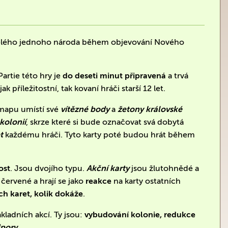
celého jednoho národa během objevování Nového
 Partie této hry je
do deseti minut připravená
a trvá
jak příležitostní, tak kovaní hráči starší 12 let.
 mapu umístí své
vítězné body
a
žetony královské
kolonií
, skrze které si bude označovat svá dobytá
t
každému hráči. Tyto karty poté budou hrát během
ost
. Jsou dvojího typu.
Akční karty
jsou žlutohnědé a
červené a hrají se jako
reakce
na karty ostatních
ích karet, kolik dokáže
.
kladních akcí. Ty jsou:
vybudování kolonie, redukce
dpory
.