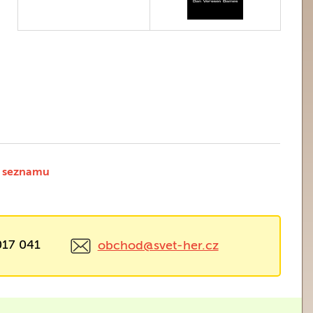
 seznamu
017 041
obchod@svet-her.cz