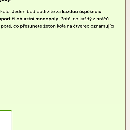
é kolo. Jeden bod obdržíte za
každou úspěšnoiu
export či oblastní monopoly.
Poté, co každý z hráčů
í poté, co přesunete žeton kola na čtverec oznamující