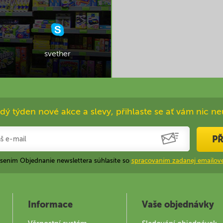
svether
dý týden nové akce a slevy, přihlaste se ať vám nic ne
PŘ
ásením Objednanie newslettera súhlasíte so
spracovaním zadanej emailove
Informace
Vaše objednávky