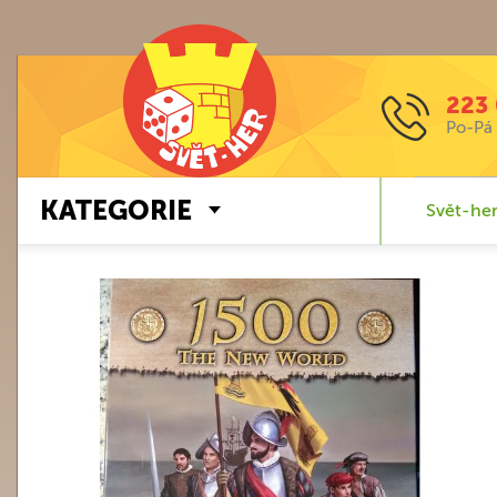
223 
Po-Pá 
KATEGORIE
Svět-her