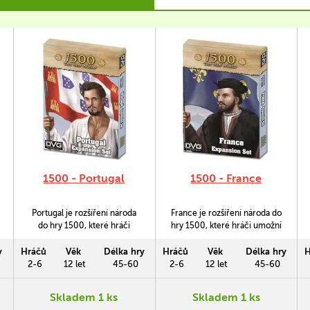
1500 - Portugal
1500 - France
Portugal je rozšíření národa
France je rozšíření národa do
do hry 1500, které hráči
hry 1500, které hráči umožní
umožní hrát za Portugalsko v
hrát za Francii v období Doby
období Doby objevů.
objevů.
y
Hráčů
Věk
Délka hry
Hráčů
Věk
Délka hry
H
2-6
12 let
45-60
2-6
12 let
45-60
Skladem 1 ks
Skladem 1 ks