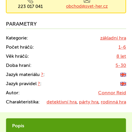
obchod@svet-her.cz
223 017 041
PARAMETRY
Kategorie:
základní hra
Počet hráčů:
1-6
Věk hráčů:
8 let
Doba hraní:
5-30
Jazyk materiálu
?
:
Jazyk pravidel
?
:
Autor:
Connor Reid
Charakteristika:
detektivní hra
,
párty hra
,
rodinná hra
Popis