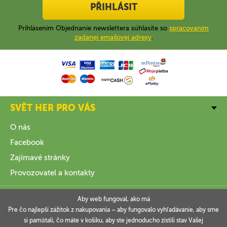
PŘIHLÁSIT
Prihlásením Objednanie newslettera súhlasíte so
spracovaním
zadanej emailovej adresy
.
SVĚT HER PRO VÁS
O nás
Facebook
Zajímavé stránky
Provozovatel a kontakty
VŠE O NÁKUPU
Aby web fungoval, ako má
Pre čo najlepší zážitok z nakupovania – aby fungovalo vyhľadávanie, aby sme
si pamätali, čo máte v košíku, aby ste jednoducho zistili stav Vašej