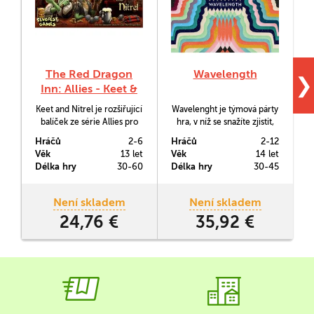
The Red Dragon
Wavelength
❯
Inn: Allies - Keet &
Nitrel
Keet and Nitrel je rozšiřující
Wavelenght je týmová párty
balíček ze série Allies pro
hra, v níž se snažíte zjistit,
jakoukoliv základní hru The
kde se na barevném spektru
š
Hráčů
2-6
Hráčů
2-12
H
Red Dragon Inn. Přináší do
terčíku nachází šipka.
Věk
13 let
Věk
14 let
V
hry dva Gobliny - Keeta a
Dostanete nápovědní slovo,
Délka hry
30-60
Délka hry
30-45
D
jeho sestru Nitrel, kteří
které má být zasazeno do
strávili život
správné polohy mezi dvěma
prozkoumáváním sklepení s
extrémy.
Není skladem
Není skladem
poklady... a jejich
24,76 €
35,92 €
vyhazováním do povětří.