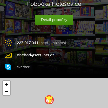
Pobočka Holešovice
Detail pobočky
223 017 041
(nepřijímá sms)
obchod@svet-her.cz
svether
+
−