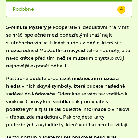
Podobné
4
5-Minute Mystery
je kooperativní deduktivní hra, v níž
se hráči společně mezi podezřelými snaží najít
skutečného viníka. Hledat budou zloděje, který si z
muzea odnesl MacGuffina nevyčíslitelné hodnoty, a to
navíc krátce před tím, než se muzeum chystalo svůj
nejnovější exponát odhalit.
Postupně budete procházet
místnostmi muzea
a
hledat v nich skryté
symboly
, které budete následně
zadávat do
kódovače
. Odemkne se vám tak vodítko k
viníkovi. Čárový kód
vodítka
pak porovnáte s
podezřelým a zjistíte tak důležité
informace
o viníkovi
- třebas, zda má deštník. Pak projdete karty
podezřelých a vyřadíte ty, které vodítku neodpovídají.
Tento postup budete muset opakovat několikrát,