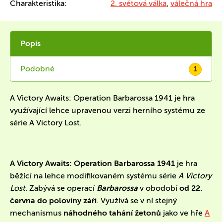
Charakteristika:
2. světová válka
,
válečná hra
Popis
Podobné
1
A Victory Awaits: Operation Barbarossa 1941 je hra
využívající lehce upravenou verzi herního systému ze
série A Victory Lost.
A Victory Awaits: Operation Barbarossa 1941
je hra
běžící na lehce modifikovaném systému série
A Victory
Lost
. Zabývá se operací
Barbarossa
v obodobí
od 22.
června do poloviny září
. Využívá se v ní stejný
mechanismus
náhodného tahání žetonů
jako ve hře
A