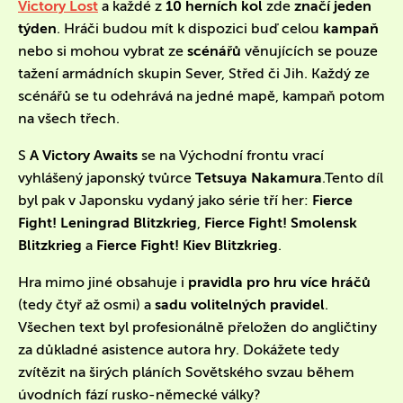
Victory Lost
a každé z
10 herních kol
zde
značí jeden
týden
. Hráči budou mít k dispozici buď celou
kampaň
nebo si mohou vybrat ze
scénářů
věnujících se pouze
tažení armádních skupin Sever, Střed či Jih. Každý ze
scénářů se tu odehrává na jedné mapě, kampaň potom
na všech třech.
S
A Victory Awaits
se na Východní frontu vrací
vyhlášený japonský tvůrce
Tetsuya Nakamura
.Tento díl
byl pak v Japonsku vydaný jako série tří her:
Fierce
Fight! Leningrad
Blitzkrieg
,
Fierce Fight! Smolensk
Blitzkrieg
a
Fierce Fight! Kiev Blitzkrieg
.
Hra mimo jiné obsahuje i
pravidla pro hru více hráčů
(tedy čtyř až osmi) a
sadu volitelných pravidel
.
Všechen text byl profesionálně přeložen do angličtiny
za důkladné asistence autora hry. Dokážete tedy
zvítězit na širých pláních Sovětského svzau během
úvodních fází rusko-německé války?