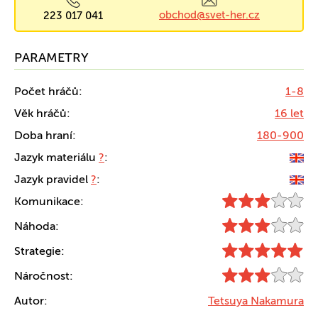
obchod@svet-her.cz
223 017 041
PARAMETRY
Počet hráčů:
1-8
Věk hráčů:
16 let
Doba hraní:
180-900
Jazyk materiálu
?
:
Jazyk pravidel
?
:
Komunikace:
Náhoda:
Strategie:
Náročnost:
Autor:
Tetsuya Nakamura