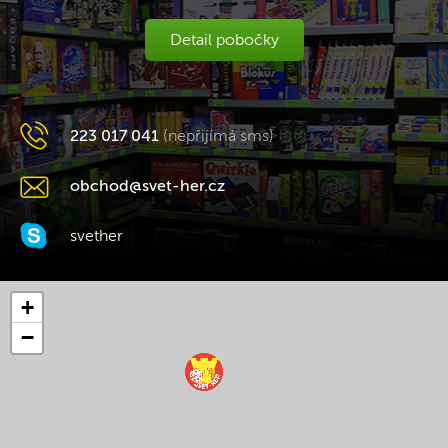
Detail pobočky
223 017 041
(nepřijímá sms)
obchod@svet-her.cz
svether
+
−