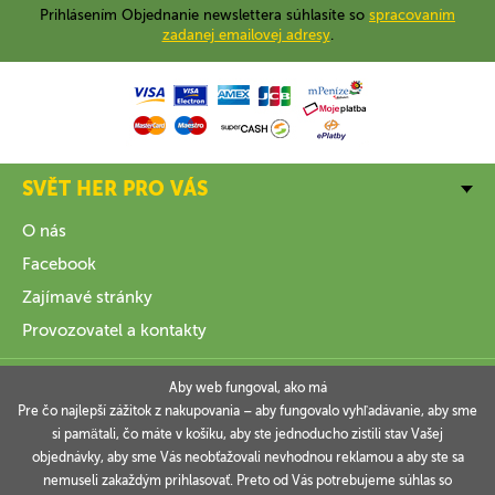
Prihlásením Objednanie newslettera súhlasíte so
spracovaním
zadanej emailovej adresy
.
SVĚT HER PRO VÁS
O nás
Facebook
Zajímavé stránky
Provozovatel a kontakty
VŠE O NÁKUPU
Aby web fungoval, ako má
Pre čo najlepší zážitok z nakupovania – aby fungovalo vyhľadávanie, aby sme
si pamätali, čo máte v košíku, aby ste jednoducho zistili stav Vašej
INFORMACE
objednávky, aby sme Vás neobťažovali nevhodnou reklamou a aby ste sa
nemuseli zakaždým prihlasovať. Preto od Vás potrebujeme súhlas so