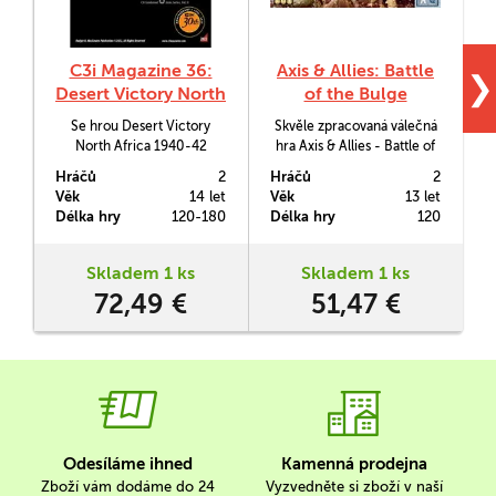
C3i Magazine 36:
Axis & Allies: Battle
❯
Desert Victory North
of the Bulge
Africa, 1940-42
Se hrou Desert Victory
Skvěle zpracovaná válečná
A
North Africa 1940-42
hra Axis & Allies - Battle of
získáte možnost znovu
the Bulge vás přeneso do
Hráčů
2
Hráčů
2
H
vybojovat severoafrické
jedné z rozhodujících bitev
M
Věk
14 let
Věk
13 let
V
bitvy ve svižném systému
2. světové války.
m
Délka hry
120-180
Délka hry
120
D
C3i Combined Arms.
L
T
Skladem 1 ks
Skladem 1 ks
72,49 €
51,47 €
Odesíláme ihned
Kamenná prodejna
Zboží vám dodáme do 24
Vyzvedněte si zboží v naší