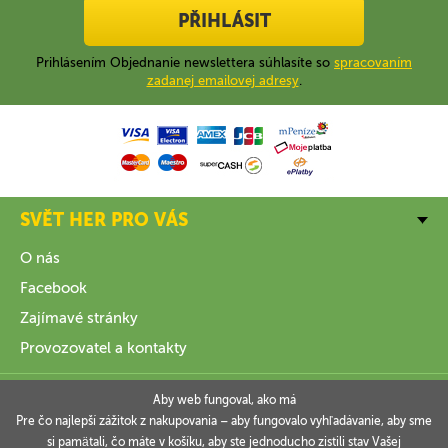
PŘIHLÁSIT
Prihlásením Objednanie newslettera súhlasíte so
spracovaním
zadanej emailovej adresy
.
SVĚT HER PRO VÁS
O nás
Facebook
Zajímavé stránky
Provozovatel a kontakty
VŠE O NÁKUPU
Aby web fungoval, ako má
Pre čo najlepší zážitok z nakupovania – aby fungovalo vyhľadávanie, aby sme
si pamätali, čo máte v košíku, aby ste jednoducho zistili stav Vašej