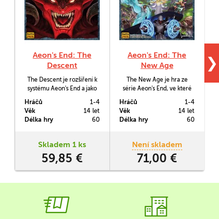
Aeon's End: The
Aeon's End: The
❯
Descent
New Age
The Descent je rozšíření k
The New Age je hra ze
systému Aeon's End a jako
série Aeon's End, ve které
takový se jedná o
budete vypravovat výpravy
b
Hráčů
1-4
Hráčů
1-4
H
kooperativní deck-building
mágů proti zrůdnostem,
n
Věk
14 let
Věk
14 let
V
zasazený do bohatého
které prorůstají do jejich
b
Délka hry
60
Délka hry
60
D
fantasy světa. Navíc
světa ze světa za Průrvou.
obsahuje i expediční mód
zajišťující znovuhratelnost.
Skladem 1 ks
Není skladem
o
59,85 €
71,00 €