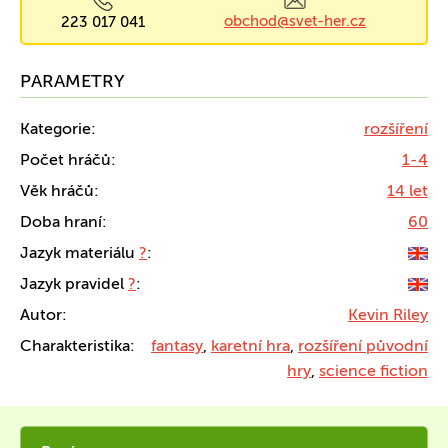
obchod@svet-her.cz
223 017 041
PARAMETRY
Kategorie:
rozšíření
Počet hráčů:
1-4
Věk hráčů:
14 let
Doba hraní:
60
Jazyk materiálu
?
:
Jazyk pravidel
?
:
Autor:
Kevin Riley
Charakteristika:
fantasy
,
karetní hra
,
rozšíření původní
hry
,
science fiction