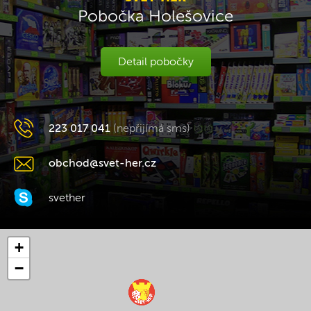
Pobočka Holešovice
Detail pobočky
223 017 041
(nepřijímá sms)
obchod@svet-her.cz
svether
+
−