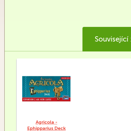
Související
Agricola -
Ephipparius Deck