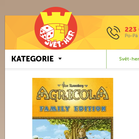
223 
Po-Pá 
KATEGORIE
Svět-her