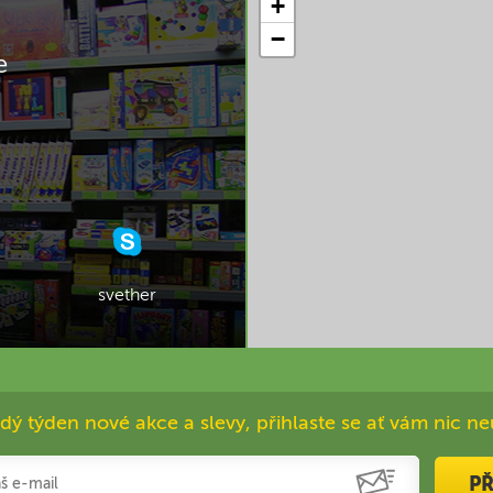
+
−
e
svether
dý týden nové akce a slevy, přihlaste se ať vám nic ne
PŘ