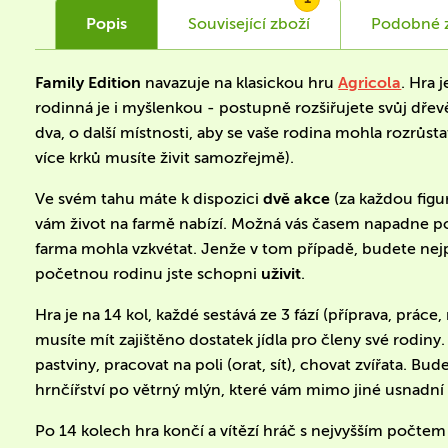
Popis
Související
zboží
Podobné
Family Edition
navazuje na klasickou hru
Agricola
. Hra 
rodinná je i myšlenkou - postupně rozšiřujete svůj dř
dva, o další místnosti, aby se vaše rodina mohla rozrůsta
více krků musíte živit samozřejmě).
Ve svém tahu máte k dispozici
dvě akce
(za každou figur
vám život na farmě nabízí. Možná vás časem napadne po
farma mohla vzkvétat. Jenže v tom případě, budete nejpr
početnou rodinu jste schopni
uživit
.
Hra je na 14 kol, každé sestává ze 3 fází (příprava, prác
musíte mít zajištěno dostatek jídla pro členy své rodin
pastviny, pracovat na poli (orat, sít), chovat zvířata. B
hrnčířství po větrný mlýn, které vám mimo jiné usnadní 
Po 14 kolech hra končí a vítězí hráč s nejvyšším počte