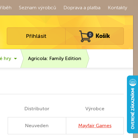
říběh
Seznam výrobců
Doprava a platba
Kontakty
Přihlásit
0
Košík
é hry
Agricola: Family Edition
Distributor
Výrobce
Neuveden
Mayfair Games