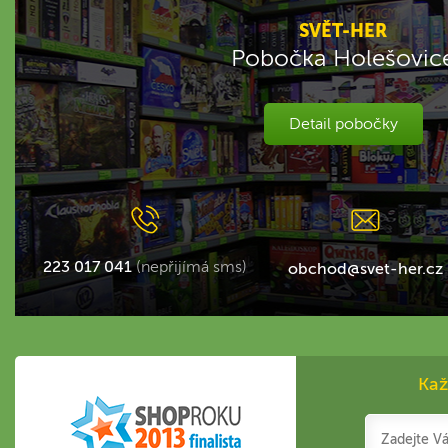
SVĚT-HER
Pobočka Holešovic
Detail pobočky
223 017 041
(nepřijímá sms)
obchod@svet-her.cz
Kaž