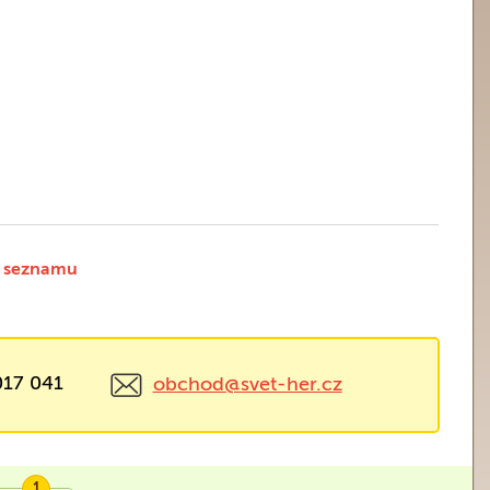
 seznamu
017 041
obchod@svet-her.cz
1