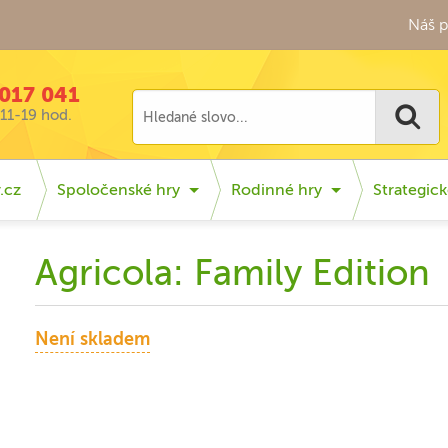
Náš p
017 041
11-19 hod.
.cz
Spoločenské hry
Rodinné hry
Strategick
Agricola: Family Edition
Není skladem