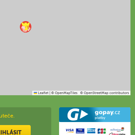
Leaflet
|
© OpenMapTiles
© OpenStreetMap contributors
uteče.
IHLÁSIT