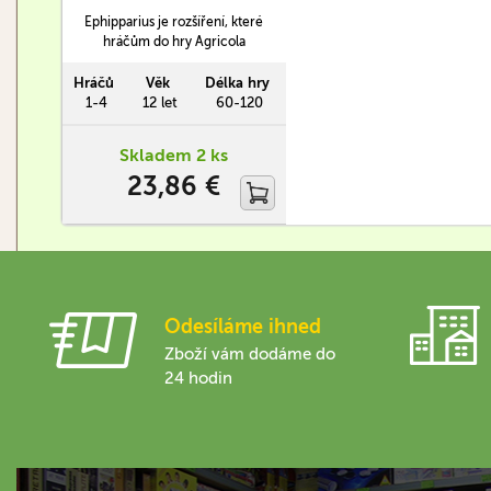
Ephipparius je rozšíření, které
hráčům do hry Agricola
přináší další povolání i malá
vylepšení, se kterými se bude
Hráčů
Věk
Délka hry
farmařit ještě o něco lépe.
1-4
12 let
60-120
Skladem 2 ks
23,86 €
Odesíláme ihned
Zboží vám dodáme do
24 hodin