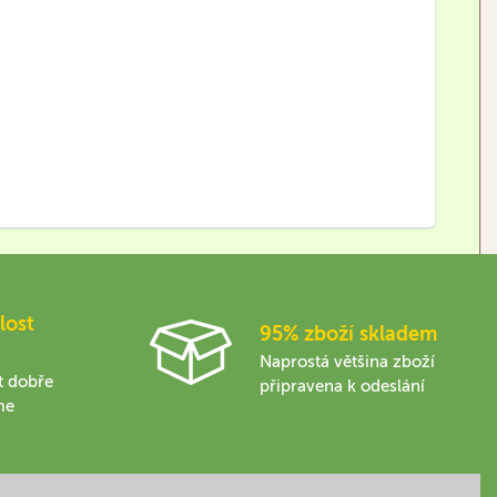
lost
95% zboží skladem
Naprostá většina zboží
t dobře
připravena k odeslání
me