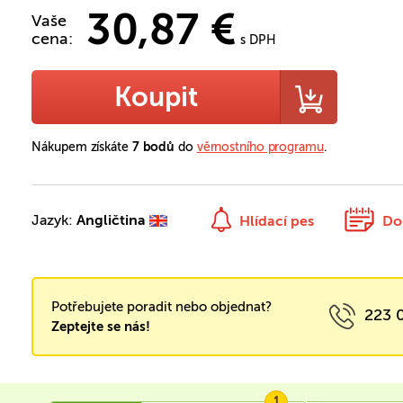
30,87 €
Vaše
cena:
s DPH
Koupit
Nákupem získáte
7 bodů
do
věrnostního programu
.
Jazyk:
Angličtina
Hlídací pes
Do
Potřebujete poradit nebo objednat?
223 
Zeptejte se nás!
1