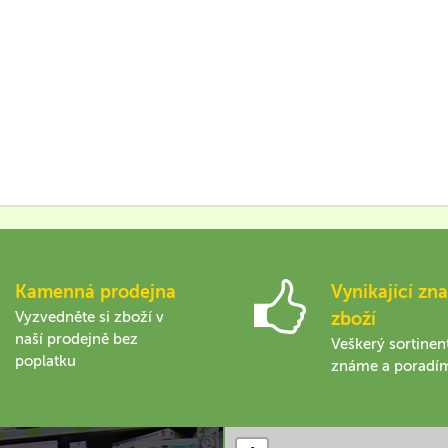
Kamenná prodejna
Vynikající zna
Vyzvedněte si zboží v
zboží
naší prodejně bez
Veškerý sortinen
poplatku
známe a poradí