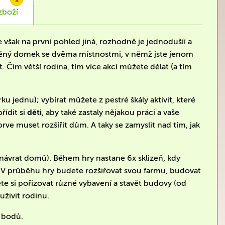
zboží
je však na první pohled jiná, rozhodně je jednodušíí a
evěný domek se dvěma místnostmi, v němž jste jenom
t. Čím větší rodina, tím více akcí můžete dělat (a tím
ku jednu); vybírat můžete z pestré škály aktivit, které
řídit si
děti
, aby také zastaly nějakou práci a vaše
ve muset rozšířit dům. A taky se zamyslit nad tím, jak
e, návrat domů). Během hry nastane 6x sklizeň, kdy
y. V průběhu hry budete rozšiřovat svou farmu, budovat
udete si pořizovat různé vybavení a stavět budovy (od
uživit rodinu.
m bodů.