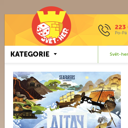
223 
Po-Pá 
KATEGORIE
Svět-her