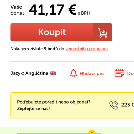
41,17 €
Vaše
cena:
s DPH
Koupit
Nákupem získáte
9 bodů
do
věrnostního programu
.
Jazyk:
Angličtina
Hlídací pes
Do
Potřebujete poradit nebo objednat?
223 
Zeptejte se nás!
1