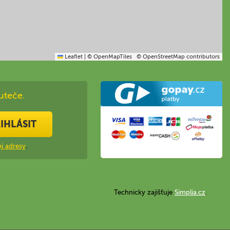
Leaflet
|
© OpenMapTiles
© OpenStreetMap contributors
uteče.
IHLÁSIT
j adresy
.
Technicky zajišťuje
Simplia.cz
.