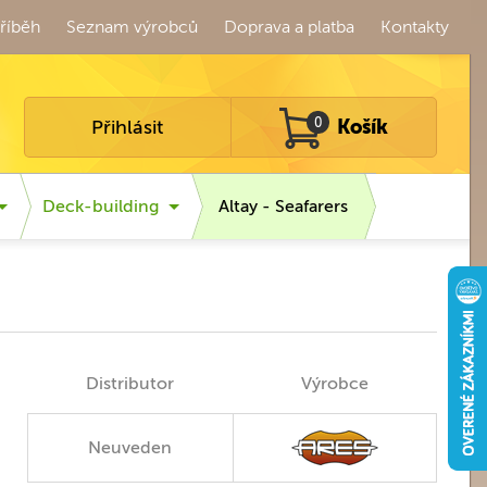
říběh
Seznam výrobců
Doprava a platba
Kontakty
Přihlásit
0
Košík
Deck-building
Altay - Seafarers
Distributor
Výrobce
Neuveden