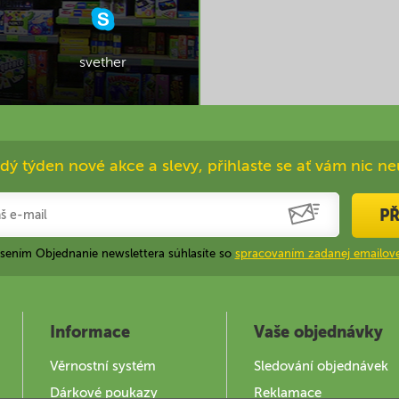
svether
dý týden nové akce a slevy, přihlaste se ať vám nic ne
PŘ
ásením Objednanie newslettera súhlasíte so
spracovaním zadanej emailove
Informace
Vaše objednávky
Věrnostní systém
Sledování objednávek
Dárkové poukazy
Reklamace