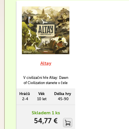
Altay
V civilizační hře Altay: Dawn
of Civilization stanete v čele
původních obyvatel Altaye,
kteří musí čelit příchodu
Hráčů
Věk
Délka hry
nových osadníků, kteří
2-4
10 let
45-90
přinášejí vyspělejší
technologie, řemesla, nové
Skladem 1 ks
zbraně a bojové techniky a
54,77 €
zcela odlišný životní styl.
Přijmete nové osadníky a