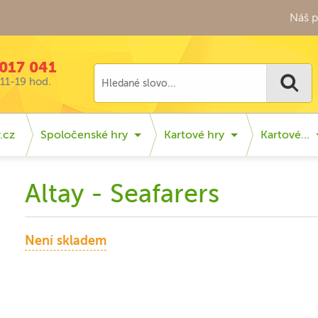
Náš p
017 041
11-19 hod.
.cz
Spoločenské hry
Kartové hry
Kartové…
Altay - Seafarers
Není skladem