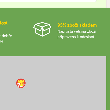
lost
95% zboží skladem
Naprostá většina zboží
t dobře
připravena k odeslání
me