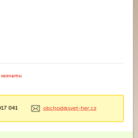
 seznamu
017 041
obchod@svet-her.cz