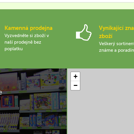
Kamenná prodejna
Vynikající zna
Vyzvedněte si zboží v
zboží
naší prodejně bez
Veškerý sortinen
poplatku
známe a poradí
+
−
e