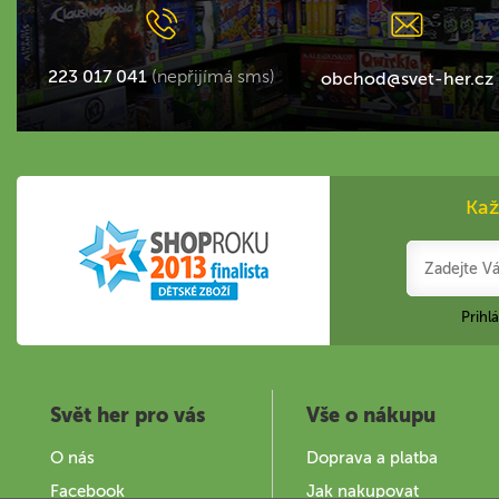
223 017 041
(nepřijímá sms)
obchod@svet-her.cz
Kaž
Prihl
Svět her pro vás
Vše o nákupu
O nás
Doprava a platba
Facebook
Jak nakupovat