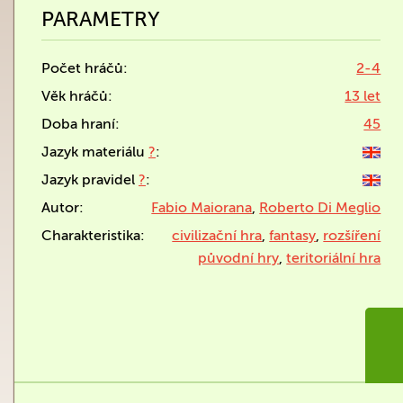
PARAMETRY
Počet hráčů:
2-4
Věk hráčů:
13 let
Doba hraní:
45
Jazyk materiálu
?
:
Jazyk pravidel
?
:
Autor:
Fabio Maiorana
,
Roberto Di Meglio
Charakteristika:
civilizační hra
,
fantasy
,
rozšíření
původní hry
,
teritoriální hra