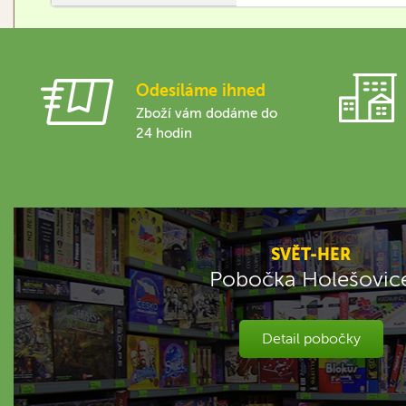
převezmete jejich
technologie nebo…
Odesíláme ihned
Zboží vám dodáme do
24 hodin
SVĚT-HER
Pobočka Holešovic
Detail pobočky