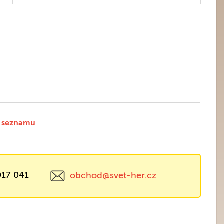
 seznamu
017 041
obchod@svet-her.cz