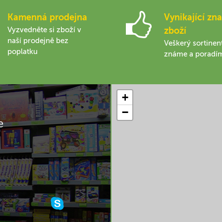
Kamenná prodejna
Vynikající zna
Vyzvedněte si zboží v
zboží
naší prodejně bez
Veškerý sortinen
poplatku
známe a poradí
+
−
e