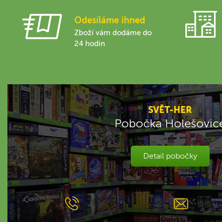
Odesíláme ihned
Zboží vám dodáme do
24 hodin
SVĚT-HER
Pobočka Holešovic
Detail pobočky