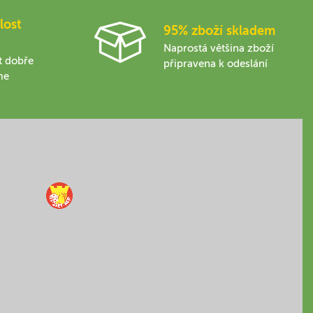
lost
95% zboží skladem
Naprostá většina zboží
t dobře
připravena k odeslání
me