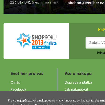
223 017 041
(nepřijímá sms)
obchod@svet-her.cz
Kaž
Prihl
Svět her pro vás
Vše o nákupu
O nás
Doprava a platba
Facebook
Jak nakupovat
Zajímavé stránky
Obchodní podmínky
Pre čo najlepší zážitok z nakupovania – aby fungovalo vyhľadávanie, aby sm
Provozovatel a kontakty
Podminky užití webu