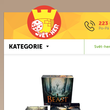
223 
Po-Pá 
KATEGORIE
Svět-her