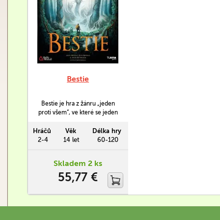
Bestie
Bestie je hra z žánru „jeden
proti všem“, ve které se jeden
hráč ujme role bestie:
obrovského mytického tvora,
Hráčů
Věk
Délka hry
který chce vyhnat cizáky ze
2-4
14 let
60-120
své domoviny. Z ostatních
hráčů se stanou lovci, kteří
Skladem 2 ks
musí společně bestii
55,77 €
vystopovat a skolit. Na čí
stranu se přidáte?