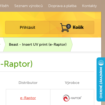
říběh
Seznam výrobců
Doprava a platba
Kontakty
Přihlásit
0
Košík
Beast - Insert UV print (e-Raptor)
e-Raptor)
Distributor
Výrobce
e-Raptor