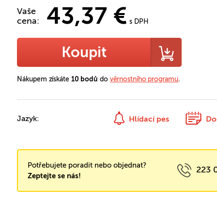
43,37 €
Vaše
cena:
s DPH
Koupit
Nákupem získáte
10 bodů
do
věrnostního programu
.
Jazyk:
Hlídací pes
Do
Potřebujete poradit nebo objednat?
223 
Zeptejte se nás!