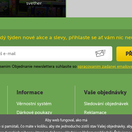
svether
dý týden nové akce a slevy, přihlaste se ať vám nic ne
PŘ
ásením Objednanie newslettera súhlasíte so
spracovaním zadanej emailove
Informace
Vaše objednávky
Věrnostní systém
Sledování objednávek
Dárkové poukazy
Reklamace
Aby web fungoval, ako má
Jak použít DOKY
e si pamätali, čo máte v košíku, aby ste jednoducho zistili stav Vašej objednávky,