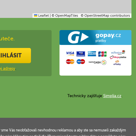
Leaflet
|
© OpenMapTiles
© OpenStreetMap contributors
uteče.
IHLÁSIT
j adresy
.
Technicky zajišťuje
Simplia.cz
.
 aby sme Vás neobťažovali nevhodnou reklamou a aby ste sa nemuseli zakaždým