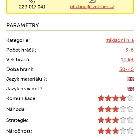
obchod@svet-her.cz
223 017 041
PARAMETRY
Kategorie:
základní hra
Počet hráčů:
3-6
Věk hráčů:
10 let
Doba hraní:
30-45
Jazyk materiálu
?
:
Jazyk pravidel
?
:
Komunikace:
Náhoda:
Strategie:
Náročnost: