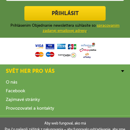
PŘIHLÁSIT
Prihlásením Objednanie newslettera súhlasíte so
spracovaním
zadanej emailovej adresy
.
SVĚT HER PRO VÁS
O nás
Facebook
Zajímavé stránky
Provozovatel a kontakty
VŠE O NÁKUPU
Aby web fungoval, ako má
Pre čo najlepší zážitok z nakupovania – aby fungovalo vyhľadávanie, aby sme