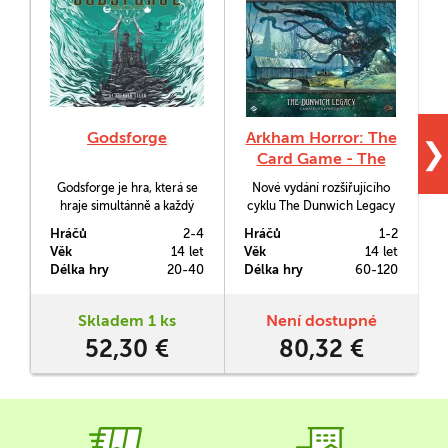
Godsforge
Arkham Horror: The
❯
Card Game - The
Dunwich Legacy:
Godsforge je hra, která se
Nové vydání rozšiřujícího
Campaign
hraje simultánně a každý
cyklu The Dunwich Legacy
Expansion
hráč v ní útočí vždy na
pro Arkham Horror LCG.
Hráčů
2-4
Hráčů
1-2
H
protivníka po levé ruce,
Věk
14 let
Věk
14 let
V
zatímco se bude bránit
k
Délka hry
20-40
Délka hry
60-120
D
protivníkovi zprava.
j
Skladem 1 ks
Není dostupné
52,30 €
80,32 €