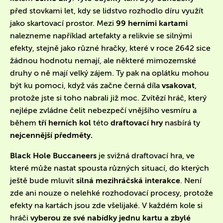
před stovkami let, kdy se lidstvo rozhodlo díru využít
jako skartovací prostor. Mezi
99 herními kartami
nalezneme například artefakty a relikvie se silnými
efekty, stejně jako různé hračky, které v roce 2642 sice
žádnou hodnotu nemají, ale některé mimozemské
druhy o ně mají velký zájem. Ty pak na oplátku mohou
být ku pomoci, když vás začne černá díla
vsakovat
,
protože jste si toho nabrali již moc. Zvítězí hráč, který
nejlépe zvládne čelit nebezpečí vnějšího vesmíru a
během
tří herních kol
této
draftovací hry
nasbírá ty
nejcennější předměty.
Black Hole Buccaneers
je svižná draftovací hra, ve
které může nastat spousta různých situací, do kterých
ještě bude mluvit
silná mezihráčská interakce
. Není
zde ani nouze o nelehké rozhodovací procesy, protože
efekty na kartách jsou zde všelijaké. V každém kole si
hráči
vyberou ze své nabídky jednu kartu a zbylé