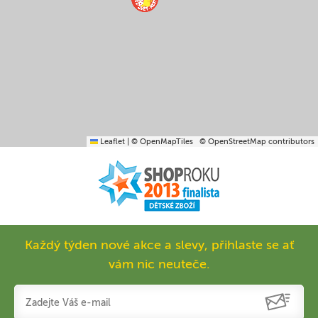
Leaflet
|
© OpenMapTiles
© OpenStreetMap contributors
Každý týden nové akce a slevy, přihlaste se ať
vám nic neuteče.