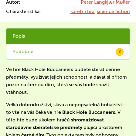
Autor:
Peter Langkjær Møller
Charakteristika:
karetní hra
,
science fiction
Popis
Podobné
2
Ve hře Black Hole Buccaneers budete sbírat cenné
předměty, využívat jejich schopnosti a dávat si přitom
pozor na černou díru, která se vás bude snažit
vtáhnout.
Velká dobrodružství, sláva a nepopsatelná bohatství -
to vše na vás čeká ve hře
Black Hole Buccaneers
. V
této hře bude úkolem hráčů
shromažďovat
starodávné sběratelské předměty
plující prostorem
kolem
černé díry
. Tyto objekty tam byly odhozeny