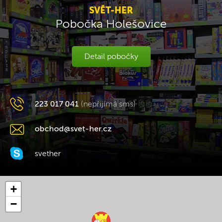
SVĚT-HER
Pobočka Holešovice
Detail pobočky
223 017 041
(nepřijímá sms)
obchod@svet-her.cz
svether
+
−