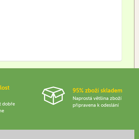
lost
95% zboží skladem
Naprostá většina zboží
t dobře
připravena k odeslání
me