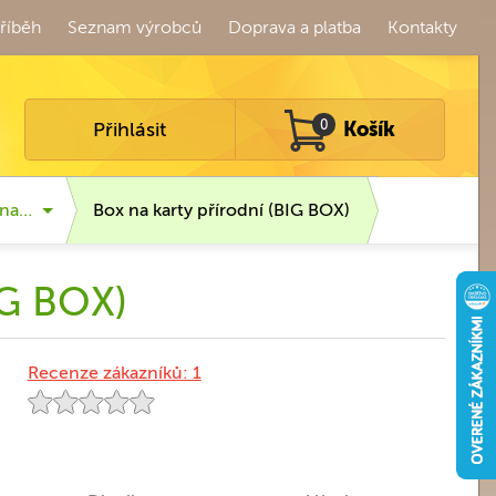
říběh
Seznam výrobců
Doprava a platba
Kontakty
Přihlásit
0
Košík
 na…
Box na karty přírodní (BIG BOX)
IG BOX)
Recenze zákazníků: 1