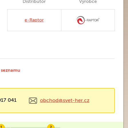
Distributor
Výrobce
e-Raptor
 seznamu
017 041
obchod@svet-her.cz
1
2