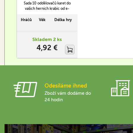
Sada 10 oddělovačů karet do
vašich herních krabic od e-
Raptoru.
Hráčů
Věk
Délka hry
Skladem 2 ks
4,92 €
Odesíláme ihned
Zboží vám dodáme do
24 hodin