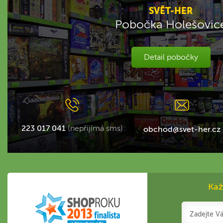
SVĚT-HER
Pobočka Holešovic
Detail pobočky
223 017 041
(nepřijímá sms)
obchod@svet-her.cz
Kaž