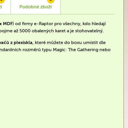
í
Podobné
zboží
ox MDF
) od firmy e-Raptor pro všechny, kdo hledají
 pojme až 5000 obalených karet a je stohovatelný.
ačů z plexiskla
, které můžete do boxu umístit dle
standardních rozměrů typu Magic: The Gathering nebo