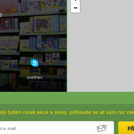
−
e
svether
dý týden nové akce a slevy, přihlaste se ať vám nic ne
PŘ