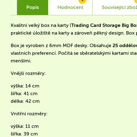
Popis
Hodnocení
Související
zbož
Kvalitní velký box na karty (
Trading Card Storage Big B
praktické úložiště na karty a zároveň pěkný design. Box
Box je vyroben z 6mm MDF desky. Obsahuje
25 oddělov
vlastních preferencí. Počítá se sběratelskými kartami 
menšími.
Vnější rozměry:
výška: 14 cm
šířka: 41 cm
délka: 42 cm
Vnitřní rozměry:
výška: 11 cm
šířka: 39 cm