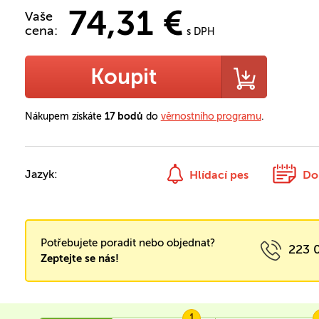
74,31 €
Vaše
cena:
s DPH
Koupit
Nákupem získáte
17 bodů
do
věrnostního programu
.
Jazyk:
Hlídací pes
Do
Potřebujete poradit nebo objednat?
223 
Zeptejte se nás!
1