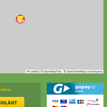
Leaflet
|
© OpenMapTiles
© OpenStreetMap contributors
uteče.
IHLÁSIT