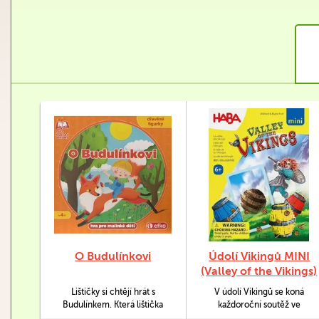
O Budulínkovi
Údolí Vikingů MINI
(Valley of the Vikings)
Lištičky si chtějí hrát s
V údolí Vikingů se koná
Budulínkem. Která lištička
každoroční soutěž ve
vyhrabe noru vedoucí k
shazování sudů. Jste dost