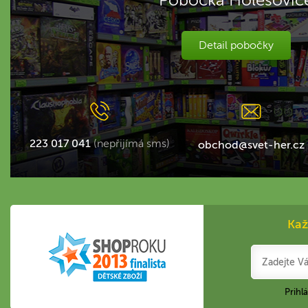
Detail pobočky
223 017 041
(nepřijímá sms)
obchod@svet-her.cz
Kaž
Prihl