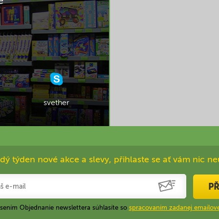
svether
dý týden nové akce a slevy, přihlaste se ať vám nic ne
PŘ
ásením Objednanie newslettera súhlasíte so
spracovaním zadanej emailove