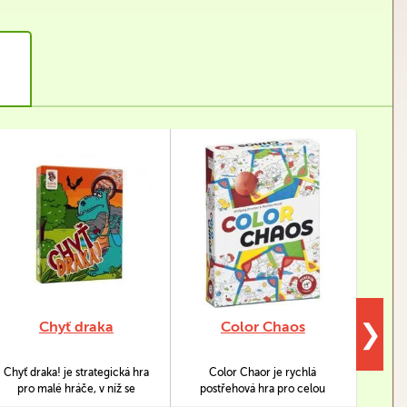
Chyť draka
Color Chaos
❯
Chyť draka! je strategická hra
Color Chaor je rychlá
Ces
pro malé hráče, v níž se
postřehová hra pro celou
soubo
ocitají v bájné zemi
rodinu.