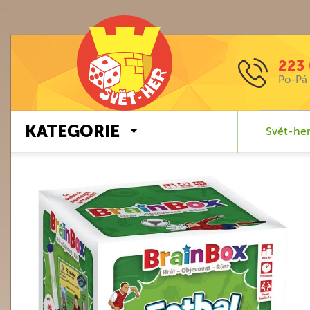
223 
Po-Pá 
KATEGORIE
Svět-her