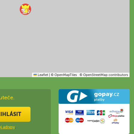
Leaflet
|
© OpenMapTiles
© OpenStreetMap contributors
uteče.
IHLÁSIT
j adresy
.