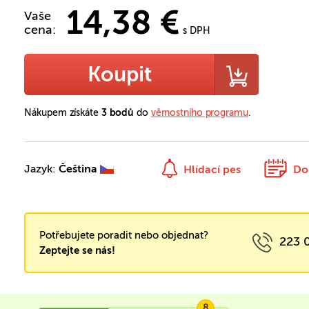
14,38 €
Vaše
cena:
s DPH
Koupit
Nákupem získáte
3 bodů
do
věrnostního programu
.
Jazyk:
Čeština
Hlídací pes
Do
Potřebujete poradit nebo objednat?
223 
Zeptejte se nás!
8