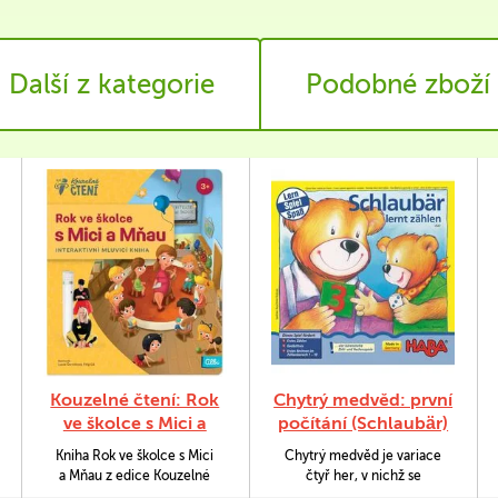
Další z kategorie
Podobné zboží
Kouzelné čtení: Rok
Chytrý medvěd: první
ve školce s Mici a
počítání (Schlaubär)
Mňau (kniha)
Kniha Rok ve školce s Mici
Chytrý medvěd je variace
a Mňau z edice Kouzelné
čtyř her, v nichž se
čtení zobrazuje 10 měsíců
průvodcem dětí, které se