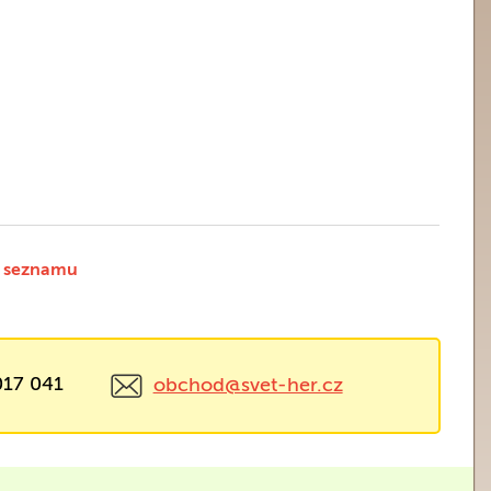
 seznamu
017 041
obchod@svet-her.cz