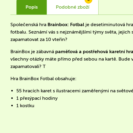
Popis
Podobné
zboží
Společenská hra
Brainbox:
Fotbal
je desetiminutová hra
fotbalu. Seznámí vás s nejznámějšími týmy světa, jejich
zapamatovat za 10 vteřin?
BrainBox je zábavná
paměťová a postřehová karetní hr
všechny otázky máte přímo před sebou na kartě. Bude vá
zapamatovali? T
Hra BrainBox Fotbal obsahuje:
55 hracích karet s ilustracemi zaměřenými na světové 
1 přesýpací hodiny
1 kostku