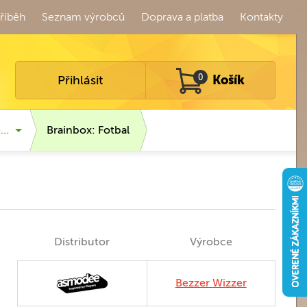
říběh
Seznam výrobců
Doprava a platba
Kontakty
Přihlásit
0
Košík
é…
Brainbox: Fotbal
Distributor
Výrobce
Bezzer Wizzer