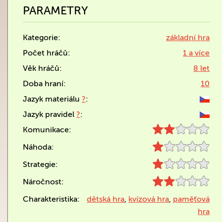
PARAMETRY
Kategorie:
základní hra
Počet hráčů:
1 a více
Věk hráčů:
8 let
Doba hraní:
10
Jazyk materiálu
?
:
Jazyk pravidel
?
:
Komunikace:
Náhoda:
Strategie:
Náročnost:
Charakteristika:
dětská hra
,
kvízová hra
,
paměťová
hra