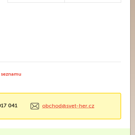
 seznamu
017 041
obchod@svet-her.cz