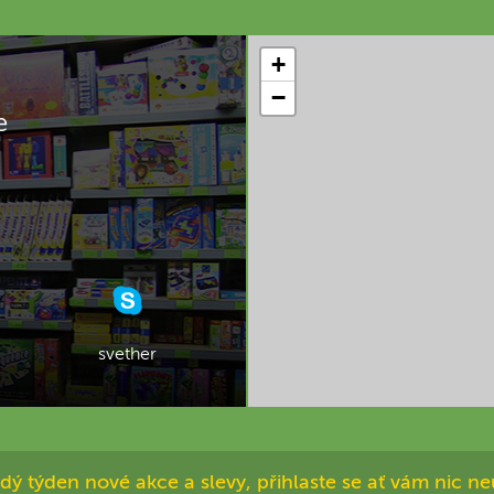
+
−
e
svether
dý týden nové akce a slevy, přihlaste se ať vám nic ne