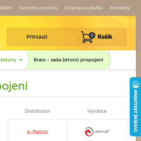
říběh
Seznam výrobců
Doprava a platba
Kontakty
Přihlásit
0
Košík
 žetony
Brass - sada žetonů propojení
pojení
Distributor
Výrobce
e-Raptor