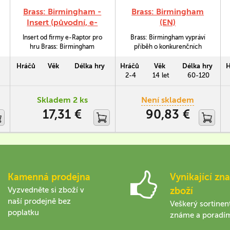
Brass: Birmingham -
Brass: Birmingham
Insert (původní, e-
(EN)
Raptor)
Insert od firmy e-Raptor pro
Brass: Birmingham vypráví
hru Brass: Birmingham
příběh o konkurenčních
(Brass). Všechny komponenty
továrnících z Birminghamu či
mají své místo, insert počítá s
jeho okolí během anglické
Hráčů
Věk
Délka hry
Hráčů
Věk
Délka hry
H
obalenými kartami.
Průmyslové revoluce, tedy
2-4
14 let
60-120
mezi lety 1770-1870.
Skladem 2 ks
Není skladem
17,31 €
90,83 €
Kamenná prodejna
Vynikající zna
Vyzvedněte si zboží v
zboží
naší prodejně bez
Veškerý sortinen
poplatku
známe a poradí