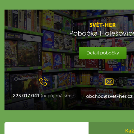
SVĚT-HER
Pobočka Holešovic
Detail pobočky
223 017 041
(nepřijímá sms)
obchod@svet-her.cz
Kaž