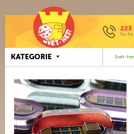
223 
Po-Pá 
KATEGORIE
Svět-her