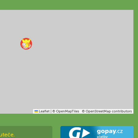
Leaflet
|
© OpenMapTiles
© OpenStreetMap contributors
uteče.