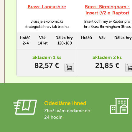
Brass: Lancashire
Brass: Birmingham -
Insert (V2 e-Raptor)
Brass je ekonomická
Insert od firmy e-Raptor pro
strategická hra v tak trochu
hru Brass Birmingham (Brass
"vláčkovém" hávu. Autorem je
CZ). Všechny komponenty
Martin Wallace, autor
mají své místo, insert počítá s
Hráčů
Věk
Délka hry
Hráčů
Věk
Délka hry
například veleúspěšné hry
obalenými kartami.
2-4
14 let
120-180
Age of Steam. Wallace je
zárukou komplexnosti a
Skladem 1 ks
Skladem 2 ks
skvěle fungujících
82,57 €
21,85 €
mechanismů, které kladou na
hráče vysoké nároky.
Odesíláme ihned
Zboží vám dodáme do
24 hodin