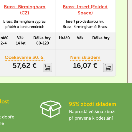
Brass: Birmingham
Brass: Insert (Folded
(CZ)
Space)
Brass: Birmingham vypráví
Insert pro deskovou hru
příběh o konkurenčních
Brass: Birmingham či Brass:
továrnících z Birminghamu či
Lancashire od firmy Folded
jeho okolí během anglické
Space umožňuje efektivní
ráčů
Věk
Délka hry
Hráčů
Věk
Délka hry
Průmyslové revoluce, tedy
skladování jednotlivých
2-4
14 let
60-120
mezi lety 1770-1870.
komponent. Vzhledem k
tomu, že je vše pěkně
Očekáváme 30. 6.
Není skladem
rozděleno a uspořádáno,
57,62 €
16,07 €
urychluje to i samotný set up
hry.
lost
95% zboží skladem
Naprostá většina zboží
t dobře
připravena k odeslání
me