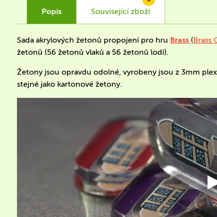
Popis
Související
zboží
Sada akrylových žetonů propojení pro hru
Brass
(
Brass 
žetonů (56 žetonů vlaků a 56 žetonů lodí).
Žetony jsou opravdu odolné, vyrobeny jsou z 3mm plexi
stejné jako kartonové žetony.