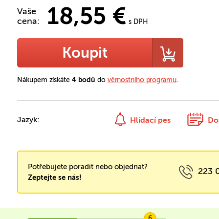
18,55 €
Vaše
cena:
s DPH
Koupit
Nákupem získáte
4 bodů
do
věrnostního programu
.
Jazyk:
Hlídací pes
Do
Potřebujete poradit nebo objednat?
223 
Zeptejte se nás!
6