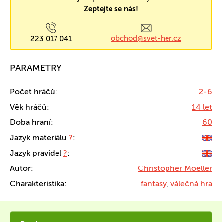
Zeptejte se nás!
obchod@svet-her.cz
223 017 041
PARAMETRY
Počet hráčů:
2-6
Věk hráčů:
14 let
Doba hraní:
60
Jazyk materiálu
?
:
Jazyk pravidel
?
:
Autor:
Christopher Moeller
Charakteristika:
fantasy
,
válečná hra