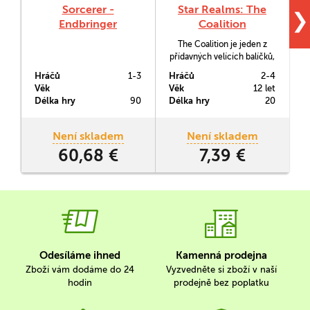
Sorcerer -
Star Realms: The
❯
Endbringer
Coalition
The Coalition je jeden z
přídavných velících balíčků,
které byly vyrobeny
m
Hráčů
1-3
Hráčů
2-4
H
společně se základní edicí
Věk
Věk
12 let
V
Star Realms: Frontiers.
Délka hry
90
Délka hry
20
D
n
Není skladem
Není skladem
60,68 €
7,39 €
Odesíláme ihned
Kamenná prodejna
Zboží vám dodáme do 24
Vyzvedněte si zboží v naší
hodin
prodejně bez poplatku