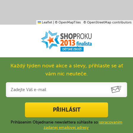
Leaflet
|
© OpenMapTiles
© OpenStreetMap contributors
Každý týden nové akce a slevy, přihlaste se ať
vám nic neuteče.
PŘIHLÁSIT
Prihlásením Objednanie newslettera súhlasíte so
spracovaním
zadanej emailovej adresy
.