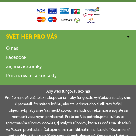
SVĚT HER PRO VÁS
O nás
Facebook
Zajímavé stránky
Provozovatel a kontakty
VŠE O NÁKUPU
Aby web fungoval, ako má
Pre čo najlepší zážitok z nakupovania – aby fungovalo vyhľadávanie, aby sme
si pamätali, čo máte v košíku, aby ste jednoducho zistili stav Vašej
INFORMACE
objednávky, aby sme Vás neobťažovali nevhodnou reklamou a aby ste sa
nemuseli zakaždým prihlasovať. Preto od Vás potrebujeme súhlas so
VAŠE OBJEDNÁVKY
spracovaním súborov cookies, tj malých súborov, ktoré sa dočasne ukladajú
vo Vašom prehliadači. Ďakujeme, že nám kliknutím na tlačidlo "Rozumiem"