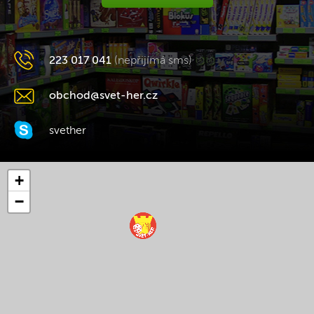
223 017 041
(nepřijímá sms)
obchod@svet-her.cz
svether
+
−