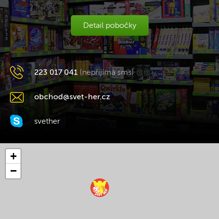
Detail pobočky
223 017 041
(nepřijímá sms)
obchod@svet-her.cz
svether
+
−