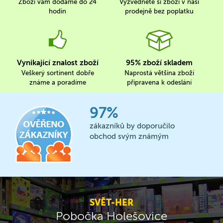
Zboží vám dodáme do 24
Vyzvedněte si zboží v naší
hodin
prodejně bez poplatku
Vynikající znalost zboží
95% zboží skladem
Veškerý sortinent dobře
Naprostá většina zboží
známe a poradíme
připravena k odeslání
97%
zákazníků by doporučilo
obchod svým známým
SVĚT-HER
Pobočka Holešovice