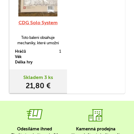
CDG Solo System
Toto balení obsahuje
mechaniky, které umožní
osamoceným hráčům
Hráčů
1
ponořit se do víru bitevních
Věk
CDG her od vydavatele
Délka hry
GMT.
Skladem 3 ks
21,80 €
Odesíláme ihned
Kamenná prodejna