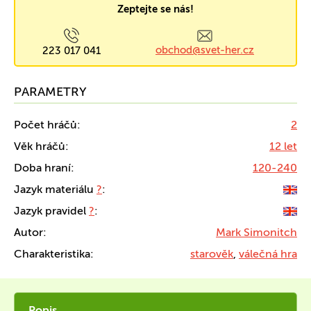
Zeptejte se nás!
obchod@svet-her.cz
223 017 041
PARAMETRY
Počet hráčů:
2
Věk hráčů:
12 let
Doba hraní:
120-240
Jazyk materiálu
?
:
Jazyk pravidel
?
:
Autor:
Mark Simonitch
Charakteristika:
starověk
,
válečná hra
Popis