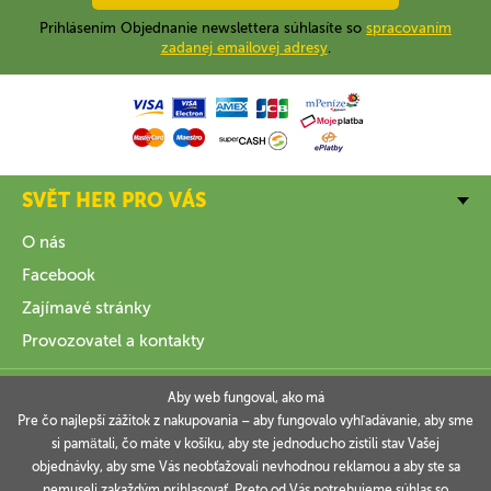
Prihlásením Objednanie newslettera súhlasíte so
spracovaním
zadanej emailovej adresy
.
SVĚT HER PRO VÁS
O nás
Facebook
Zajímavé stránky
Provozovatel a kontakty
VŠE O NÁKUPU
Aby web fungoval, ako má
Pre čo najlepší zážitok z nakupovania – aby fungovalo vyhľadávanie, aby sme
si pamätali, čo máte v košíku, aby ste jednoducho zistili stav Vašej
INFORMACE
objednávky, aby sme Vás neobťažovali nevhodnou reklamou a aby ste sa
nemuseli zakaždým prihlasovať. Preto od Vás potrebujeme súhlas so