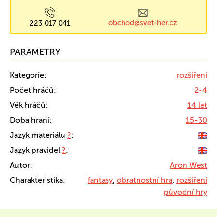
obchod@svet-her.cz
223 017 041
PARAMETRY
Kategorie:
rozšíření
Počet hráčů:
2-4
Věk hráčů:
14 let
Doba hraní:
15-30
Jazyk materiálu
?
:
Jazyk pravidel
?
:
Autor:
Aron West
Charakteristika:
fantasy
,
obratnostní hra
,
rozšíření
původní hry