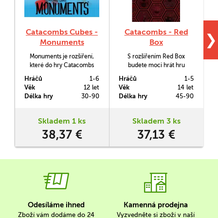
Catacombs Cubes -
Catacombs - Red
C
❯
Monuments
Box
Monuments je rozšíření,
S rozšířením Red Box
které do hry Catacombs
budete moci hrát hru
Cubes přidává materiál pro
Catacombs buď čistě
C
Hráčů
1-6
Hráčů
1-5
H
zakomponování 5. a 6.
kooperativně nebo i sólo.
Věk
12 let
Věk
14 let
V
hráče. Také přichází s
Délka hry
30-90
Délka hry
45-90
D
novým typem budovy,
monumentem.
Skladem 1 ks
Skladem 3 ks
38,37 €
37,13 €
Odesíláme ihned
Kamenná prodejna
Zboží vám dodáme do 24
Vyzvedněte si zboží v naší