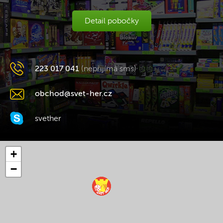
Detail pobočky
223 017 041
(nepřijímá sms)
obchod@svet-her.cz
svether
+
−