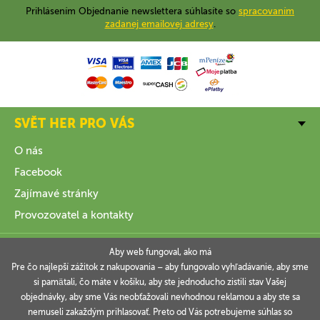
Prihlásením Objednanie newslettera súhlasíte so
spracovaním
zadanej emailovej adresy
.
SVĚT HER PRO VÁS
O nás
Facebook
Zajímavé stránky
Provozovatel a kontakty
VŠE O NÁKUPU
Aby web fungoval, ako má
Pre čo najlepší zážitok z nakupovania – aby fungovalo vyhľadávanie, aby sme
si pamätali, čo máte v košíku, aby ste jednoducho zistili stav Vašej
INFORMACE
objednávky, aby sme Vás neobťažovali nevhodnou reklamou a aby ste sa
nemuseli zakaždým prihlasovať. Preto od Vás potrebujeme súhlas so