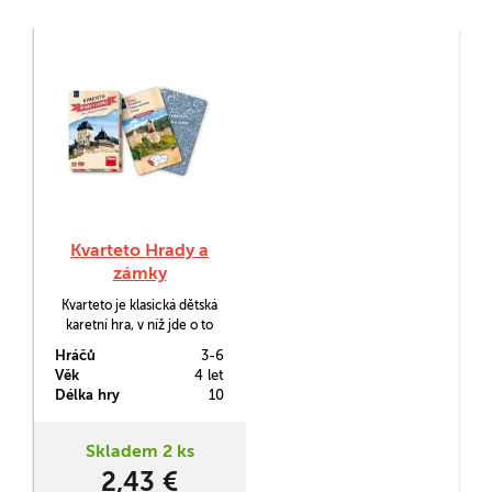
Kvarteto Hrady a
zámky
Kvarteto je klasická dětská
karetní hra, v níž jde o to
sestavit čtveřici karet, která
Hráčů
3-6
má něco společného. Díky
Věk
4 let
kvartetu Hrady a zámky děti
Délka hry
10
navíc poznají památky
České republiky a
Slovenska.
Skladem 2 ks
2,43 €