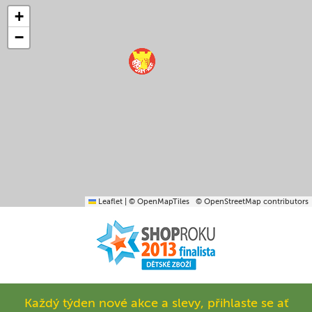
+
−
Leaflet
|
© OpenMapTiles
© OpenStreetMap contributors
Každý týden nové akce a slevy, přihlaste se ať