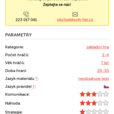
Zeptejte se nás!
obchod@svet-her.cz
223 017 041
PARAMETRY
Kategorie:
základní hra
Počet hráčů:
2-4
Věk hráčů:
7 let
Doba hraní:
20-30
Jazyk materiálu
?
:
neobsahuje text
Jazyk pravidel
?
:
Komunikace:
Náhoda:
Strategie: