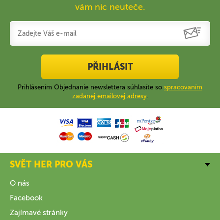
vám nic neuteče.
PŘIHLÁSIT
Prihlásením Objednanie newslettera súhlasíte so
spracovaním
zadanej emailovej adresy
.
SVĚT HER PRO VÁS
O nás
Facebook
Zajímavé stránky