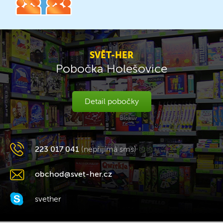
SVĚT-HER
Pobočka Holešovice
Detail pobočky
223 017 041
(nepřijímá sms)
obchod@svet-her.cz
svether