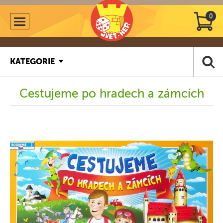
0
KATEGORIE
Cestujeme po hradech a zámcích