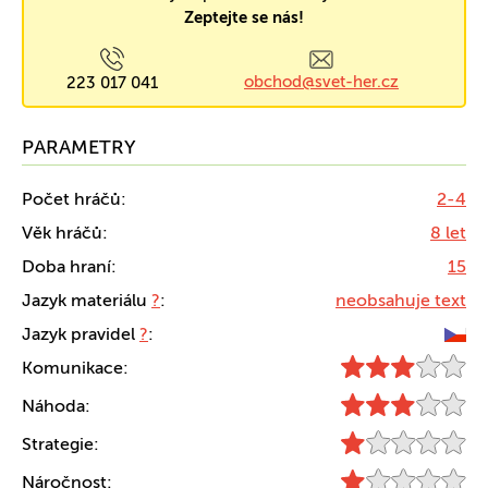
Zeptejte se nás!
obchod@svet-her.cz
223 017 041
PARAMETRY
Počet hráčů:
2-4
Věk hráčů:
8 let
Doba hraní:
15
Jazyk materiálu
?
:
neobsahuje text
Jazyk pravidel
?
:
Komunikace:
Náhoda:
Strategie:
Náročnost: