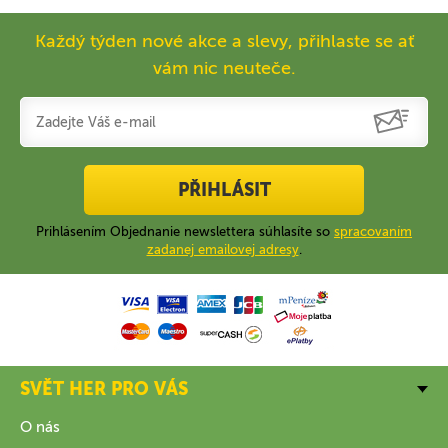
Každý týden nové akce a slevy, přihlaste se ať
vám nic neuteče.
PŘIHLÁSIT
Prihlásením Objednanie newslettera súhlasíte so
spracovaním
zadanej emailovej adresy
.
SVĚT HER PRO VÁS
O nás