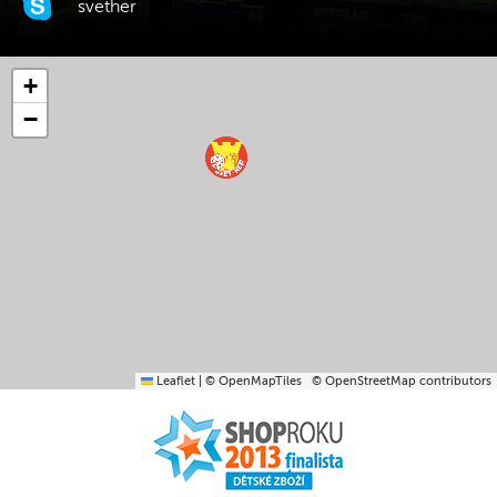
svether
+
−
Leaflet
|
© OpenMapTiles
© OpenStreetMap contributors