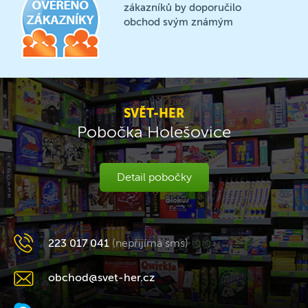
zákazníků by doporučilo
obchod svým známým
SVĚT-HER
Pobočka Holešovice
Detail pobočky
223 017 041
(nepřijímá sms)
obchod@svet-her.cz