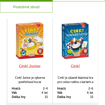
Podobné zboží
Cink! Junior
Cink!
Cink! Junior je výborná
Cink! je úžasně bláznivá hra
postřehová hra se
pro celou rodinu s kartami a
zvonečkem, kterou si
zvonečkem. Rozvíjí postřeh
Hráčů
2-4
Hráčů
2-6
rychle oblíbí malí hráči, pro
a rychlou reakci!
Věk
4 let
Věk
6 let
které je určena, i jejich
Délka hry
15
Délka hry
15
rodiče.