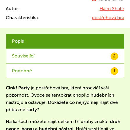
Autor:
Haim Shafir
Charakteristika:
postřehová hra
Popis
Související
2
Podobné
1
Cink! Party
je postřehová hra, která procvičí vaši
pozornost. Ovoce se tentokrát chopilo hudebních
nástrojů a oslavuje. Dokážete co nejrychleji najít dvě
příbuzné karty?
Na kartách můžete najít celkem tři druhy znaků:
druh
ovoce, barvu a hudební nástroj
. Hráči se střídají ve