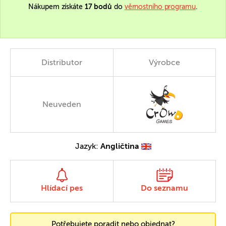
Nákupem získáte
17 bodů
do
věrnostního programu
.
Distributor
Výrobce
Neuveden
Jazyk:
Angličtina
Hlídací pes
Do seznamu
Potřebujete poradit nebo objednat?