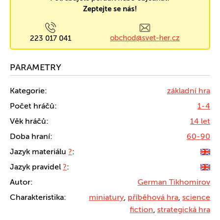
Zeptejte se nás!
obchod@svet-her.cz
223 017 041
PARAMETRY
Kategorie:
základní hra
Počet hráčů:
1-4
Věk hráčů:
14 let
Doba hraní:
60-90
Jazyk materiálu
?
:
Jazyk pravidel
?
:
Autor:
German Tikhomirov
Charakteristika:
miniatury
,
příběhová hra
,
science
fiction
,
strategická hra