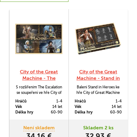
City of the Great
City of the Great
Machine - The
Machine - Stand in
Escalation
Heroes
S rozšířením The Escalation
Balení Stand in Heroes ke
se soupeření ve hře City of
hře City of Great Machine
the Great Machine (vyšlo
vám dává do rukou
Hráčů
1-4
Hráčů
1-4
česky jako V zajetí
následníky selhavších
Věk
14 let
Věk
14 let
všehostroje) posune na
hrdinů z původní hry, abyste
Délka hry
60-90
Délka hry
60-90
zcela novou úroveň.
mohli úspěšně dokončit
jejich práci.
Není skladem
Skladem 2 ks
34,16 €
32,93 €