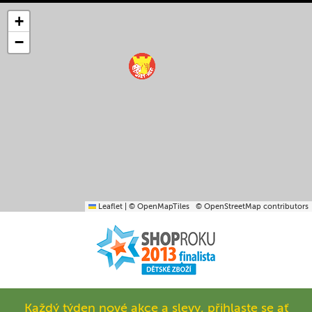
+
−
Leaflet
|
© OpenMapTiles
© OpenStreetMap contributors
Každý týden nové akce a slevy, přihlaste se ať