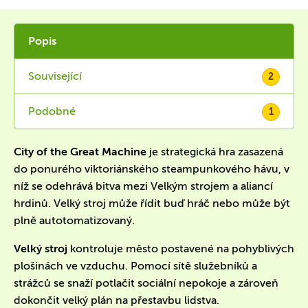
Popis
Související
2
Podobné
1
City of the Great Machine
je strategická hra zasazená
do ponurého viktoriánského steampunkového hávu, v
níž se odehrává bitva mezi Velkým strojem a aliancí
hrdinů. Velký stroj může řídit buď hráč nebo může být
plně autotomatizovaný.
Velký stroj
kontroluje město postavené na pohyblivých
plošinách ve vzduchu. Pomocí sítě služebníků a
strážců se snaží potlačit sociální nepokoje a zároveň
dokončit velký plán na přestavbu lidstva.