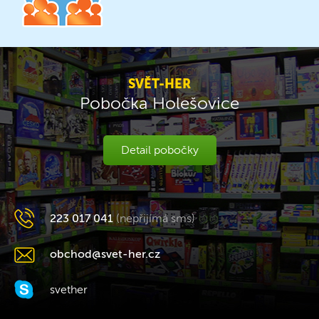
SVĚT-HER
Pobočka Holešovice
Detail pobočky
223 017 041
(nepřijímá sms)
obchod@svet-her.cz
svether