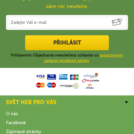
vám nic neuteče.
PŘIHLÁSIT
Prihlásením Objednanie newslettera súhlasíte so
spracovaním
zadanej emailovej adresy
.
SVĚT HER PRO VÁS
O nás
Facebook
Zajímavé stránky