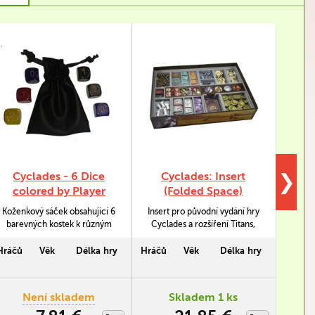
Cyclades - 6 Dice
Cyclades: Insert
❯
colored by Player
(Folded Space)
Koženkový sáček obsahující 6
Insert pro původní vydání hry
Demon
barevných kostek k různým
Cyclades a rozšíření Titans,
bohů
armádám do hry Cyclades.
Monuments, Hades, Hecate a
mram
Což každému střetu dodá na
Ancient Ruins od firmy Folded
Monum
Hráčů
Věk
Délka hry
Hráčů
Věk
Délka hry
Hráčů
velikosti.
Space umožňuje efektivní
2-5
skladování jednotlivých
komponent. Vzhledem k
Není skladem
Skladem 1 ks
tomu, že je vše pěkně
rozděleno a uspořádáno,