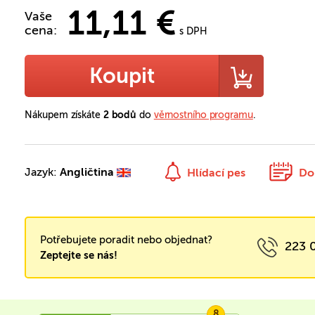
11,11 €
Vaše
cena:
s DPH
Koupit
Nákupem získáte
2 bodů
do
věrnostního programu
.
Jazyk:
Angličtina
Hlídací pes
Do
Potřebujete poradit nebo objednat?
223 
Zeptejte se nás!
8