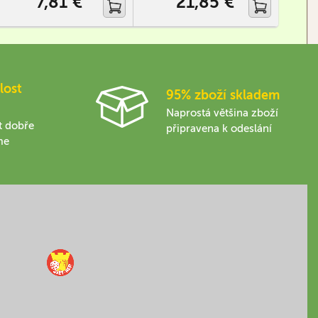
7,81 €
21,85 €
urychluje to i samotný set up
hry.
lost
95% zboží skladem
Naprostá většina zboží
t dobře
připravena k odeslání
me