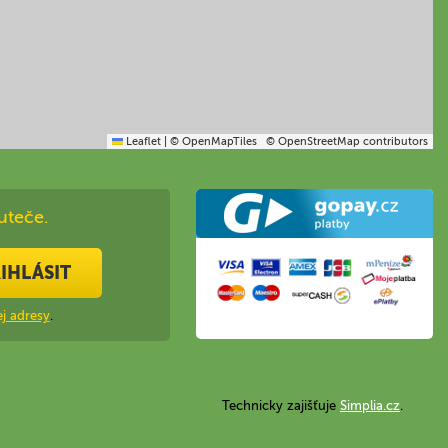
Leaflet
|
© OpenMapTiles
© OpenStreetMap contributors
uteče.
IHLÁSIT
j adresy
.
Technicky zajišťuje
Simplia.cz
.