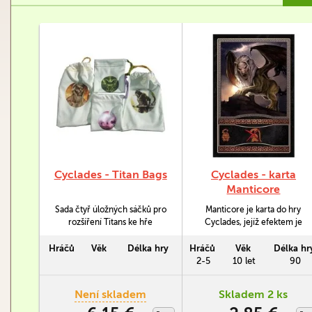
Cyclades - Titan Bags
Cyclades - karta
Manticore
Sada čtyř úložných sáčků pro
Manticore je karta do hry
rozšíření Titans ke hře
Cyclades, jejíž efektem je
Cyclades.
eliminace protivníkova hrdiny.
Pokud je však tento hrdina na
Hráčů
Věk
Délka hry
Hráčů
Věk
Délka hr
stejném ostrově jako Chiron,
2-5
10 let
90
tak na něj Mantichora nemůže
cílit.
Není skladem
Skladem 2 ks