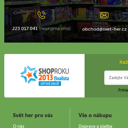
223 017 041
(nepřijímá sms)
obchod@svet-her.cz
Kaž
Prihl
Svět her pro vás
Vše o nákupu
O nás
Doprava a platba