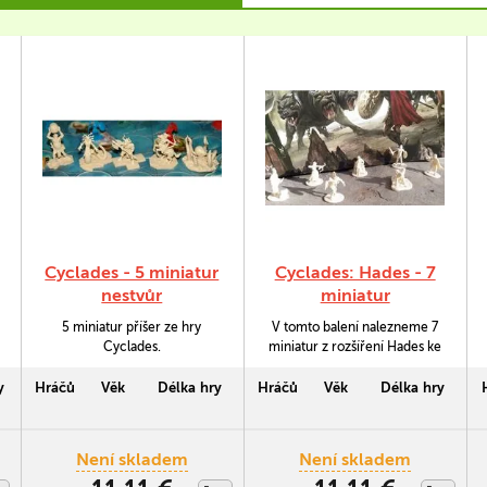
Cyclades - 5 miniatur
Cyclades: Hades - 7
nestvůr
miniatur
5 miniatur příšer ze hry
V tomto balení nalezneme 7
Cyclades.
miniatur z rozšíření Hades ke
hře Cyclades.
y
Hráčů
Věk
Délka hry
Hráčů
Věk
Délka hry
Není skladem
Není skladem