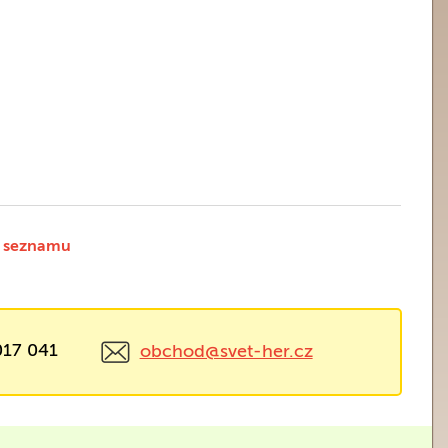
 seznamu
017 041
obchod@svet-her.cz