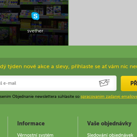
svether
dý týden nové akce a slevy, přihlaste se ať vám nic ne
PŘ
ásením Objednanie newslettera súhlasíte so
spracovaním zadanej emailove
Informace
Vaše objednávky
Věrnostní systém
Sledování objednávek