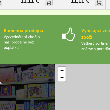
11,11 €
11,11 €
Kamenná prodejna
Vynikající zna
Vyzvedněte si zboží v
zboží
naší prodejně bez
Veškerý sortinen
poplatku
známe a poradí
+
−
e