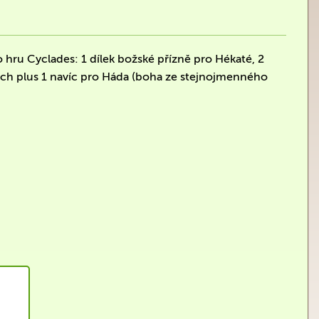
o hru Cyclades: 1 dílek božské přízně pro Hékaté, 2
ách plus 1 navíc pro Háda (boha ze stejnojmenného