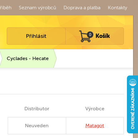
říběh
Seznam výrobců
Doprava a platba
Kontakty
Přihlásit
0
Košík
Cyclades - Hecate
Distributor
Výrobce
Neuveden
Matagot