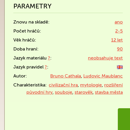
PARAMETRY
Znovu na skladě:
ano
Počet hráčů:
2-5
Věk hráčů:
12 let
Doba hraní:
90
Jazyk materiálu
?
:
neobsahuje text
Jazyk pravidel
?
:
Autor:
Bruno Cathala
,
Ludovic Maublanc
Charakteristika:
civilizační hra
,
mytologie
,
rozšíření
původní hry
,
souboje
,
starověk
,
stavba města