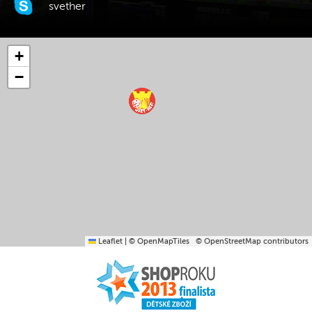
svether
+
−
Leaflet
|
© OpenMapTiles
© OpenStreetMap contributors