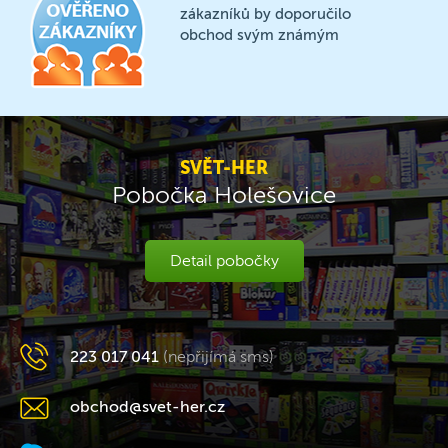
zákazníků by doporučilo
obchod svým známým
SVĚT-HER
Pobočka Holešovice
Detail pobočky
223 017 041
(nepřijímá sms)
obchod@svet-her.cz