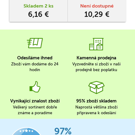
sobě patřící kartičky položí
Skladem 2 ks
Není dostupné
vedle sebe či pod sebe.
6,16 €
10,29 €
Odesíláme ihned
Kamenná prodejna
Zboží vám dodáme do 24
Vyzvedněte si zboží v naší
hodin
prodejně bez poplatku
Vynikající znalost zboží
95% zboží skladem
Veškerý sortinent dobře
Naprostá většina zboží
známe a poradíme
připravena k odeslání
97%