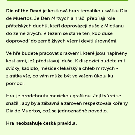
Die of the Dead
je kostková hra s tematikou svátku Dia
de Muertos. Je Den Mrtvých a hráči přebírají role
přátelských duchů, kteří doprovázejí duše z Mictlanu
do země živých. Vítězem se stane ten, kdo duše
doprovodí do země živých všemi devíti úrovněmi.
Ve hře budete pracovat s rakvemi, které jsou naplněny
kostkami, jež představují duše. K dispozici budete mít
svíčky, kadidlo, měsíček lékařský a chléb mrtvých -
zkrátka vše, co vám může být ve vašem úkolu ku
pomoci.
Hra je prodchnuta mexickou grafikou. Její tvůrci se
snažili, aby byla zábavná a zároveň respektovala kořeny
Dia de Muertos, což se jednoznačně povedlo.
Hra neobsahuje česká pravidla.