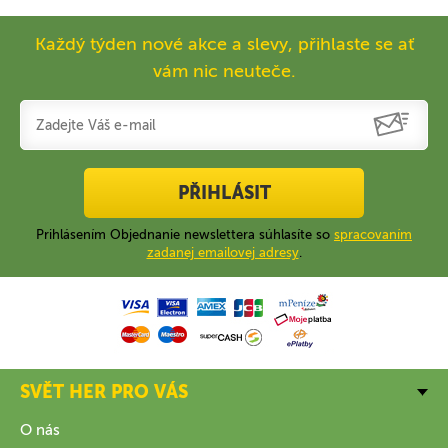
Každý týden nové akce a slevy, přihlaste se ať
vám nic neuteče.
PŘIHLÁSIT
Prihlásením Objednanie newslettera súhlasíte so
spracovaním
zadanej emailovej adresy
.
SVĚT HER PRO VÁS
O nás