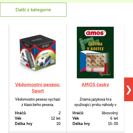
Další z kategorie
Vědomostní pexeso:
AMOS český
❯
Sport
Vědomostní pexeso vychází
Známá jazyková hra
V
z klasického pexesa.
využívající prvku náhody v
Nehledají se však dva stejné
podobě kostek.
n
Hráčů
2
Hráčů
libovolný
H
obrázky, ale dvě informace,
s
Věk
12 let
Věk
6 let
V
které k sobě patří. Text je
Délka hry
10
Délka hry
15-30
D
doplněn motivem, který
tvoří celek, jakmile se dvě k