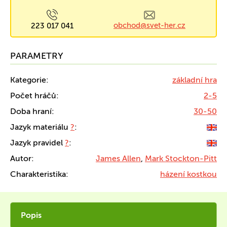
obchod@svet-her.cz
223 017 041
PARAMETRY
Kategorie:
základní hra
Počet hráčů:
2-5
Doba hraní:
30-50
Jazyk materiálu
?
:
Jazyk pravidel
?
:
Autor:
James Allen
,
Mark Stockton-Pitt
Charakteristika:
házení kostkou
Popis