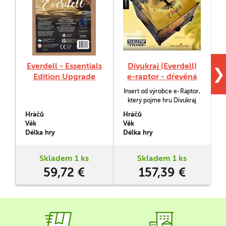
Everdell - Essentials
Divukraj (Everdell)
❯
Edition Upgrade
e-raptor - dřevěná
Pack
krabice s insertem
Insert od výrobce e-Raptor,
(na základ +
který pojme hru Divukraj
všechny rozšíření)
(Everdell) a následující
Hráčů
Hráčů
H
rozšíření: Perlava
Věk
Věk
V
(Pearlbrook), Zvonkobraní
Délka hry
Délka hry
D
(Bellfaire), Skálověží
(Spirecrest), Nový Lískovec
(Newleaf) a Mlžný les
Skladem 1 ks
Skladem 1 ks
(Mistwood). S ním si budete
59,72 €
157,39 €
moci zorganizovat uložení
herních komponent a tím si
i zkvalitnit samotný…