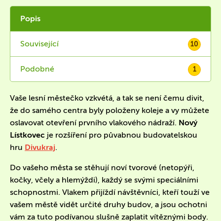
Popis
Související
10
Podobné
1
Vaše lesní městečko vzkvétá, a tak se není čemu divit,
že do samého centra byly položeny koleje a vy můžete
oslavovat otevření prvního vlakového nádraží.
Nový
Lístkovec
je rozšíření pro půvabnou budovatelskou
hru
Divukraj
.
Do vašeho města se stěhují noví tvorové (netopýři,
kočky, včely a hlemýždi), každý se svými speciálními
schopnostmi. Vlakem přijíždí návštěvníci, kteří touží ve
vašem městě vidět určité druhy budov, a jsou ochotni
vám za tuto podívanou slušně zaplatit vítěznými body.