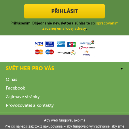
PŘIHLÁSIT
Prihlásením Objednanie newslettera súhlasíte so
spracovaním
zadanej emailovej adresy
.
SVĚT HER PRO VÁS
O nás
Facebook
Zajímavé stránky
Provozovatel a kontakty
VŠE O NÁKUPU
Aby web fungoval, ako má
Pre čo najlepší zážitok z nakupovania – aby fungovalo vyhľadávanie, aby sme