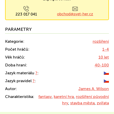
obchod@svet-her.cz
223 017 041
PARAMETRY
Kategorie:
rozšíření
Počet hráčů:
1-4
Věk hráčů:
10 let
Doba hraní:
40-100
Jazyk materiálu
?
:
Jazyk pravidel
?
:
Autor:
James A. Wilson
Charakteristika:
fantasy
,
karetní hra
,
rozšíření původní
hry
,
stavba města
,
zvířata