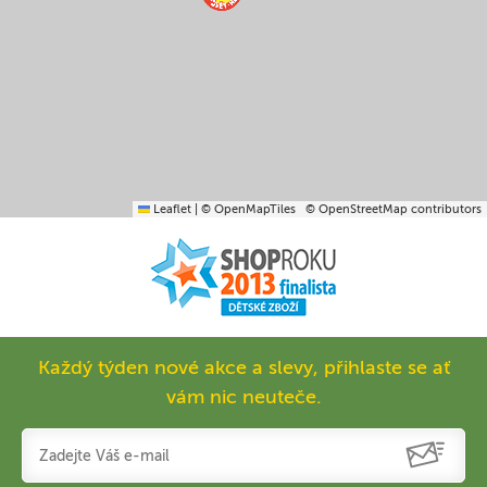
Leaflet
|
© OpenMapTiles
© OpenStreetMap contributors
Každý týden nové akce a slevy, přihlaste se ať
vám nic neuteče.