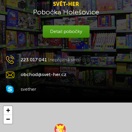
SVĚT-HER
Pobočka Holešovice
Detail pobočky
223 017 041
(nepřijímá sms)
obchod@svet-her.cz
svether
+
−