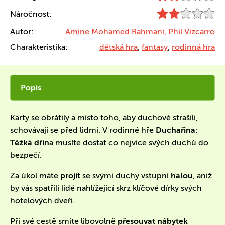
Náročnost:
Autor:
Amine Mohamed Rahmani
,
Phil Vizcarro
Charakteristika:
dětská hra
,
fantasy
,
rodinná hra
Popis
Karty se obrátily a místo toho, aby duchové strašili,
schovávají se před lidmi. V rodinné hře
Duchařina:
Těžká dřin
a musíte dostat co nejvíce svých duchů do
bezpečí.
Za úkol máte
projít
se svými duchy vstupní
halou
, aniž
by vás spatřili lidé nahlížející skrz klíčové dírky svých
hotelových dveří.
Při své cestě smíte libovolně
přesouvat nábytek