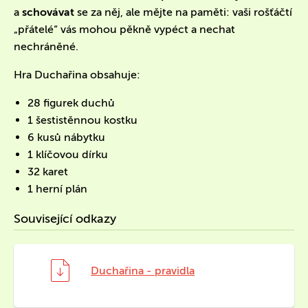
a
schovávat
se za něj, ale mějte na paměti: vaši rošťáčtí
„přátelé“ vás mohou pěkně vypéct a nechat
nechráněné.
Hra Duchařina obsahuje:
28 figurek duchů
1 šestistěnnou kostku
6 kusů nábytku
1 klíčovou dírku
32 karet
1 herní plán
Související odkazy
Duchařina - pravidla