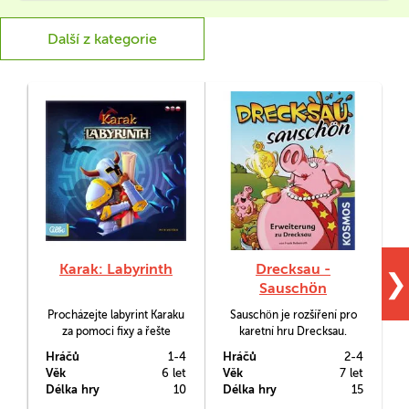
Další z kategorie
Karak: Labyrinth
Drecksau -
❯
Sauschön
Procházejte labyrint Karaku
Sauschön je rozšíření pro
za pomoci fixy a řešte
karetní hru Drecksau.
záludné minihry. Karak:
Zúčastníte se prasečího
Hráčů
1-4
Hráčů
2-4
H
Labyrinth je rychlá a
průvodu klasicky ušpinění
Věk
6 let
Věk
7 let
V
dobrodružná zakreslovací
od bláta nebo to dáte s
Délka hry
10
Délka hry
15
D
hra.
kompletním make-upem a