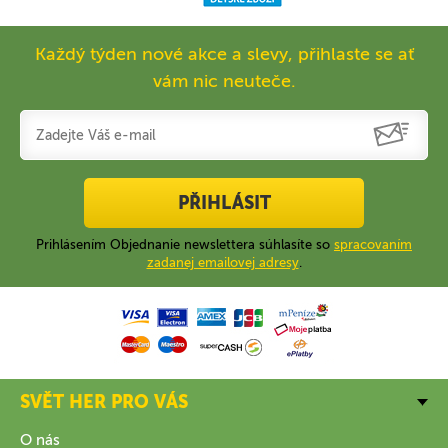
Každý týden nové akce a slevy, přihlaste se ať
vám nic neuteče.
PŘIHLÁSIT
Prihlásením Objednanie newslettera súhlasíte so
spracovaním
zadanej emailovej adresy
.
SVĚT HER PRO VÁS
O nás