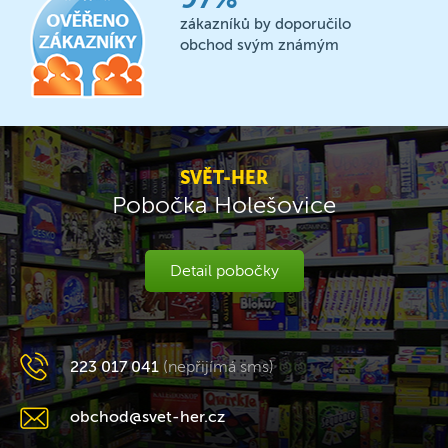
zákazníků by doporučilo
obchod svým známým
SVĚT-HER
Pobočka Holešovice
Detail pobočky
223 017 041
(nepřijímá sms)
obchod@svet-her.cz