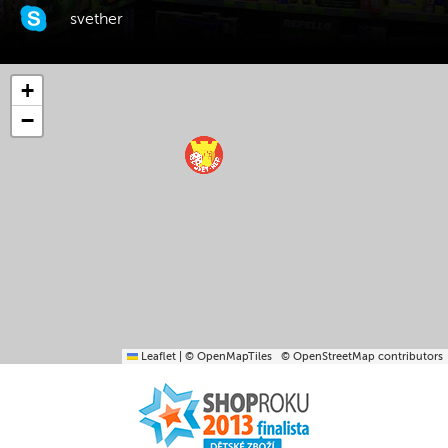
svether
+
−
Leaflet
|
© OpenMapTiles
© OpenStreetMap contributors