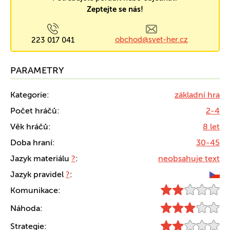
Zeptejte se nás!
obchod@svet-her.cz
223 017 041
PARAMETRY
Kategorie:
základní hra
Počet hráčů:
2-4
Věk hráčů:
8 let
Doba hraní:
30-45
Jazyk materiálu
?
:
neobsahuje text
Jazyk pravidel
?
:
Komunikace:
Náhoda:
Strategie: