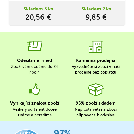
stylingem hodným soutěže
krásy?
Skladem 5 ks
Skladem 2 ks
s
20,56 €
9,85 €
h
Odesíláme ihned
Kamenná prodejna
Zboží vám dodáme do 24
Vyzvedněte si zboží v naší
hodin
prodejně bez poplatku
Vynikající znalost zboží
95% zboží skladem
Veškerý sortinent dobře
Naprostá většina zboží
známe a poradíme
připravena k odeslání
97%