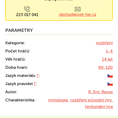
obchod@svet-her.cz
223 017 041
PARAMETRY
Kategorie:
rozšíření
Počet hráčů:
1-4
Věk hráčů:
14 let
Doba hraní:
90-120
Jazyk materiálu
?
:
Jazyk pravidel
?
:
Autor:
R. Eric Reuss
Charakteristika:
mytologie
,
rozšíření původní hry
,
teritoriální hra