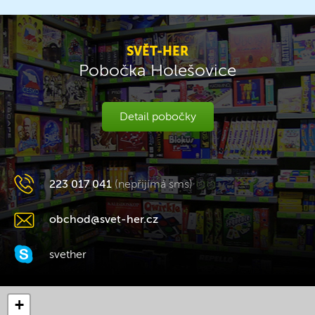
SVĚT-HER
Pobočka Holešovice
Detail pobočky
223 017 041
(nepřijímá sms)
obchod@svet-her.cz
svether
+