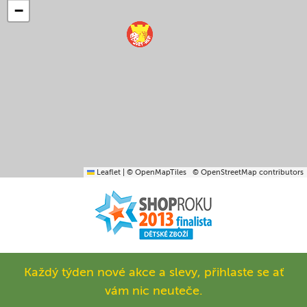
−
Leaflet
|
© OpenMapTiles
© OpenStreetMap contributors
Každý týden nové akce a slevy, přihlaste se ať
vám nic neuteče.