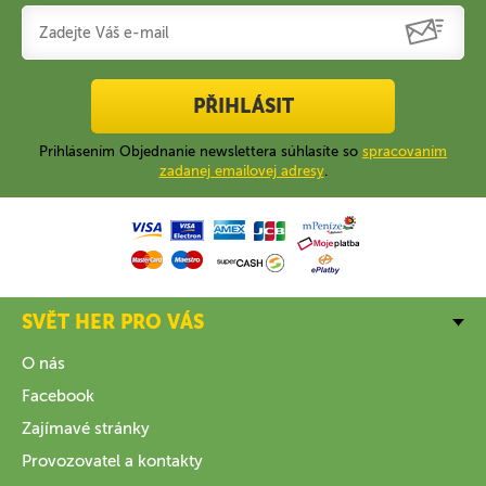
PŘIHLÁSIT
Prihlásením Objednanie newslettera súhlasíte so
spracovaním
zadanej emailovej adresy
.
SVĚT HER PRO VÁS
O nás
Facebook
Zajímavé stránky
Provozovatel a kontakty