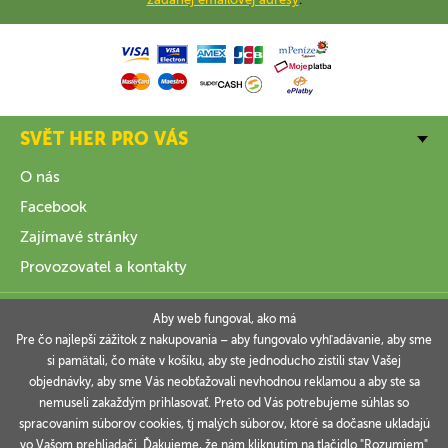
SVĚT HER PRO VÁS
O nás
Facebook
Zajímavé stránky
Provozovatel a kontakty
VŠE O NÁKUPU
Aby web fungoval, ako má
Pre čo najlepší zážitok z nakupovania – aby fungovalo vyhľadávanie, aby sme
si pamätali, čo máte v košíku, aby ste jednoducho zistili stav Vašej
INFORMACE
objednávky, aby sme Vás neobťažovali nevhodnou reklamou a aby ste sa
nemuseli zakaždým prihlasovať. Preto od Vás potrebujeme súhlas so
VAŠE OBJEDNÁVKY
spracovaním súborov cookies, tj malých súborov, ktoré sa dočasne ukladajú
vo Vašom prehliadači. Ďakujeme, že nám kliknutím na tlačidlo "Rozumiem"