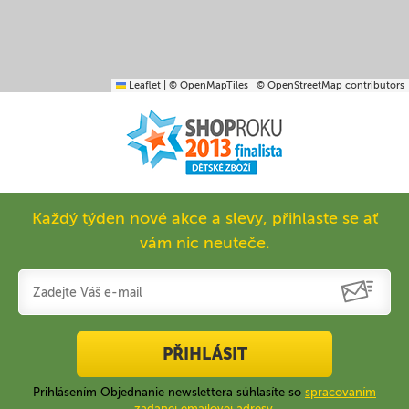
Leaflet
|
© OpenMapTiles
© OpenStreetMap contributors
Každý týden nové akce a slevy, přihlaste se ať
vám nic neuteče.
PŘIHLÁSIT
Prihlásením Objednanie newslettera súhlasíte so
spracovaním
zadanej emailovej adresy
.