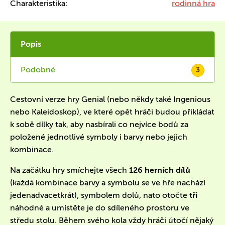
Charakteristika:
rodinná hra
Popis
Podobné
3
Cestovní verze hry Genial (nebo někdy také Ingenious
nebo Kaleidoskop), ve které opět hráči budou přikládat
k sobě dílky tak, aby nasbírali co nejvíce bodů za
položené jednotlivé symboly i barvy nebo jejich
kombinace.
Na začátku hry smíchejte všech
126 herních dílů
(každá kombinace barvy a symbolu se ve hře nachází
jedenadvacetkrát), symbolem dolů, nato otočte
tři
náhodné a umístěte je do sdíleného prostoru ve
středu stolu. Během svého kola vždy hráči útočí nějaký