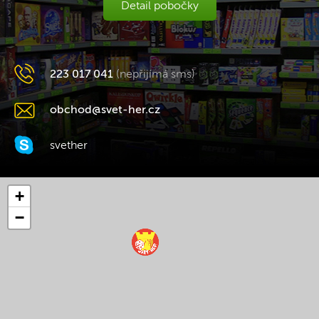
Detail pobočky
223 017 041
(nepřijímá sms)
obchod@svet-her.cz
svether
+
−