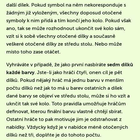
další dílek. Pokud symbol na něm nekoresponduje s
žádným již vyloženým, všechny doposud otočené
symboly k nim přidá a tím končí jeho kolo. Pokud však
ano, tak se může rozhodnout ukončit své kolo sám,
vzít si k sobě všechny otočené dílky a současně
veškeré otočené dílky ze středu stolu. Nebo může
místo toho zase otáčet.
Vyhráváte v případě, že jako první nasbíráte
sedm dílků
každé barvy
. Jste-li jako hráči čtyři, onen cíl je pět
dílků. Pokud nějaký hráč má jednu barvu v menším
počtu dílků než jak to má u barev ostatních a dílek
dané barvy se objeví ve středu stolu, může si ho vzít a
uknčit tak své kolo. Toto pravidla umožňuje hráčům
definovat, kterou finální barvu vlastně chtějí sbírat.
Ostatní hráče to pak motivuje jim je odstraňovat z
nabídky. Vždycky když je v nabídce méně otočených
dílků než tři, doplňte je do tohoto počtu.