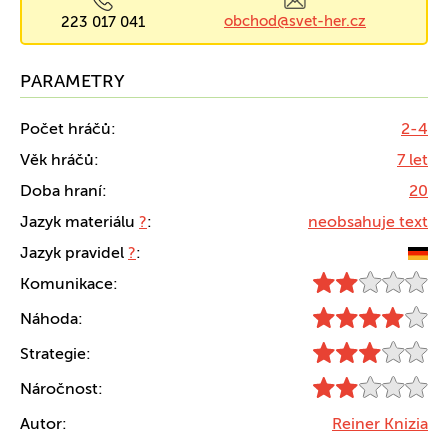
obchod@svet-her.cz
223 017 041
PARAMETRY
Počet hráčů:
2-4
Věk hráčů:
7 let
Doba hraní:
20
Jazyk materiálu
?
:
neobsahuje text
Jazyk pravidel
?
:
Komunikace:
Náhoda:
Strategie:
Náročnost:
Autor:
Reiner Knizia