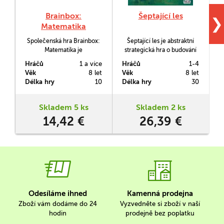
Brainbox:
Šeptající les
❯
Matematika
Společenská hra Brainbox:
Šeptající les je abstraktní
Matematika je
strategická hra o budování
desetiminutová hra na
lesa.
Hráčů
1 a více
Hráčů
1-4
H
procvičení paměti a učení i
Věk
8 let
Věk
8 let
V
utužování základních
Délka hry
10
Délka hry
30
D
matematických úkonů,
aneb co si zapamatujete za
10 vteřin?
Skladem 5 ks
Skladem 2 ks
14,42 €
26,39 €
Odesíláme ihned
Kamenná prodejna
Zboží vám dodáme do 24
Vyzvedněte si zboží v naší
hodin
prodejně bez poplatku