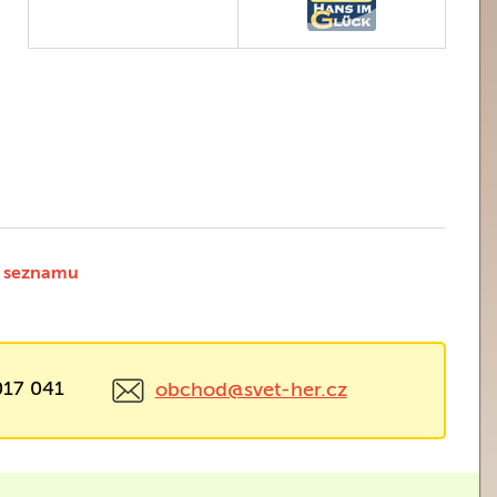
 seznamu
017 041
obchod@svet-her.cz