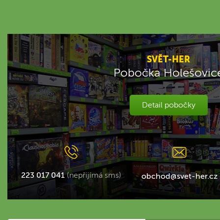
SVĚT-HER
Pobočka Holešovic
Detail pobočky
223 017 041
(nepřijímá sms)
obchod@svet-her.cz