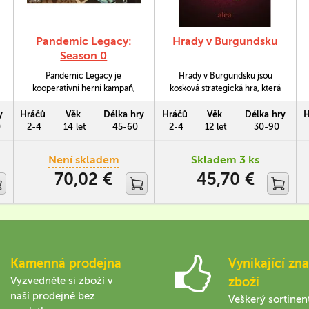
Pandemic Legacy:
Hrady v Burgundsku
Season 0
Pandemic Legacy je
Hrady v Burgundsku jsou
kooperativní herní kampaň,
kosková strategická hra, která
která propojuje jednotlivé
vyžaduje rozsáhlé plánování
herní seance příběhovou
kroků v každém kole. Ve hře
y
Hráčů
Věk
Délka hry
Hráčů
Věk
Délka hry
H
nadstavbou, která celou hru
jsou obsažena různorodá
0
2-4
14 let
45-60
2-4
12 let
30-90
pohání. Season 0 je jakýmsi
panství, která zajišťují, že
prologem celé série (Season
každá hra je jiná. Součástí hry
Není skladem
Skladem 3 ks
1, Season 2), který vás zavádí
je deset rozšíření.
70,02 €
45,70 €
do období studené války.
Sovětský svaz vyvíjí
biologickou zbraň pod krycím
jménem …
Kamenná prodejna
Vynikající zna
Vyzvedněte si zboží v
zboží
naší prodejně bez
Veškerý sortinen