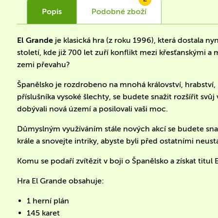
Popis
Podobné
zboží
El Grande
je klasická hra (z roku 1996), která dostala n
století, kde již 700 let zuří konflikt mezi křesťanskými 
zemi převahu?
Španělsko je rozdrobeno na mnohá království, hrabství, 
příslušníka vysoké šlechty, se budete snažit rozšířit svůj 
dobývali nová území a posilovali vaši moc.
Důmyslným využíváním stále nových akcí se budete snažit
krále a snovejte intriky, abyste byli před ostatními neus
Komu se podaří zvítězit v boji o Španělsko a získat titul
Hra El Grande obsahuje:
1 herní plán
145 karet