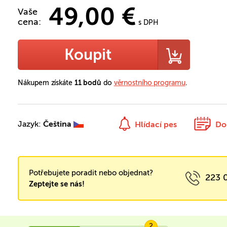
49,00 €
Vaše
cena:
s DPH
Koupit
Nákupem získáte
11 bodů
do
věrnostního programu
.
Jazyk:
Čeština
Hlídací pes
Do
Potřebujete poradit nebo objednat?
223 
Zeptejte se nás!
2