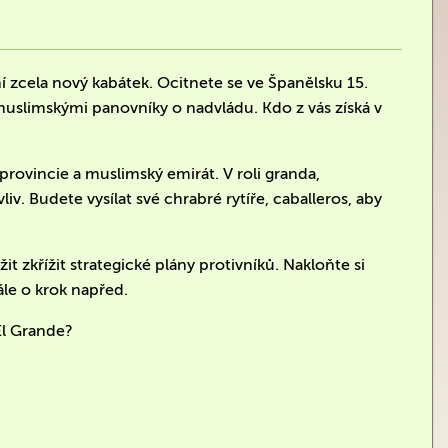
yní zcela nový kabátek. Ocitnete se ve Španělsku 15.
a muslimskými panovníky o nadvládu. Kdo z vás získá v
provincie a muslimský emirát. V roli granda,
vliv. Budete vysílat své chrabré rytíře, caballeros, aby
 zkřížit strategické plány protivníků. Nakloňte si
tále o krok napřed.
 El Grande?