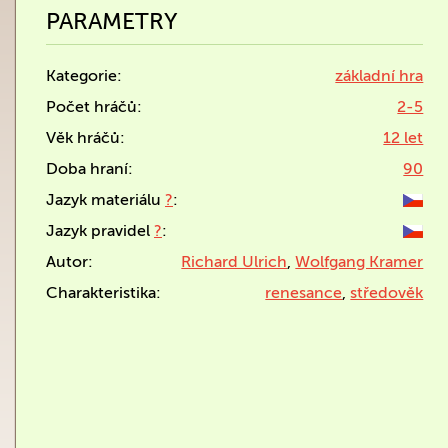
PARAMETRY
Kategorie:
základní hra
Počet hráčů:
2-5
Věk hráčů:
12 let
Doba hraní:
90
Jazyk materiálu
?
:
Jazyk pravidel
?
:
Autor:
Richard Ulrich
,
Wolfgang Kramer
Charakteristika:
renesance
,
středověk