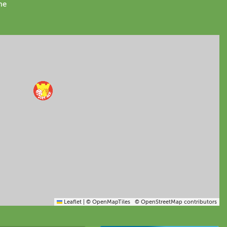
me
Leaflet
|
© OpenMapTiles
© OpenStreetMap contributors