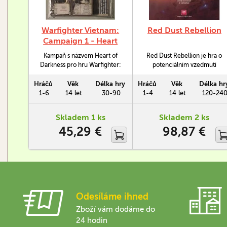
Warfighter Vietnam:
Red Dust Rebellion
Campaign 1 - Heart
of Darkness
Kampaň s názvem Heart of
Red Dust Rebellion je hra o
Darkness pro hru Warfighter:
potenciálním vzedmutí
Vietnam.
odporu a následné revoluci na
Marsu během 50. let 23.
Hráčů
Věk
Délka hry
Hráčů
Věk
Délka hr
století.
1-6
14 let
30-90
1-4
14 let
120-24
Skladem 1 ks
Skladem 2 ks
45,29 €
98,87 €
Odesíláme ihned
Zboží vám dodáme do
24 hodin