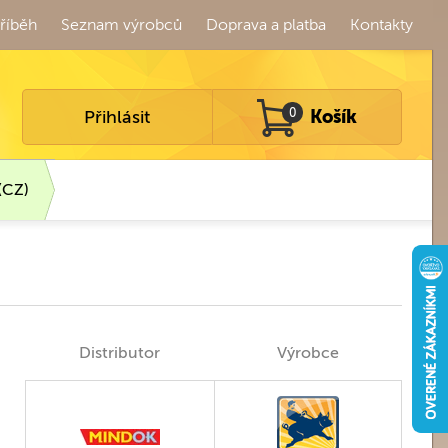
říběh
Seznam výrobců
Doprava a platba
Kontakty
Přihlásit
0
Košík
(CZ)
Distributor
Výrobce