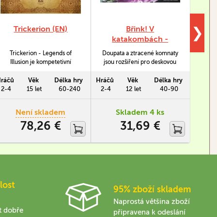
Trickerion (EN)
Břink! V
R
❯
katakombách -
Doupata a zracené
Trickerion - Legends of
Doupata a ztracené komnaty
Beyo
komnaty
Illusion je kompetetivní
jsou rozšíření pro deskovou
Rise
strategická hra, zasazená do
hru Břink! V katakombách.
budete
fiktivního města
Najdete v něm legendární
re
ráčů
Věk
Délka hry
Hráčů
Věk
Délka hry
Hráčů
inspirovaného životam a
ztracené komnaty s
Chrá
2-4
15 let
60-240
2-4
12 let
40-90
1-6
kulturou metropolitních ulic
unikátními schopnostmi a také
králov
19. století.
doupata, ve kterých se skrývá
za odm
Není skladem
Skladem 4 ks
sfinga, Medúza či oživlé
78,26 €
31,69 €
sochy.
kulmi
byli
lost
95% zboží skladem
Naprostá většina zboží
t dobře
připravena k odeslání