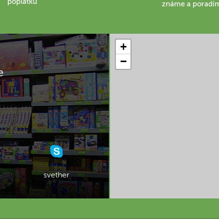
poplatku
známe a poradí
+
−
e
svether